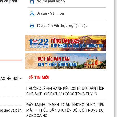
nh và phát
Người phát ngôn
INFOGRAPHIC TUYÊN TRUYỀN TỘI PHẠM MUA
BÁN NGƯỜI HIỂU ĐÚNG ĐỂ PHÒNG TRÁNH
Di sản - Văn hóa
Luật HGƠCS (sửa đổi): Tập trung vào 05 chính
Tác phẩm Văn học, nghệ thuật
sách, đáp ứng yêu cầu phát triển trong bối cảnh
mới
Văn bản hợp nhất số 72/2026/VBHN-NĐ-
BNNMT ngày 20 tháng 7 năm 2026 về Nghị định
xử phạt vi phạm...
V/v thông tin về chương trình thu hồi Xe
CB1000 Hornet (xe nhập khẩu) và xe Rebel 500
TIN MỚI
& CL500 (xe...
AO HÀ NỘI –
PHƯỜNG LÊ ĐẠI HÀNH KÊU GỌI NGƯỜI DÂN TÍCH
CỰC SỬ DỤNG DỊCH VỤ CÔNG TRỰC TUYẾN
ĐẨY MẠNH THANH TOÁN KHÔNG DÙNG TIỀN
đo đạc và bản
MẶT – THÚC ĐẨY CHUYỂN ĐỔI SỐ TRONG ĐỜI
SỐNG XÃ HỘI