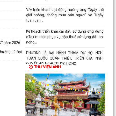
V/v triển khai hoạt động hưởng ứng “Ngày thế
giới phòng, chống mua bán người” và “Ngày
toàn dân...
Kế hoạch triển khai cài đặt, sử dụng ứng dựng
eTax mobile phục vụ nộp thuế sử dụng đất phi
nông...
/7” năm 2026
phường Lê Đại
PHƯỜNG LÊ ĐẠI HÀNH THAM DỰ HỘI NGHỊ
TOÀN QUỐC QUÁN TRIỆT, TRIỂN KHAI NGHỊ
QUYẾT HỘI NGHỊ TRUNG ƯƠNG...
THƯ VIỆN ẢNH
HOẠT ĐỘNG CỦA HỘI CỰU CHIẾN BINH PHƯỜNG
LÊ ĐẠI HÀNH NHÂN KỶ NIỆM 79 NĂM NGÀY
THƯƠNG BINH - LIỆT SĨ...
ỦY BAN MTTQ VIỆT NAM PHƯỜNG LÊ ĐẠI HÀNH
PHỐI HỢP VỚI NGÂN HÀNG CHÍNH SÁCH XÃ HỘI
CHÍ LINH THĂM,...