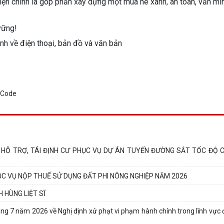
điện chính là góp phần xây dựng một mùa hè xanh, an toàn, văn mi
vững!
 HỖ TRỢ, TÁI ĐỊNH CƯ PHỤC VỤ DỰ ÁN TUYẾN ĐƯỜNG SẮT TỐC ĐỘ C
ỤC VỤ NỘP THUẾ SỬ DỤNG ĐẤT PHI NÔNG NGHIỆP NĂM 2026
 HÙNG LIỆT SĨ
7 năm 2026 về Nghị định xử phạt vi phạm hành chính trong lĩnh vực 