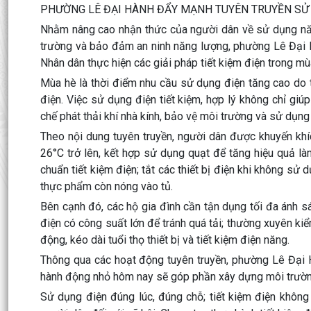
PHƯỜNG LÊ ĐẠI HÀNH ĐẨY MẠNH TUYÊN TRUYỀN SỬ D
Nhằm nâng cao nhận thức của người dân về sử dụng năng
trường và bảo đảm an ninh năng lượng, phường Lê Đại H
Nhân dân thực hiện các giải pháp tiết kiệm điện trong m
Mùa hè là thời điểm nhu cầu sử dụng điện tăng cao do t
điện. Việc sử dụng điện tiết kiệm, hợp lý không chỉ gi
chế phát thải khí nhà kính, bảo vệ môi trường và sử dụn
Theo nội dung tuyên truyền, người dân được khuyến khích
26°C trở lên, kết hợp sử dụng quạt để tăng hiệu quả làm
chuẩn tiết kiệm điện; tắt các thiết bị điện khi không sử
thực phẩm còn nóng vào tủ.
Bên cạnh đó, các hộ gia đình cần tận dụng tối đa ánh sá
điện có công suất lớn để tránh quá tải; thường xuyên kiể
động, kéo dài tuổi thọ thiết bị và tiết kiệm điện năng.
Thông qua các hoạt động tuyên truyền, phường Lê Đại H
hành động nhỏ hôm nay sẽ góp phần xây dựng môi trường
Sử dụng điện đúng lúc, đúng chỗ; tiết kiệm điện không 