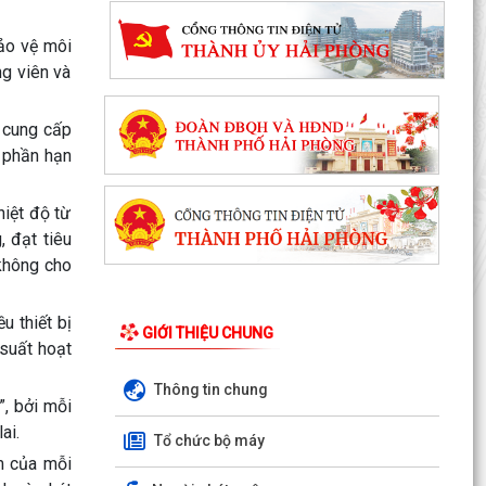
ảo vệ môi
g viên và
g cung cấp
p phần hạn
hiệt độ từ
, đạt tiêu
 không cho
u thiết bị
GIỚI THIỆU CHUNG
 suất hoạt
Thông tin chung
, bởi mỗi
ai.
Tổ chức bộ máy
PHƯỜNG LÊ ĐẠI HÀNH TỔ CHỨC LỄ CẦU SIÊU
ệm của mỗi
TRI ÂN CÁC ANH HÙNG LIỆT SĨ