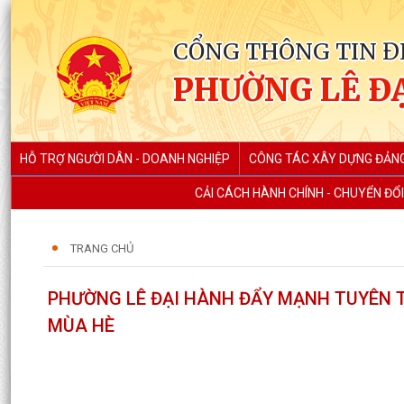
CỔNG THÔNG TIN Đ
PHƯỜNG LÊ Đ
HỖ TRỢ NGƯỜI DÂN - DOANH NGHIỆP
CÔNG TÁC XÂY DỰNG ĐẢN
CẢI CÁCH HÀNH CHÍNH - CHUYỂN ĐỔI
TRANG CHỦ
PHƯỜNG LÊ ĐẠI HÀNH ĐẨY MẠNH TUYÊN T
MÙA HÈ