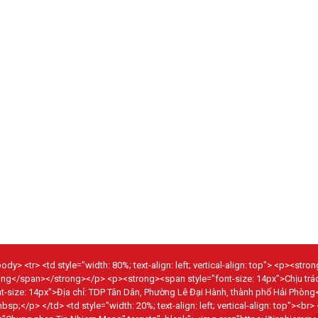
dy> <tr> <td style="width: 80%; text-align: left; vertical-align: top"> <p><str
hòng</span></strong></p> <p><strong><span style="font-size: 14px">Chịu tr
size: 14px">Địa chỉ: TDP Tân Dân, Phường Lê Đại Hành, thành phố Hải Phòng
p> </td> <td style="width: 20%; text-align: left; vertical-align: top"><br>