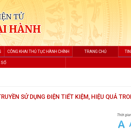
IỆN TỬ
ẠI HÀNH
G
CÔNG KHAI THỦ TỤC HÀNH CHÍNH
TRANG CHỦ
TIN
 SỐ
RUYỀN SỬ DỤNG ĐIỆN TIẾT KIỆM, HIỆU QUẢ TR