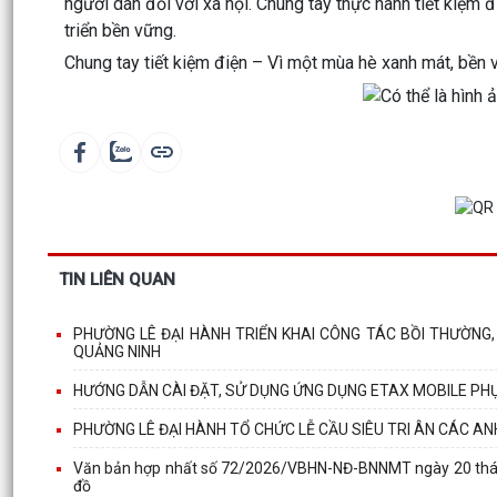
người dân đối với xã hội. Chung tay thực hành tiết kiệm 
triển bền vững.
Chung tay tiết kiệm điện – Vì một mùa hè xanh mát, bền 
TIN LIÊN QUAN
PHƯỜNG LÊ ĐẠI HÀNH TRIỂN KHAI CÔNG TÁC BỒI THƯỜNG,
QUẢNG NINH
HƯỚNG DẪN CÀI ĐẶT, SỬ DỤNG ỨNG DỤNG ETAX MOBILE PH
PHƯỜNG LÊ ĐẠI HÀNH TỔ CHỨC LỄ CẦU SIÊU TRI ÂN CÁC ANH
Văn bản hợp nhất số 72/2026/VBHN-NĐ-BNNMT ngày 20 tháng 
đồ