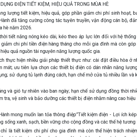
ỤNG ĐIỆN TIẾT KIỆM, HIỆU QUẢ TRONG MÙA HÈ
 lượng tiết kiệm, hiệu quả, góp phần giảm chi phí sinh hoạt, b
ành đã tăng cường công tác tuyên truyền, vận động cán bộ, đản
ùa hè năm 2026.
hời tiết nắng nóng kéo dài, kéo theo áp lực lớn đối với hệ thốn
úp giảm chi phí tiền điện hàng tháng cho mỗi gia đình mà còn gó
g hiệu quả nguồn tài nguyên năng lượng quốc gia.
 thực hiện nhiều giải pháp thiết thực như: cài đặt điều hòa ở n
 mát; ưu tiên lựa chọn các thiết bị điện có dán nhãn năng lượng
 dụng; sử dụng tủ lạnh đúng cách, hạn chế mở cửa tủ nhiều lần và
ng và gió tự nhiên vào ban ngày; hạn chế sử dụng đồng thời nhiề
m tra, vệ sinh và bảo dưỡng các thiết bị điện nhằm nâng cao hiệu
ành mong muốn lan tỏa thông điệp”Tiết kiệm điện - Lợi ích kép”
 sống xanh, sạch, bền vững cho cộng đồng và các thế hệ tương l
chỉ là tiết kiệm chi phí cho gia đình mà còn thể hiện trách nhi