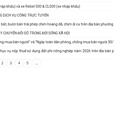
nhập khẩu) và xe Rebel 500 & CL500 (xe nhập khẩu)
NG DỊCH VỤ CÔNG TRỰC TUYẾN
 bắt, buôn bán trái phép chim hoang dã, chim di cư trên địa bàn phường
 CHUYỂN ĐỔI SỐ TRONG ĐỜI SỐNG XÃ HỘI
chống mua bán người” và “Ngày toàn dân phòng, chống mua bán người 30
 phục vụ nộp thuế sử dụng đất phi nông nghiệp năm 2026 trên địa bàn 
2
3
4
5
...