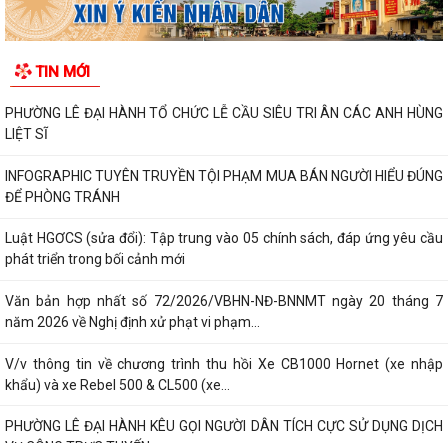
TIN MỚI
PHƯỜNG LÊ ĐẠI HÀNH TỔ CHỨC LỄ CẦU SIÊU TRI ÂN CÁC ANH HÙNG
LIỆT SĨ
INFOGRAPHIC TUYÊN TRUYỀN TỘI PHẠM MUA BÁN NGƯỜI HIỂU ĐÚNG
ĐỂ PHÒNG TRÁNH
Luật HGƠCS (sửa đổi): Tập trung vào 05 chính sách, đáp ứng yêu cầu
phát triển trong bối cảnh mới
Văn bản hợp nhất số 72/2026/VBHN-NĐ-BNNMT ngày 20 tháng 7
năm 2026 về Nghị định xử phạt vi phạm...
V/v thông tin về chương trình thu hồi Xe CB1000 Hornet (xe nhập
khẩu) và xe Rebel 500 & CL500 (xe...
PHƯỜNG LÊ ĐẠI HÀNH KÊU GỌI NGƯỜI DÂN TÍCH CỰC SỬ DỤNG DỊCH
VỤ CÔNG TRỰC TUYẾN