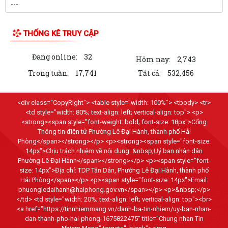
THỐNG KÊ TRUY CẬP
Đang online:
32
Hôm nay:
2,743
Trong tuần:
17,741
Tất cả:
532,456
<div class="CopyRight"> <table style="width: 100%"> <tbody> <tr>
<td style="width: 80%; text-align: left; vertical-align: top"> <p>
<strong><span style="font-weight: bold; font-size: 18px">Cổng
Thông tin điện tử Phường Lê Đại Hành, thành phố Hải
Phòng</span></strong></p> <p><strong><span style="font-size:
14px">Chịu trách nhiệm về nội dung: &nbsp;Uỷ ban nhân dân
Phường Lê Đại Hành</span></strong></p> <p><span style="font-
size: 14px">Địa chỉ: TDP Tân Dân, Phường Lê Đại Hành, thành phố
Hải Phòng</span></p> <p><span style="font-size: 14px">Email:
phuongledaihanh@haiphong.gov.vn</span></p> <p>&nbsp;</p>
</td> <td style="width: 20%; text-align: left; vertical-align: top"><br>
<a href="https://tinnhiemmang.vn/danh-ba-tin-nhiem/uy-ban-nhan-
dan-thanh-pho-hai-phong-1675822475" title="Chung nhan Tin