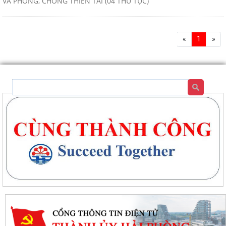
VÀ PHÒNG, CHỐNG THIÊN TAI (04 THỦ TỤC)
«
1
»