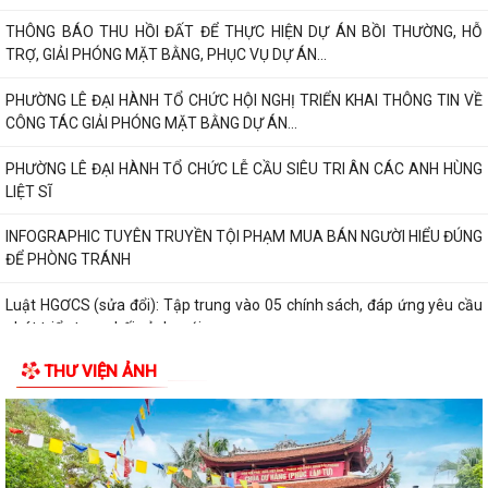
THÔNG BÁO THU HỒI ĐẤT ĐỂ THỰC HIỆN DỰ ÁN BỒI THƯỜNG, HỖ
TRỢ, GIẢI PHÓNG MẶT BẰNG, PHỤC VỤ DỰ ÁN...
PHƯỜNG LÊ ĐẠI HÀNH TỔ CHỨC HỘI NGHỊ TRIỂN KHAI THÔNG TIN VỀ
CÔNG TÁC GIẢI PHÓNG MẶT BẰNG DỰ ÁN...
PHƯỜNG LÊ ĐẠI HÀNH TỔ CHỨC LỄ CẦU SIÊU TRI ÂN CÁC ANH HÙNG
LIỆT SĨ
INFOGRAPHIC TUYÊN TRUYỀN TỘI PHẠM MUA BÁN NGƯỜI HIỂU ĐÚNG
ĐỂ PHÒNG TRÁNH
Luật HGƠCS (sửa đổi): Tập trung vào 05 chính sách, đáp ứng yêu cầu
phát triển trong bối cảnh mới
THƯ VIỆN ẢNH