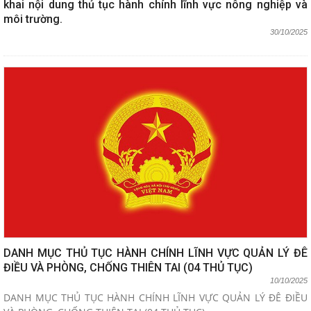
khai nội dung thủ tục hành chính lĩnh vực nông nghiệp và
môi trường.
30/10/2025
DANH MỤC THỦ TỤC HÀNH CHÍNH LĨNH VỰC QUẢN LÝ ĐÊ
ĐIỀU VÀ PHÒNG, CHỐNG THIÊN TAI (04 THỦ TỤC)
10/10/2025
DANH MỤC THỦ TỤC HÀNH CHÍNH LĨNH VỰC QUẢN LÝ ĐÊ ĐIỀU