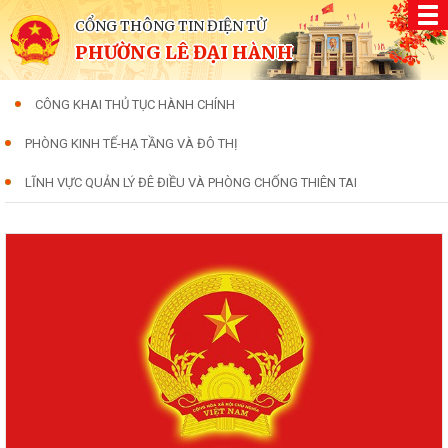
CỔNG THÔNG TIN ĐIỆN TỬ
PHƯỜNG LÊ ĐẠI HÀNH
CÔNG KHAI THỦ TỤC HÀNH CHÍNH
PHÒNG KINH TẾ-HẠ TẦNG VÀ ĐÔ THỊ
LĨNH VỰC QUẢN LÝ ĐÊ ĐIỀU VÀ PHÒNG CHỐNG THIÊN TAI