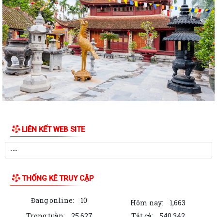
LIÊN KẾT WEB SITE
THỐNG KÊ TRUY CẬP
Đang online:
10
Hôm nay:
1,663
Trong tuần:
25,627
Tất cả:
540,342