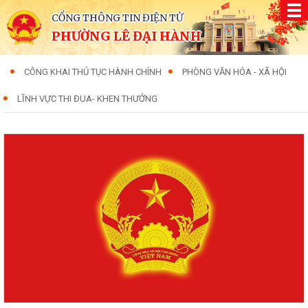
CỔNG THÔNG TIN ĐIỆN TỬ
PHƯỜNG LÊ ĐẠI HÀNH
CÔNG KHAI THỦ TỤC HÀNH CHÍNH
PHÒNG VĂN HÓA - XÃ HỘI
LĨNH VỰC THI ĐUA- KHEN THƯỞNG