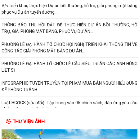
V/v triển khai, thực hiện Dự án bồi thường, hỗ trợ, giải phóng mặt bằng
phục vụ Dự án tuyến đường...
THÔNG BÁO THU HỒI ĐẤT ĐỂ THỰC HIỆN DỰ ÁN BỒI THƯỜNG, HỖ
TRỢ, GIẢI PHÓNG MẶT BẰNG, PHỤC VỤ DỰ ÁN...
PHƯỜNG LÊ ĐẠI HÀNH TỔ CHỨC HỘI NGHỊ TRIỂN KHAI THÔNG TIN VỀ
CÔNG TÁC GIẢI PHÓNG MẶT BẰNG DỰ ÁN...
PHƯỜNG LÊ ĐẠI HÀNH TỔ CHỨC LỄ CẦU SIÊU TRI ÂN CÁC ANH HÙNG
LIỆT SĨ
INFOGRAPHIC TUYÊN TRUYỀN TỘI PHẠM MUA BÁN NGƯỜI HIỂU ĐÚNG
ĐỂ PHÒNG TRÁNH
Luật HGƠCS (sửa đổi): Tập trung vào 05 chính sách, đáp ứng yêu cầu
phát triển trong bối cảnh mới
THƯ VIỆN ẢNH