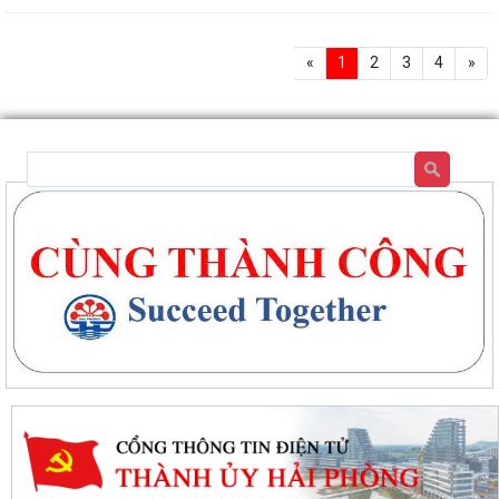
«
1
2
3
4
»