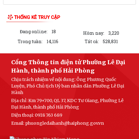
LIÊN KẾT WEB SITE
THỐNG KÊ TRUY CẬP
Đang online:
18
Hôm nay:
3,220
Trong tuần:
14,116
Tất cả:
528,831