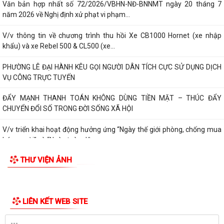
Văn bản hợp nhất số 72/2026/VBHN-NĐ-BNNMT ngày 20 tháng 7
năm 2026 về Nghị định xử phạt vi phạm...
V/v thông tin về chương trình thu hồi Xe CB1000 Hornet (xe nhập
khẩu) và xe Rebel 500 & CL500 (xe...
PHƯỜNG LÊ ĐẠI HÀNH KÊU GỌI NGƯỜI DÂN TÍCH CỰC SỬ DỤNG DỊCH
VỤ CÔNG TRỰC TUYẾN
ĐẨY MẠNH THANH TOÁN KHÔNG DÙNG TIỀN MẶT – THÚC ĐẨY
CHUYỂN ĐỔI SỐ TRONG ĐỜI SỐNG XÃ HỘI
V/v triển khai hoạt động hưởng ứng “Ngày thế giới phòng, chống mua
bán người” và “Ngày toàn dân...
THƯ VIỆN ẢNH