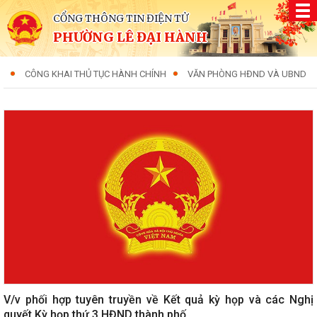
CỔNG THÔNG TIN ĐIỆN TỬ
PHƯỜNG LÊ ĐẠI HÀNH
CÔNG KHAI THỦ TỤC HÀNH CHÍNH
VĂN PHÒNG HĐND VÀ UBND
V/v phối hợp tuyên truyền về Kết quả kỳ họp và các Nghị
quyết Kỳ họp thứ 3 HĐND thành phố