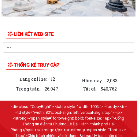
LIÊN KẾT WEB SITE
THỐNG KÊ TRUY CẬP
Đang online:
12
Hôm nay:
2,083
Trong tuần:
26,047
Tất cả:
540,762
<div class="CopyRight"> <table style="width: 100%"> <tbody> <tr>
<td style="width: 80%; text-align: left; vertical-align: top"> <p>
<strong><span style="font-weight: bold; font-size: 18px">Cổng
Thông tin điện tử Phường Lê Đại Hành, thành phố Hải
Phòng</span></strong></p> <p><strong><span style="font-size:
14px">Chịu trách nhiệm về nội dung: &nbsp;Uỷ ban nhân dân