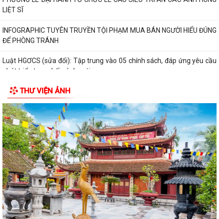
LIỆT SĨ
INFOGRAPHIC TUYÊN TRUYỀN TỘI PHẠM MUA BÁN NGƯỜI HIỂU ĐÚNG
ĐỂ PHÒNG TRÁNH
Luật HGƠCS (sửa đổi): Tập trung vào 05 chính sách, đáp ứng yêu cầu
phát triển trong bối cảnh mới
THƯ VIỆN ẢNH