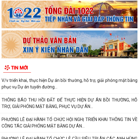
TIN MỚI
V/v triển khai, thực hiện Dự án bồi thường, hỗ trợ, giải phóng mặt bằng
phục vụ Dự án tuyến đường...
THÔNG BÁO THU HỒI ĐẤT ĐỂ THỰC HIỆN DỰ ÁN BỒI THƯỜNG, HỖ
TRỢ, GIẢI PHÓNG MẶT BẰNG, PHỤC VỤ DỰ ÁN...
PHƯỜNG LÊ ĐẠI HÀNH TỔ CHỨC HỘI NGHỊ TRIỂN KHAI THÔNG TIN VỀ
CÔNG TÁC GIẢI PHÓNG MẶT BẰNG DỰ ÁN...
PHƯỜNG LÊ ĐẠI HÀNH TỔ CHỨC LỄ CẦU SIÊU TRI ÂN CÁC ANH HÙNG