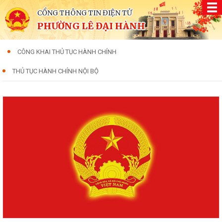
CỔNG THÔNG TIN ĐIỆN TỬ
PHƯỜNG LÊ ĐẠI HÀNH
CÔNG KHAI THỦ TỤC HÀNH CHÍNH
THỦ TỤC HÀNH CHÍNH NỘI BỘ