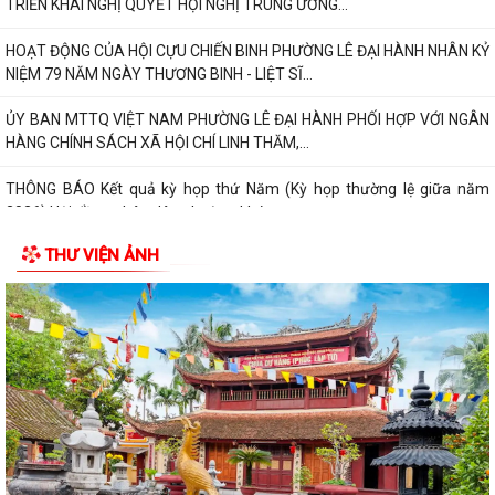
TRIỂN KHAI NGHỊ QUYẾT HỘI NGHỊ TRUNG ƯƠNG...
HOẠT ĐỘNG CỦA HỘI CỰU CHIẾN BINH PHƯỜNG LÊ ĐẠI HÀNH NHÂN KỶ
NIỆM 79 NĂM NGÀY THƯƠNG BINH - LIỆT SĨ...
ỦY BAN MTTQ VIỆT NAM PHƯỜNG LÊ ĐẠI HÀNH PHỐI HỢP VỚI NGÂN
HÀNG CHÍNH SÁCH XÃ HỘI CHÍ LINH THĂM,...
THÔNG BÁO Kết quả kỳ họp thứ Năm (Kỳ họp thường lệ giữa năm
2026) Hội đồng nhân dân phường khóa...
THƯ VIỆN ẢNH
THÔNG BÁO LỄ DÂNG HƯƠNG THẮP NẾN TRI ÂN CÁC ANH HÙNG LIỆT
SĨ
CHIẾN DỊCH 500 NGÀY ĐÊM ĐẨY MẠNH THỰC HIỆN, TÌM KIẾM, QUY
TẬP, XÁC ĐỊNH DANH TÍNH HÀI CỐT LIỆT SĨ
NGHỊ QUYẾT Quy định nội dung chi, mức chi kinh phí bảo đảm cho
công tác xây dựng văn bản quy...
10 Nghị quyết trụ cột trong kỷ nguyên vươn mình của dân tộc