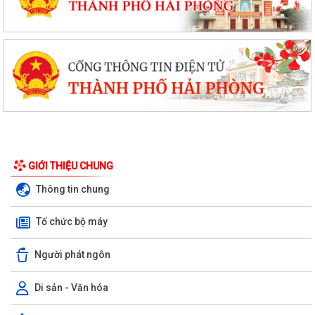
GIỚI THIỆU CHUNG
Thông tin chung
Tổ chức bộ máy
Người phát ngôn
Di sản - Văn hóa
PHƯỜNG LÊ ĐẠI HÀNH TỔ CHỨC LỄ CẦU SIÊU TRI ÂN CÁC ANH HÙNG