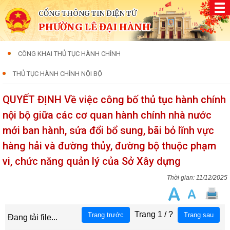
CỔNG THÔNG TIN ĐIỆN TỬ
PHƯỜNG LÊ ĐẠI HÀNH
CÔNG KHAI THỦ TỤC HÀNH CHÍNH
THỦ TỤC HÀNH CHÍNH NỘI BỘ
QUYẾT ĐỊNH Về việc công bố thủ tục hành chính
nội bộ giữa các cơ quan hành chính nhà nước
mới ban hành, sửa đổi bổ sung, bãi bỏ lĩnh vực
hàng hải và đường thủy, đường bộ thuộc phạm
vi, chức năng quản lý của Sở Xây dựng
11/12/2025