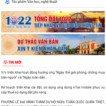
Tác phẩm Văn học, nghệ thuật
LIỆT SĨ
Văn bản hợp nhất số 72/2026/VBHN-NĐ-BNNMT ngày 20 tháng 7
năm 2026 về Nghị định xử phạt vi phạm...
V/v thông tin về chương trình thu hồi Xe CB1000 Hornet (xe nhập
khẩu) và xe Rebel 500 & CL500 (xe...
PHƯỜNG LÊ ĐẠI HÀNH KÊU GỌI NGƯỜI DÂN TÍCH CỰC SỬ DỤNG DỊCH
VỤ CÔNG TRỰC TUYẾN
ĐẨY MẠNH THANH TOÁN KHÔNG DÙNG TIỀN MẶT – THÚC ĐẨY
TIN MỚI
CHUYỂN ĐỔI SỐ TRONG ĐỜI SỐNG XÃ HỘI
V/v triển khai hoạt động hưởng ứng “Ngày thế giới phòng, chống mua
bán người” và “Ngày toàn dân...
Kế hoạch triển khai cài đặt, sử dụng ứng dựng eTax mobile phục vụ
nộp thuế sử dụng đất phi nông...
PHƯỜNG LÊ ĐẠI HÀNH THAM DỰ HỘI NGHỊ TOÀN QUỐC QUÁN TRIỆT,