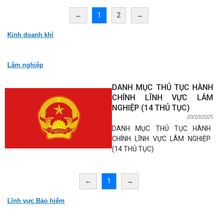
←
1
2
→
Kinh doanh khí
Lâm nghiệp
DANH MỤC THỦ TỤC HÀNH
CHÍNH LĨNH VỰC LÂM
NGHIỆP (14 THỦ TỤC)
20/10/2025
DANH MỤC THỦ TỤC HÀNH
CHÍNH LĨNH VỰC LÂM NGHIỆP
(14 THỦ TỤC)
←
1
→
Lĩnh vực Bảo hiểm