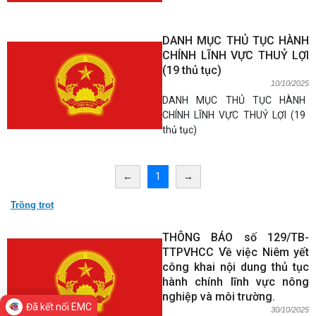
DANH MỤC THỦ TỤC HÀNH
CHÍNH LĨNH VỰC THUỶ LỢI
(19 thủ tục)
10/10/2025
DANH MỤC THỦ TỤC HÀNH
CHÍNH LĨNH VỰC THUỶ LỢI (19
thủ tục)
←
1
→
Trồng trọt
THÔNG BÁO số 129/TB-
TTPVHCC Về việc Niêm yết
công khai nội dung thủ tục
hành chính lĩnh vực nông
nghiệp và môi trường.
Đã kết nối EMC
30/10/2025