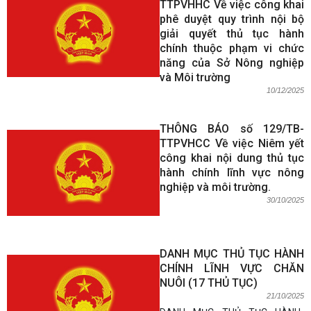
TTPVHHC Về việc công khai
phê duyệt quy trình nội bộ
giải quyết thủ tục hành
chính thuộc phạm vi chức
năng của Sở Nông nghiệp
và Môi trường
10/12/2025
THÔNG BÁO số 129/TB-
TTPVHCC Về việc Niêm yết
công khai nội dung thủ tục
hành chính lĩnh vực nông
nghiệp và môi trường.
30/10/2025
DANH MỤC THỦ TỤC HÀNH
CHÍNH LĨNH VỰC CHĂN
NUÔI (17 THỦ TỤC)
21/10/2025