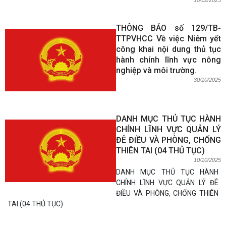
10/12/2025
THÔNG BÁO số 129/TB-
TTPVHCC Về việc Niêm yết
công khai nội dung thủ tục
hành chính lĩnh vực nông
nghiệp và môi trường.
30/10/2025
DANH MỤC THỦ TỤC HÀNH
CHÍNH LĨNH VỰC QUẢN LÝ
ĐÊ ĐIỀU VÀ PHÒNG, CHỐNG
THIÊN TAI (04 THỦ TỤC)
10/10/2025
DANH MỤC THỦ TỤC HÀNH
CHÍNH LĨNH VỰC QUẢN LÝ ĐÊ
ĐIỀU VÀ PHÒNG, CHỐNG THIÊN
TAI (04 THỦ TỤC)