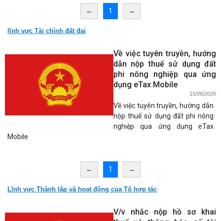
←
1
→
lĩnh vực Tài chính đất đai
Về việc tuyên truyền, hướng
dẫn nộp thuế sử dụng đất
phi nông nghiệp qua ứng
dụng eTax Mobile
15/06/2026
Về việc tuyên truyền, hướng dẫn
nộp thuế sử dụng đất phi nông
nghiệp qua ứng dụng eTax
Mobile
←
1
→
Lĩnh vực Thành lập và hoạt động của Tổ hợp tác
V/v nhắc nộp hồ sơ khai