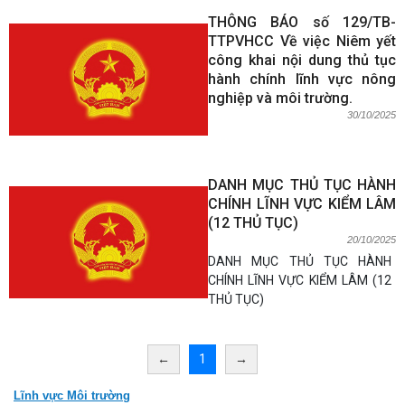
THÔNG BÁO số 129/TB-
TTPVHCC Về việc Niêm yết
công khai nội dung thủ tục
hành chính lĩnh vực nông
nghiệp và môi trường.
30/10/2025
DANH MỤC THỦ TỤC HÀNH
CHÍNH LĨNH VỰC KIỂM LÂM
(12 THỦ TỤC)
20/10/2025
DANH MỤC THỦ TỤC HÀNH
CHÍNH LĨNH VỰC KIỂM LÂM (12
THỦ TỤC)
←
1
→
Lĩnh vực Môi trường