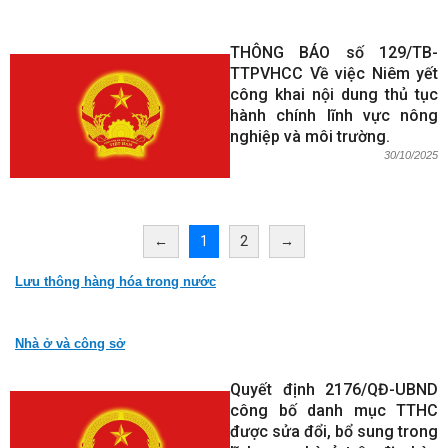
THÔNG BÁO số 129/TB-
TTPVHCC Về việc Niêm yết
công khai nội dung thủ tục
hành chính lĩnh vực nông
nghiệp và môi trường.
30/10/2025
←
1
2
→
Lưu thông hàng hóa trong nước
Nhà ở và công sở
Quyết định 2176/QĐ-UBND
công bố danh mục TTHC
được sửa đổi, bổ sung trong