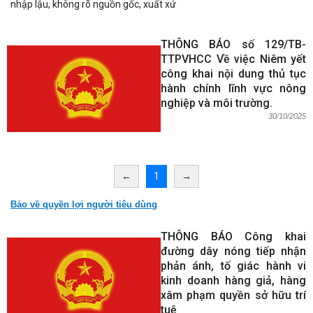
nhập lậu, không rõ nguồn gốc, xuất xứ
THÔNG BÁO số 129/TB-
TTPVHCC Về việc Niêm yết
công khai nội dung thủ tục
hành chính lĩnh vực nông
nghiệp và môi trường.
30/10/2025
←
1
→
Bảo về quyền lợi người tiêu dùng
THÔNG BÁO Công khai
đường dây nóng tiếp nhận
phản ánh, tố giác hành vi
kinh doanh hàng giả, hàng
xâm phạm quyền sở hữu trí
tuệ