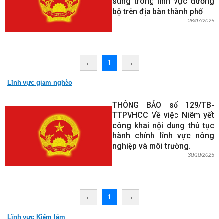
sung trong lĩnh vực đường
bộ trên địa bàn thành phố
26/07/2025
←
1
→
Lĩnh vực giảm nghèo
THÔNG BÁO số 129/TB-
TTPVHCC Về việc Niêm yết
công khai nội dung thủ tục
hành chính lĩnh vực nông
nghiệp và môi trường.
30/10/2025
←
1
→
Lĩnh vực Kiểm lâm