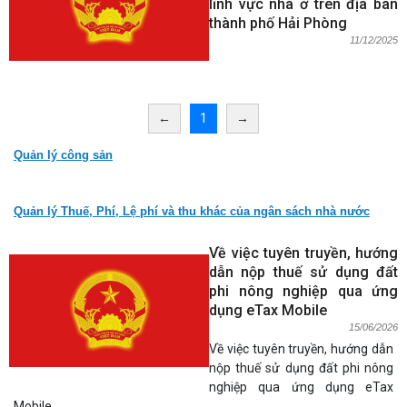
lĩnh vực nhà ở trên địa bàn
thành phố Hải Phòng
11/12/2025
←
1
→
Quản lý công sản
Quản lý Thuế, Phí, Lệ phí và thu khác của ngân sách nhà nước
Về việc tuyên truyền, hướng
dẫn nộp thuế sử dụng đất
phi nông nghiệp qua ứng
dụng eTax Mobile
15/06/2026
Về việc tuyên truyền, hướng dẫn
nộp thuế sử dụng đất phi nông
nghiệp qua ứng dụng eTax
Mobile