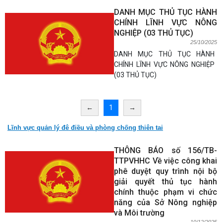
DANH MỤC THỦ TỤC HÀNH
CHÍNH LĨNH VỰC NÔNG
NGHIỆP (03 THỦ TỤC)
25/10/2025
DANH MỤC THỦ TỤC HÀNH
CHÍNH LĨNH VỰC NÔNG NGHIỆP
(03 THỦ TỤC)
←
1
→
Lĩnh vực quản lý đê điều và phòng chống thiên tai
THÔNG BÁO số 156/TB-
TTPVHHC Về việc công khai
phê duyệt quy trình nội bộ
giải quyết thủ tục hành
chính thuộc phạm vi chức
năng của Sở Nông nghiệp
và Môi trường