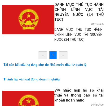
DANH MỤC THỦ TỤC HÀNH
CHÍNH LĨNH VỰC TÀI
NGUYÊN NƯỚC (24 THỦ
TỤC)
10/10/2025
DANH MỤC THỦ TỤC HÀNH
CHÍNH LĨNH VỰC TÀI NGUYÊN
NƯỚC (24 THỦ TỤC)
←
1
→
Tài sản kết cấu hạ tầng chợ do Nhà nước đầu tư quản lý
Thành lập và hoạt động doanh nghiệp
V/v nhắc nộp hồ sơ khai
thuế và thông báo số tài
khoản ngân hàng.
14/05/2026