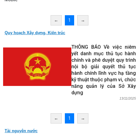
←
1
→
Quy hoạch Xây dựng, Kiến trúc
THÔNG BÁO Về việc niêm
yết danh mục thủ tục hành
chính và phê duyệt quy trình
nội bộ giải quyết thủ tục
hành chính lĩnh vực hạ tầng
kỹ thuật thuộc phạm vi, chức
năng quản lý của Sở Xây
dựng
13/11/2025
←
1
→
Tài nguyên nước