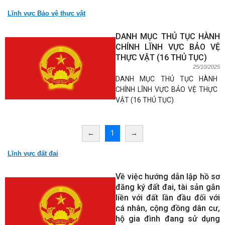
Lĩnh vực Bảo vệ thực vật
DANH MỤC THỦ TỤC HÀNH
CHÍNH LĨNH VỰC BẢO VỆ
THỰC VẬT (16 THỦ TỤC)
25/10/2025
DANH MỤC THỦ TỤC HÀNH
CHÍNH LĨNH VỰC BẢO VỆ THỰC
VẬT (16 THỦ TỤC)
←
1
→
Lĩnh vực đất đai
Về việc hướng dẫn lập hồ sơ
đăng ký đất đai, tài sản gắn
liền với đất lần đầu đối với
cá nhân, cộng đồng dân cư,
hộ gia đình đang sử dụng