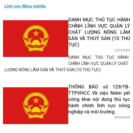
Lĩnh vực Nông nghiệp
DANH MỤC THỦ TỤC HÀNH
CHÍNH LĨNH VỰC QUẢN LÝ
CHẤT LƯỢNG NÔNG LÂM
SẢN VÀ THUỶ SẢN (10 THỦ
TỤC)
12/11/2025
DANH MỤC THỦ TỤC HÀNH
CHÍNH LĨNH VỰC QUẢN LÝ CHẤT
LƯỢNG NÔNG LÂM SẢN VÀ THUỶ SẢN (10 THỦ TỤC)
THÔNG BÁO số 129/TB-
TTPVHCC Về việc Niêm yết
công khai nội dung thủ tục
hành chính lĩnh vực nông
nghiệp và môi trường.
30/10/2025