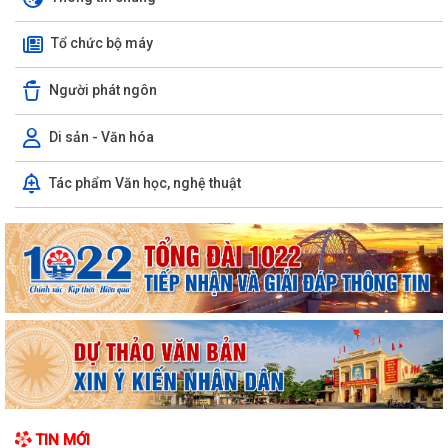
Tổ chức bộ máy
Người phát ngôn
Di sản - Văn hóa
PHƯỜNG LÊ ĐẠI HÀNH TỔ CHỨC LỄ CẦU SIÊU TRI ÂN CÁC ANH HÙNG
Tác phẩm Văn học, nghệ thuật
LIỆT SĨ
Văn bản hợp nhất số 72/2026/VBHN-NĐ-BNNMT ngày 20 tháng 7
năm 2026 về Nghị định xử phạt vi phạm...
V/v thông tin về chương trình thu hồi Xe CB1000 Hornet (xe nhập
khẩu) và xe Rebel 500 & CL500 (xe...
PHƯỜNG LÊ ĐẠI HÀNH KÊU GỌI NGƯỜI DÂN TÍCH CỰC SỬ DỤNG DỊCH
VỤ CÔNG TRỰC TUYẾN
ĐẨY MẠNH THANH TOÁN KHÔNG DÙNG TIỀN MẶT – THÚC ĐẨY
TIN MỚI
CHUYỂN ĐỔI SỐ TRONG ĐỜI SỐNG XÃ HỘI