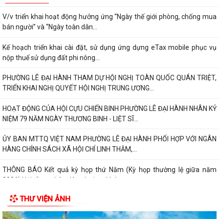
V/v triển khai hoạt động hưởng ứng “Ngày thế giới phòng, chống mua
bán người” và “Ngày toàn dân...
Kế hoạch triển khai cài đặt, sử dụng ứng dựng eTax mobile phục vụ
nộp thuế sử dụng đất phi nông...
PHƯỜNG LÊ ĐẠI HÀNH THAM DỰ HỘI NGHỊ TOÀN QUỐC QUÁN TRIỆT,
TRIỂN KHAI NGHỊ QUYẾT HỘI NGHỊ TRUNG ƯƠNG...
HOẠT ĐỘNG CỦA HỘI CỰU CHIẾN BINH PHƯỜNG LÊ ĐẠI HÀNH NHÂN KỶ
NIỆM 79 NĂM NGÀY THƯƠNG BINH - LIỆT SĨ...
ỦY BAN MTTQ VIỆT NAM PHƯỜNG LÊ ĐẠI HÀNH PHỐI HỢP VỚI NGÂN
HÀNG CHÍNH SÁCH XÃ HỘI CHÍ LINH THĂM,...
THÔNG BÁO Kết quả kỳ họp thứ Năm (Kỳ họp thường lệ giữa năm
2026) Hội đồng nhân dân phường khóa...
THƯ VIỆN ẢNH
THÔNG BÁO LỄ DÂNG HƯƠNG THẮP NẾN TRI ÂN CÁC ANH HÙNG LIỆT
SĨ