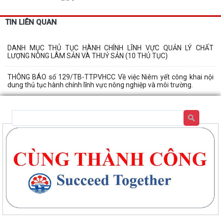
TIN LIÊN QUAN
DANH MỤC THỦ TỤC HÀNH CHÍNH LĨNH VỰC QUẢN LÝ CHẤT
LƯỢNG NÔNG LÂM SẢN VÀ THUỶ SẢN (10 THỦ TỤC)
THÔNG BÁO số 129/TB-TTPVHCC Về việc Niêm yết công khai nội
dung thủ tục hành chính lĩnh vực nông nghiệp và môi trường.