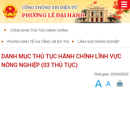
CỔNG THÔNG TIN ĐIỆN TỬ
PHƯỜNG LÊ ĐẠI HÀNH
CÔNG KHAI THỦ TỤC HÀNH CHÍNH
PHÒNG KINH TẾ-HẠ TẦNG VÀ ĐÔ THỊ
LĨNH VỰC NÔNG NGHIỆP
DANH MỤC THỦ TỤC HÀNH CHÍNH LĨNH VỰC
NÔNG NGHIỆP (03 THỦ TỤC)
25/10/2025