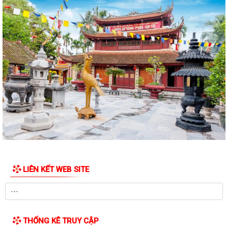
CHIẾN DỊCH 500 NGÀY ĐÊM ĐẨY MẠNH THỰC HIỆN, TÌM KIẾM, QUY
TẬP, XÁC ĐỊNH DANH TÍNH HÀI CỐT LIỆT SĨ
NGHỊ QUYẾT Quy định nội dung chi, mức chi kinh phí bảo đảm cho
công tác xây dựng văn bản quy...
10 Nghị quyết trụ cột trong kỷ nguyên vươn mình của dân tộc
Chỉ thị số 07-CT/TW đẩy mạnh học tập, thực hành tư tưởng, đạo đức,
phương pháp, phong cách Hồ Chí...
Hướng dẫn Quản lý và sử dụng thẻ Đảng viên
Thông báo về việc tăng cường cảnh giác với các đối tượng nhận làm
dịch vụ đất đai trái quy định của...
LIÊN KẾT WEB SITE
THĂM TẶNG QUÀ GIA ĐÌNH CHÍNH SÁCH NHÂN DỊP KỶ NIỆM 79 NĂM
NGÀY THƯƠNG BINH - LIỆT SĨ
BÀI TUYÊN TRUYỀN KỶ NIỆM 79 NĂM NGÀY THƯƠNG BINH - LIỆT SĨ
THỐNG KÊ TRUY CẬP
(27/7/1947 - 27/7/2026).