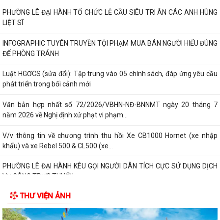
PHƯỜNG LÊ ĐẠI HÀNH TỔ CHỨC LỄ CẦU SIÊU TRI ÂN CÁC ANH HÙNG
LIỆT SĨ
INFOGRAPHIC TUYÊN TRUYỀN TỘI PHẠM MUA BÁN NGƯỜI HIỂU ĐÚNG
ĐỂ PHÒNG TRÁNH
Luật HGƠCS (sửa đổi): Tập trung vào 05 chính sách, đáp ứng yêu cầu
phát triển trong bối cảnh mới
Văn bản hợp nhất số 72/2026/VBHN-NĐ-BNNMT ngày 20 tháng 7
năm 2026 về Nghị định xử phạt vi phạm...
V/v thông tin về chương trình thu hồi Xe CB1000 Hornet (xe nhập
khẩu) và xe Rebel 500 & CL500 (xe...
PHƯỜNG LÊ ĐẠI HÀNH KÊU GỌI NGƯỜI DÂN TÍCH CỰC SỬ DỤNG DỊCH
VỤ CÔNG TRỰC TUYẾN
THƯ VIỆN ẢNH