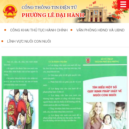
CỔNG THÔNG TIN ĐIỆN TỬ
PHƯỜNG LÊ ĐẠI HÀNH
CÔNG KHAI THỦ TỤC HÀNH CHÍNH
VĂN PHÒNG HĐND VÀ UBND
LĨNH VỰC NUÔI CON NUÔI