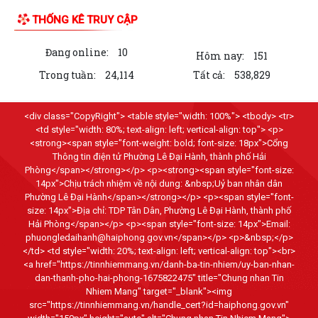
THỐNG KÊ TRUY CẬP
Đang online:
10
Hôm nay:
151
Trong tuần:
24,114
Tất cả:
538,829
<div class="CopyRight"> <table style="width: 100%"> <tbody> <tr>
<td style="width: 80%; text-align: left; vertical-align: top"> <p>
<strong><span style="font-weight: bold; font-size: 18px">Cổng
Thông tin điện tử Phường Lê Đại Hành, thành phố Hải
Phòng</span></strong></p> <p><strong><span style="font-size:
14px">Chịu trách nhiệm về nội dung: &nbsp;Uỷ ban nhân dân
Phường Lê Đại Hành</span></strong></p> <p><span style="font-
size: 14px">Địa chỉ: TDP Tân Dân, Phường Lê Đại Hành, thành phố
Hải Phòng</span></p> <p><span style="font-size: 14px">Email:
phuongledaihanh@haiphong.gov.vn</span></p> <p>&nbsp;</p>
</td> <td style="width: 20%; text-align: left; vertical-align: top"><br>
<a href="https://tinnhiemmang.vn/danh-ba-tin-nhiem/uy-ban-nhan-
dan-thanh-pho-hai-phong-1675822475" title="Chung nhan Tin
Nhiem Mang" target="_blank"><img
src="https://tinnhiemmang.vn/handle_cert?id=haiphong.gov.vn"