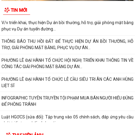
TIN MỚI
V/v triển khai, thực hiện Dự án bồi thường, hỗ trợ, giải phóng mặt bằng
phục vụ Dự án tuyến đường...
THÔNG BÁO THU HỒI ĐẤT ĐỂ THỰC HIỆN DỰ ÁN BỒI THƯỜNG, HỖ
TRỢ, GIẢI PHÓNG MẶT BẰNG, PHỤC VỤ DỰ ÁN...
PHƯỜNG LÊ ĐẠI HÀNH TỔ CHỨC HỘI NGHỊ TRIỂN KHAI THÔNG TIN VỀ
CÔNG TÁC GIẢI PHÓNG MẶT BẰNG DỰ ÁN...
PHƯỜNG LÊ ĐẠI HÀNH TỔ CHỨC LỄ CẦU SIÊU TRI ÂN CÁC ANH HÙNG
LIỆT SĨ
INFOGRAPHIC TUYÊN TRUYỀN TỘI PHẠM MUA BÁN NGƯỜI HIỂU ĐÚNG
ĐỂ PHÒNG TRÁNH
Luật HGƠCS (sửa đổi): Tập trung vào 05 chính sách, đáp ứng yêu cầu
phát triển trong bối cảnh mới