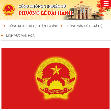
CỔNG THÔNG TIN ĐIỆN TỬ
PHƯỜNG LÊ ĐẠI HÀNH
CÔNG KHAI THỦ TỤC HÀNH CHÍNH
PHÒNG VĂN HÓA - XÃ HỘI
LĨNH VỰC VĂN HÓA