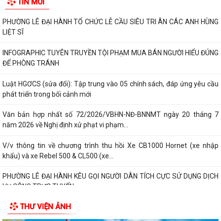
TIN MỚI
PHƯỜNG LÊ ĐẠI HÀNH TỔ CHỨC LỄ CẦU SIÊU TRI ÂN CÁC ANH HÙNG
LIỆT SĨ
INFOGRAPHIC TUYÊN TRUYỀN TỘI PHẠM MUA BÁN NGƯỜI HIỂU ĐÚNG
ĐỂ PHÒNG TRÁNH
Luật HGƠCS (sửa đổi): Tập trung vào 05 chính sách, đáp ứng yêu cầu
phát triển trong bối cảnh mới
Văn bản hợp nhất số 72/2026/VBHN-NĐ-BNNMT ngày 20 tháng 7
năm 2026 về Nghị định xử phạt vi phạm...
V/v thông tin về chương trình thu hồi Xe CB1000 Hornet (xe nhập
khẩu) và xe Rebel 500 & CL500 (xe...
PHƯỜNG LÊ ĐẠI HÀNH KÊU GỌI NGƯỜI DÂN TÍCH CỰC SỬ DỤNG DỊCH
VỤ CÔNG TRỰC TUYẾN
THƯ VIỆN ẢNH