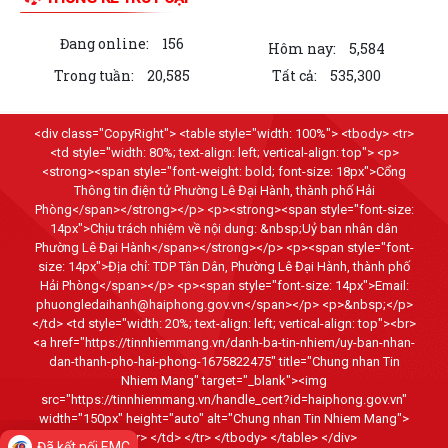
Đang online:
156
Hôm nay:
5,584
Trong tuần:
20,585
Tất cả:
535,300
<div class="CopyRight"> <table style="width: 100%"> <tbody> <tr>
<td style="width: 80%; text-align: left; vertical-align: top"> <p>
<strong><span style="font-weight: bold; font-size: 18px">Cổng
Thông tin điện tử Phường Lê Đại Hành, thành phố Hải
Phòng</span></strong></p> <p><strong><span style="font-size:
14px">Chịu trách nhiệm về nội dung: &nbsp;Uỷ ban nhân dân
Phường Lê Đại Hành</span></strong></p> <p><span style="font-
size: 14px">Địa chỉ: TDP Tân Dân, Phường Lê Đại Hành, thành phố
Hải Phòng</span></p> <p><span style="font-size: 14px">Email:
phuongledaihanh@haiphong.gov.vn</span></p> <p>&nbsp;</p>
</td> <td style="width: 20%; text-align: left; vertical-align: top"><br>
<a href="https://tinnhiemmang.vn/danh-ba-tin-nhiem/uy-ban-nhan-
dan-thanh-pho-hai-phong-1675822475" title="Chung nhan Tin
Nhiem Mang" target="_blank"><img
src="https://tinnhiemmang.vn/handle_cert?id=haiphong.gov.vn"
width="150px" height="auto" alt="Chung nhan Tin Nhiem Mang">
</a> <br> </td> </tr> </tbody> </table> </div>
Đã kết nối EMC