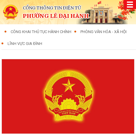
CỔNG THÔNG TIN ĐIỆN TỬ
PHƯỜNG LÊ ĐẠI HÀNH
CÔNG KHAI THỦ TỤC HÀNH CHÍNH
PHÒNG VĂN HÓA - XÃ HỘI
LĨNH VỰC GIA ĐÌNH