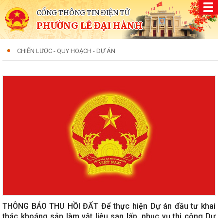
CỔNG THÔNG TIN ĐIỆN TỬ
PHƯỜNG LÊ ĐẠI HÀNH
CHIẾN LƯỢC - QUY HOẠCH - DỰ ÁN
THÔNG BÁO THU HỒI ĐẤT Để thực hiện Dự án đầu tư khai
thác khoáng sản làm vật liệu san lấp, phục vụ thi công Dự