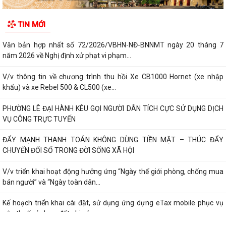
TIN MỚI
Văn bản hợp nhất số 72/2026/VBHN-NĐ-BNNMT ngày 20 tháng 7
năm 2026 về Nghị định xử phạt vi phạm...
V/v thông tin về chương trình thu hồi Xe CB1000 Hornet (xe nhập
khẩu) và xe Rebel 500 & CL500 (xe...
PHƯỜNG LÊ ĐẠI HÀNH KÊU GỌI NGƯỜI DÂN TÍCH CỰC SỬ DỤNG DỊCH
VỤ CÔNG TRỰC TUYẾN
ĐẨY MẠNH THANH TOÁN KHÔNG DÙNG TIỀN MẶT – THÚC ĐẨY
CHUYỂN ĐỔI SỐ TRONG ĐỜI SỐNG XÃ HỘI
V/v triển khai hoạt động hưởng ứng “Ngày thế giới phòng, chống mua
bán người” và “Ngày toàn dân...
Kế hoạch triển khai cài đặt, sử dụng ứng dựng eTax mobile phục vụ
nộp thuế sử dụng đất phi nông...