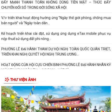
ĐẨY MẠNH THANH TOÁN KHÔNG DÙNG TIỀN MẶT – THÚC ĐẨY
CHUYỂN ĐỔI SỐ TRONG ĐỜI SỐNG XÃ HỘI
V/v triển khai hoạt động hưởng ứng “Ngày thế giới phòng, chống mua
bán người” và “Ngày toàn dân...
Kế hoạch triển khai cài đặt, sử dụng ứng dựng eTax mobile phục vụ
nộp thuế sử dụng đất phi nông...
PHƯỜNG LÊ ĐẠI HÀNH THAM DỰ HỘI NGHỊ TOÀN QUỐC QUÁN TRIỆT,
TRIỂN KHAI NGHỊ QUYẾT HỘI NGHỊ TRUNG ƯƠNG...
HOẠT ĐỘNG CỦA HỘI CỰU CHIẾN BINH PHƯỜNG LÊ ĐẠI HÀNH NHÂN KỶ
NIỆM 79 NĂM NGÀY THƯƠNG BINH - LIỆT SĨ...
THƯ VIỆN ẢNH
ỦY BAN MTTQ VIỆT NAM PHƯỜNG LÊ ĐẠI HÀNH PHỐI HỢP VỚI NGÂN
HÀNG CHÍNH SÁCH XÃ HỘI CHÍ LINH THĂM,...
THÔNG BÁO Kết quả kỳ họp thứ Năm (Kỳ họp thường lệ giữa năm
2026) Hội đồng nhân dân phường khóa...
THÔNG BÁO LỄ DÂNG HƯƠNG THẮP NẾN TRI ÂN CÁC ANH HÙNG LIỆT