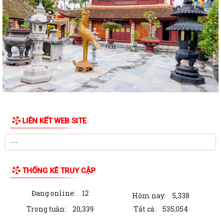
SĨ
CHIẾN DỊCH 500 NGÀY ĐÊM ĐẨY MẠNH THỰC HIỆN, TÌM KIẾM, QUY
TẬP, XÁC ĐỊNH DANH TÍNH HÀI CỐT LIỆT SĨ
NGHỊ QUYẾT Quy định nội dung chi, mức chi kinh phí bảo đảm cho
công tác xây dựng văn bản quy...
10 Nghị quyết trụ cột trong kỷ nguyên vươn mình của dân tộc
Chỉ thị số 07-CT/TW đẩy mạnh học tập, thực hành tư tưởng, đạo đức,
LIÊN KẾT WEB SITE
phương pháp, phong cách Hồ Chí...
Hướng dẫn Quản lý và sử dụng thẻ Đảng viên
Thông báo về việc tăng cường cảnh giác với các đối tượng nhận làm
THỐNG KÊ TRUY CẬP
dịch vụ đất đai trái quy định của...
Đang online:
12
THĂM TẶNG QUÀ GIA ĐÌNH CHÍNH SÁCH NHÂN DỊP KỶ NIỆM 79 NĂM
Hôm nay:
5,338
NGÀY THƯƠNG BINH - LIỆT SĨ
Trong tuần:
20,339
Tất cả:
535,054