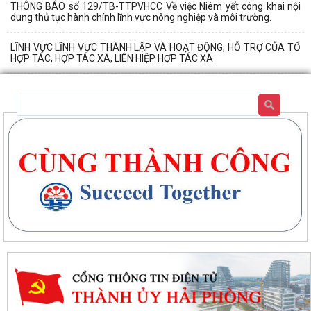
THÔNG BÁO số 129/TB-TTPVHCC Về việc Niêm yết công khai nội
dung thủ tục hành chính lĩnh vực nông nghiệp và môi trường.
LĨNH VỰC LĨNH VỰC THÀNH LẬP VÀ HOẠT ĐỘNG, HỖ TRỢ CỦA TỔ
HỢP TÁC, HỢP TÁC XÃ, LIÊN HIỆP HỢP TÁC XÃ