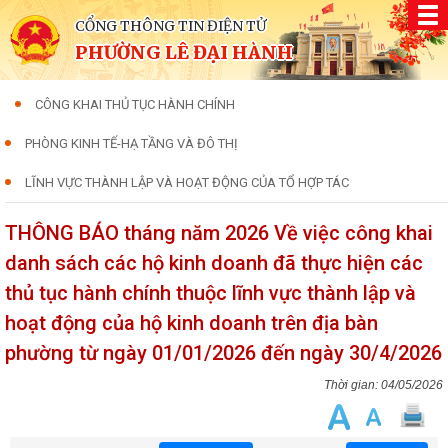
CỔNG THÔNG TIN ĐIỆN TỬ
PHƯỜNG LÊ ĐẠI HÀNH
CÔNG KHAI THỦ TỤC HÀNH CHÍNH
PHÒNG KINH TẾ-HẠ TẦNG VÀ ĐÔ THỊ
LĨNH VỰC THÀNH LẬP VÀ HOẠT ĐỘNG CỦA TỔ HỢP TÁC
THÔNG BÁO tháng năm 2026 Về việc công khai
danh sách các hộ kinh doanh đã thực hiện các
thủ tục hành chính thuộc lĩnh vực thành lập và
hoạt động của hộ kinh doanh trên địa bàn
phường từ ngày 01/01/2026 đến ngày 30/4/2026
04/05/2026