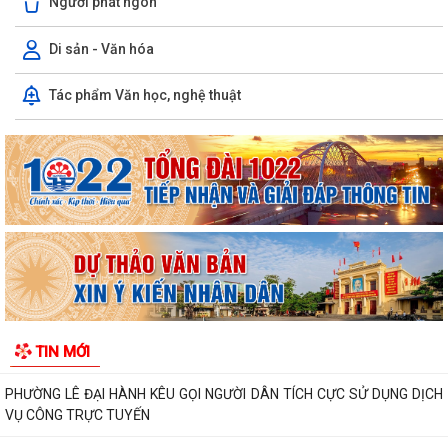
Người phát ngôn
Di sản - Văn hóa
PHƯỜNG LÊ ĐẠI HÀNH TỔ CHỨC LỄ CẦU SIÊU TRI ÂN CÁC ANH HÙNG
Tác phẩm Văn học, nghệ thuật
LIỆT SĨ
INFOGRAPHIC TUYÊN TRUYỀN TỘI PHẠM MUA BÁN NGƯỜI HIỂU ĐÚNG
ĐỂ PHÒNG TRÁNH
Luật HGƠCS (sửa đổi): Tập trung vào 05 chính sách, đáp ứng yêu cầu
phát triển trong bối cảnh mới
Văn bản hợp nhất số 72/2026/VBHN-NĐ-BNNMT ngày 20 tháng 7
năm 2026 về Nghị định xử phạt vi phạm...
V/v thông tin về chương trình thu hồi Xe CB1000 Hornet (xe nhập
TIN MỚI
khẩu) và xe Rebel 500 & CL500 (xe...
PHƯỜNG LÊ ĐẠI HÀNH KÊU GỌI NGƯỜI DÂN TÍCH CỰC SỬ DỤNG DỊCH
VỤ CÔNG TRỰC TUYẾN