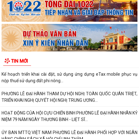
khẩu) và xe Rebel 500 & CL500 (xe...
PHƯỜNG LÊ ĐẠI HÀNH KÊU GỌI NGƯỜI DÂN TÍCH CỰC SỬ DỤNG DỊCH
VỤ CÔNG TRỰC TUYẾN
ĐẨY MẠNH THANH TOÁN KHÔNG DÙNG TIỀN MẶT – THÚC ĐẨY
CHUYỂN ĐỔI SỐ TRONG ĐỜI SỐNG XÃ HỘI
V/v triển khai hoạt động hưởng ứng “Ngày thế giới phòng, chống mua
TIN MỚI
bán người” và “Ngày toàn dân...
Kế hoạch triển khai cài đặt, sử dụng ứng dựng eTax mobile phục vụ
nộp thuế sử dụng đất phi nông...
PHƯỜNG LÊ ĐẠI HÀNH THAM DỰ HỘI NGHỊ TOÀN QUỐC QUÁN TRIỆT,
TRIỂN KHAI NGHỊ QUYẾT HỘI NGHỊ TRUNG ƯƠNG...
HOẠT ĐỘNG CỦA HỘI CỰU CHIẾN BINH PHƯỜNG LÊ ĐẠI HÀNH NHÂN KỶ
NIỆM 79 NĂM NGÀY THƯƠNG BINH - LIỆT SĨ...
ỦY BAN MTTQ VIỆT NAM PHƯỜNG LÊ ĐẠI HÀNH PHỐI HỢP VỚI NGÂN
HÀNG CHÍNH SÁCH XÃ HỘI CHÍ LINH THĂM,...