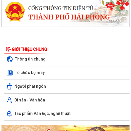
GIỚI THIỆU CHUNG
Thông tin chung
Tổ chức bộ máy
Người phát ngôn
Di sản - Văn hóa
Văn bản hợp nhất số 72/2026/VBHN-NĐ-BNNMT ngày 20 tháng 7
Tác phẩm Văn học, nghệ thuật
năm 2026 về Nghị định xử phạt vi phạm...
V/v thông tin về chương trình thu hồi Xe CB1000 Hornet (xe nhập