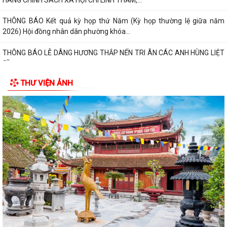
THÔNG BÁO Kết quả kỳ họp thứ Năm (Kỳ họp thường lệ giữa năm
2026) Hội đồng nhân dân phường khóa...
THÔNG BÁO LỄ DÂNG HƯƠNG THẮP NẾN TRI ÂN CÁC ANH HÙNG LIỆT
SĨ
THƯ VIỆN ẢNH
CHIẾN DỊCH 500 NGÀY ĐÊM ĐẨY MẠNH THỰC HIỆN, TÌM KIẾM, QUY
TẬP, XÁC ĐỊNH DANH TÍNH HÀI CỐT LIỆT SĨ
10 Nghị quyết trụ cột trong kỷ nguyên vươn mình của dân tộc
Chỉ thị số 07-CT/TW đẩy mạnh học tập, thực hành tư tưởng, đạo đức,
phương pháp, phong cách Hồ Chí...
Hướng dẫn Quản lý và sử dụng thẻ Đảng viên
Thông báo về việc tăng cường cảnh giác với các đối tượng nhận làm
dịch vụ đất đai trái quy định của...
THĂM TẶNG QUÀ GIA ĐÌNH CHÍNH SÁCH NHÂN DỊP KỶ NIỆM 79 NĂM