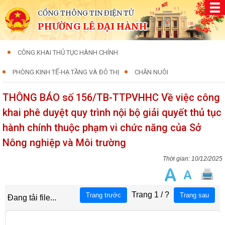
CỔNG THÔNG TIN ĐIỆN TỬ
PHƯỜNG LÊ ĐẠI HÀNH
CÔNG KHAI THỦ TỤC HÀNH CHÍNH
PHÒNG KINH TẾ-HẠ TẦNG VÀ ĐÔ THỊ
CHĂN NUÔI
THÔNG BÁO số 156/TB-TTPVHHC Về việc công
khai phê duyệt quy trình nội bộ giải quyết thủ tục
hành chính thuộc phạm vi chức năng của Sở
Nông nghiệp và Môi trường
10/12/2025