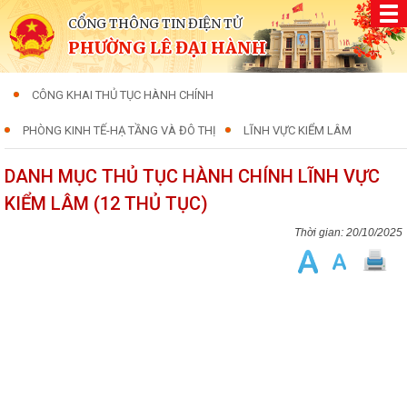
CỔNG THÔNG TIN ĐIỆN TỬ
PHƯỜNG LÊ ĐẠI HÀNH
CÔNG KHAI THỦ TỤC HÀNH CHÍNH
PHÒNG KINH TẾ-HẠ TẦNG VÀ ĐÔ THỊ
LĨNH VỰC KIỂM LÂM
DANH MỤC THỦ TỤC HÀNH CHÍNH LĨNH VỰC
KIỂM LÂM (12 THỦ TỤC)
20/10/2025