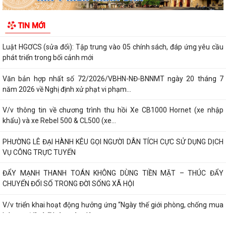
INFOGRAPHIC TUYÊN TRUYỀN TỘI PHẠM MUA BÁN NGƯỜI HIỂU ĐÚNG
TIN MỚI
ĐỂ PHÒNG TRÁNH
Luật HGƠCS (sửa đổi): Tập trung vào 05 chính sách, đáp ứng yêu cầu
phát triển trong bối cảnh mới
Văn bản hợp nhất số 72/2026/VBHN-NĐ-BNNMT ngày 20 tháng 7
năm 2026 về Nghị định xử phạt vi phạm...
V/v thông tin về chương trình thu hồi Xe CB1000 Hornet (xe nhập
khẩu) và xe Rebel 500 & CL500 (xe...
PHƯỜNG LÊ ĐẠI HÀNH KÊU GỌI NGƯỜI DÂN TÍCH CỰC SỬ DỤNG DỊCH
VỤ CÔNG TRỰC TUYẾN
ĐẨY MẠNH THANH TOÁN KHÔNG DÙNG TIỀN MẶT – THÚC ĐẨY
CHUYỂN ĐỔI SỐ TRONG ĐỜI SỐNG XÃ HỘI
V/v triển khai hoạt động hưởng ứng “Ngày thế giới phòng, chống mua
bán người” và “Ngày toàn dân...