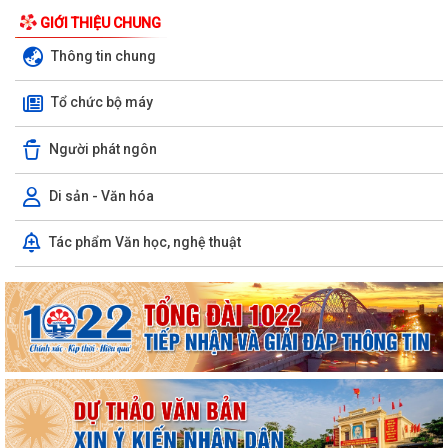
GIỚI THIỆU CHUNG
Thông tin chung
Tổ chức bộ máy
Người phát ngôn
Di sản - Văn hóa
V/v triển khai, thực hiện Dự án bồi thường, hỗ trợ, giải phóng mặt bằng
Tác phẩm Văn học, nghệ thuật
phục vụ Dự án tuyến đường...
THÔNG BÁO THU HỒI ĐẤT ĐỂ THỰC HIỆN DỰ ÁN BỒI THƯỜNG, HỖ
TRỢ, GIẢI PHÓNG MẶT BẰNG, PHỤC VỤ DỰ ÁN...
PHƯỜNG LÊ ĐẠI HÀNH TỔ CHỨC HỘI NGHỊ TRIỂN KHAI THÔNG TIN VỀ
CÔNG TÁC GIẢI PHÓNG MẶT BẰNG DỰ ÁN...
PHƯỜNG LÊ ĐẠI HÀNH TỔ CHỨC LỄ CẦU SIÊU TRI ÂN CÁC ANH HÙNG
LIỆT SĨ