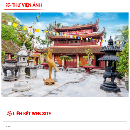
THƯ VIỆN ẢNH
Kế hoạch triển khai cài đặt, sử dụng ứng dựng eTax mobile phục vụ
nộp thuế sử dụng đất phi nông...
PHƯỜNG LÊ ĐẠI HÀNH THAM DỰ HỘI NGHỊ TOÀN QUỐC QUÁN TRIỆT,
TRIỂN KHAI NGHỊ QUYẾT HỘI NGHỊ TRUNG ƯƠNG...
HOẠT ĐỘNG CỦA HỘI CỰU CHIẾN BINH PHƯỜNG LÊ ĐẠI HÀNH NHÂN KỶ
NIỆM 79 NĂM NGÀY THƯƠNG BINH - LIỆT SĨ...
ỦY BAN MTTQ VIỆT NAM PHƯỜNG LÊ ĐẠI HÀNH PHỐI HỢP VỚI NGÂN
HÀNG CHÍNH SÁCH XÃ HỘI CHÍ LINH THĂM,...
THÔNG BÁO Kết quả kỳ họp thứ Năm (Kỳ họp thường lệ giữa năm
2026) Hội đồng nhân dân phường khóa...
THÔNG BÁO LỄ DÂNG HƯƠNG THẮP NẾN TRI ÂN CÁC ANH HÙNG LIỆT
SĨ
LIÊN KẾT WEB SITE
CHIẾN DỊCH 500 NGÀY ĐÊM ĐẨY MẠNH THỰC HIỆN, TÌM KIẾM, QUY
TẬP, XÁC ĐỊNH DANH TÍNH HÀI CỐT LIỆT SĨ