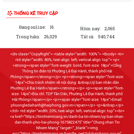
NGHỊ QUYẾT Quy định nội dung chi, mức chi kinh phí bảo đảm cho
công tác xây dựng văn bản quy...
THỐNG KÊ TRUY CẬP
10 Nghị quyết trụ cột trong kỷ nguyên vươn mình của dân tộc
Đang online:
16
Hôm nay:
2,065
Chỉ thị số 07-CT/TW đẩy mạnh học tập, thực hành tư tưởng, đạo đức,
Trong tuần:
26,029
Tất cả:
540,744
phương pháp, phong cách Hồ Chí...
Hướng dẫn Quản lý và sử dụng thẻ Đảng viên
<div class="CopyRight"> <table style="width: 100%"> <tbody> <tr>
<td style="width: 80%; text-align: left; vertical-align: top"> <p>
Thông báo về việc tăng cường cảnh giác với các đối tượng nhận làm
<strong><span style="font-weight: bold; font-size: 18px">Cổng
Thông tin điện tử Phường Lê Đại Hành, thành phố Hải
dịch vụ đất đai trái quy định của...
Phòng</span></strong></p> <p><strong><span style="font-size:
14px">Chịu trách nhiệm về nội dung: &nbsp;Uỷ ban nhân dân
THĂM TẶNG QUÀ GIA ĐÌNH CHÍNH SÁCH NHÂN DỊP KỶ NIỆM 79 NĂM
Phường Lê Đại Hành</span></strong></p> <p><span style="font-
NGÀY THƯƠNG BINH - LIỆT SĨ
size: 14px">Địa chỉ: TDP Tân Dân, Phường Lê Đại Hành, thành phố
Hải Phòng</span></p> <p><span style="font-size: 14px">Email:
BÀI TUYÊN TRUYỀN KỶ NIỆM 79 NĂM NGÀY THƯƠNG BINH - LIỆT SĨ
phuongledaihanh@haiphong.gov.vn</span></p> <p>&nbsp;</p>
(27/7/1947 - 27/7/2026).
</td> <td style="width: 20%; text-align: left; vertical-align: top"><br>
<a href="https://tinnhiemmang.vn/danh-ba-tin-nhiem/uy-ban-nhan-
THƯỜNG TRỰC ĐẢNG ỦY PHƯỜNG LÊ ĐẠI HÀNH THĂM, TẶNG QUÀ
dan-thanh-pho-hai-phong-1675822475" title="Chung nhan Tin
NGƯỜI CÓ CÔNG NHÂN DỊP KỶ NIỆM 79 NĂM NGÀY...
Nhiem Mang" target="_blank"><img
src="https://tinnhiemmang.vn/handle_cert?id=haiphong.gov.vn"