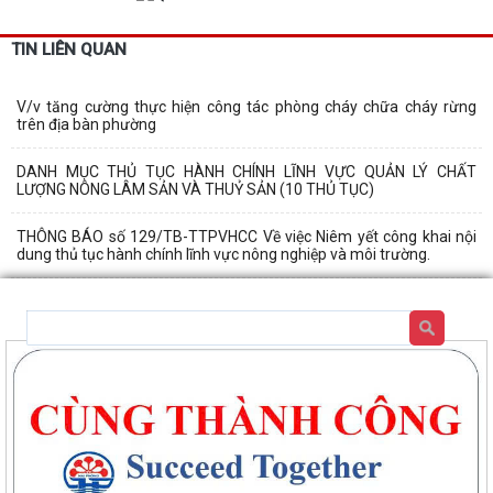
TIN LIÊN QUAN
V/v tăng cường thực hiện công tác phòng cháy chữa cháy rừng
trên địa bàn phường
DANH MỤC THỦ TỤC HÀNH CHÍNH LĨNH VỰC QUẢN LÝ CHẤT
LƯỢNG NÔNG LÂM SẢN VÀ THUỶ SẢN (10 THỦ TỤC)
THÔNG BÁO số 129/TB-TTPVHCC Về việc Niêm yết công khai nội
dung thủ tục hành chính lĩnh vực nông nghiệp và môi trường.