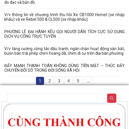
đo đạc và bản đồ
V/v thông tin về chương trình thu hồi Xe CB1000 Hornet (xe nhập
khẩu) và xe Rebel 500 & CL500 (xe nhập khẩu)
PHƯỜNG LÊ ĐẠI HÀNH KÊU GỌI NGƯỜI DÂN TÍCH CỰC SỬ DỤNG
DỊCH VỤ CÔNG TRỰC TUYẾN
V/v tăng cường công tác đấu tranh, ngăn chặn hoạt động săn bắt,
buôn bán trái phép chim hoang dã, chim di cư trên địa bàn phường
ĐẨY MẠNH THANH TOÁN KHÔNG DÙNG TIỀN MẶT – THÚC ĐẨY
CHUYỂN ĐỔI SỐ TRONG ĐỜI SỐNG XÃ HỘI
1
2
3
4
5
...