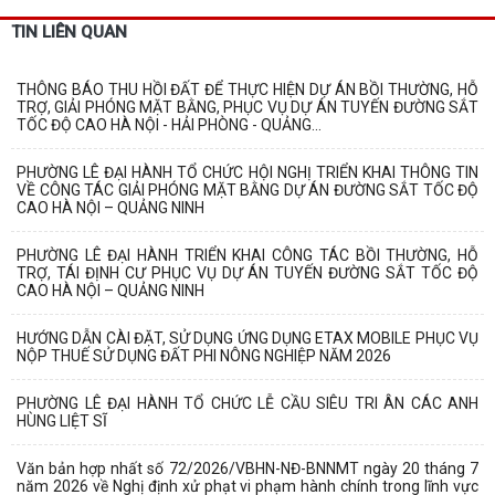
TIN LIÊN QUAN
THÔNG BÁO THU HỒI ĐẤT ĐỂ THỰC HIỆN DỰ ÁN BỒI THƯỜNG, HỖ
TRỢ, GIẢI PHÓNG MẶT BẰNG, PHỤC VỤ DỰ ÁN TUYẾN ĐƯỜNG SẮT
TỐC ĐỘ CAO HÀ NỘI - HẢI PHÒNG - QUẢNG...
PHƯỜNG LÊ ĐẠI HÀNH TỔ CHỨC HỘI NGHỊ TRIỂN KHAI THÔNG TIN
VỀ CÔNG TÁC GIẢI PHÓNG MẶT BẰNG DỰ ÁN ĐƯỜNG SẮT TỐC ĐỘ
CAO HÀ NỘI – QUẢNG NINH
PHƯỜNG LÊ ĐẠI HÀNH TRIỂN KHAI CÔNG TÁC BỒI THƯỜNG, HỖ
TRỢ, TÁI ĐỊNH CƯ PHỤC VỤ DỰ ÁN TUYẾN ĐƯỜNG SẮT TỐC ĐỘ
CAO HÀ NỘI – QUẢNG NINH
HƯỚNG DẪN CÀI ĐẶT, SỬ DỤNG ỨNG DỤNG ETAX MOBILE PHỤC VỤ
NỘP THUẾ SỬ DỤNG ĐẤT PHI NÔNG NGHIỆP NĂM 2026
PHƯỜNG LÊ ĐẠI HÀNH TỔ CHỨC LỄ CẦU SIÊU TRI ÂN CÁC ANH
HÙNG LIỆT SĨ
Văn bản hợp nhất số 72/2026/VBHN-NĐ-BNNMT ngày 20 tháng 7
năm 2026 về Nghị định xử phạt vi phạm hành chính trong lĩnh vực