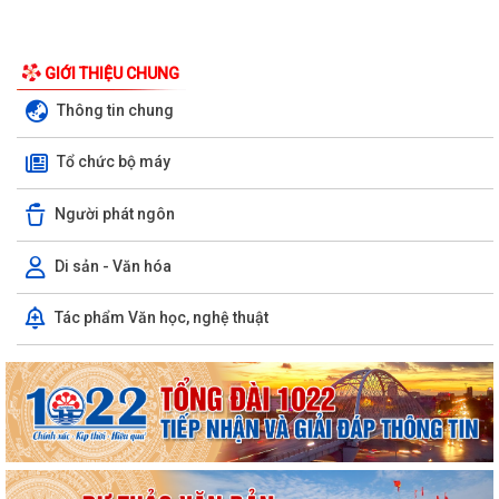
PHƯỜNG LÊ ĐẠI HÀNH TỔ CHỨC HỘI NGHỊ TRIỂN KHAI THÔNG TIN VỀ
CÔNG TÁC GIẢI PHÓNG MẶT BẰNG DỰ ÁN...
GIỚI THIỆU CHUNG
PHƯỜNG LÊ ĐẠI HÀNH TỔ CHỨC LỄ CẦU SIÊU TRI ÂN CÁC ANH HÙNG
Thông tin chung
LIỆT SĨ
Tổ chức bộ máy
INFOGRAPHIC TUYÊN TRUYỀN TỘI PHẠM MUA BÁN NGƯỜI HIỂU ĐÚNG
ĐỂ PHÒNG TRÁNH
Người phát ngôn
Luật HGƠCS (sửa đổi): Tập trung vào 05 chính sách, đáp ứng yêu cầu
phát triển trong bối cảnh mới
Di sản - Văn hóa
Văn bản hợp nhất số 72/2026/VBHN-NĐ-BNNMT ngày 20 tháng 7
Tác phẩm Văn học, nghệ thuật
năm 2026 về Nghị định xử phạt vi phạm...
V/v thông tin về chương trình thu hồi Xe CB1000 Hornet (xe nhập
khẩu) và xe Rebel 500 & CL500 (xe...
PHƯỜNG LÊ ĐẠI HÀNH KÊU GỌI NGƯỜI DÂN TÍCH CỰC SỬ DỤNG DỊCH
VỤ CÔNG TRỰC TUYẾN