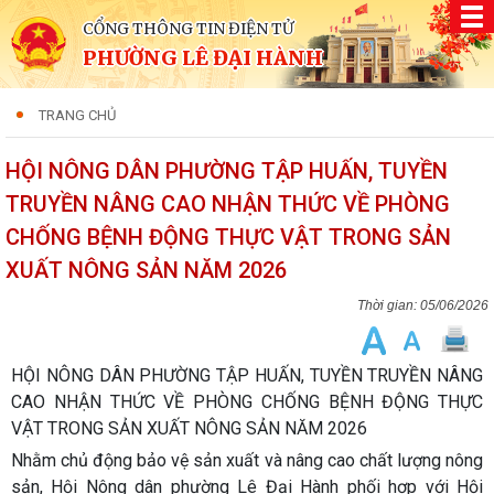
CỔNG THÔNG TIN ĐIỆN TỬ
PHƯỜNG LÊ ĐẠI HÀNH
TRANG CHỦ
HỘI NÔNG DÂN PHƯỜNG TẬP HUẤN, TUYỀN
TRUYỀN NÂNG CAO NHẬN THỨC VỀ PHÒNG
CHỐNG BỆNH ĐỘNG THỰC VẬT TRONG SẢN
XUẤT NÔNG SẢN NĂM 2026
05/06/2026
HỘI NÔNG DÂN PHƯỜNG TẬP HUẤN, TUYỀN TRUYỀN NÂNG
CAO NHẬN THỨC VỀ PHÒNG CHỐNG BỆNH ĐỘNG THỰC
VẬT TRONG SẢN XUẤT NÔNG SẢN NĂM 2026
Nhằm chủ động bảo vệ sản xuất và nâng cao chất lượng nông
sản, Hội Nông dân phường Lê Đại Hành phối hợp với Hội