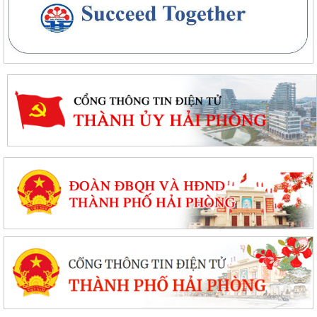
THÔNG BÁO THU HỒI ĐẤT ĐỂ THỰC HIỆN DỰ ÁN BỒI THƯỜNG, HỖ
TRỢ, GIẢI PHÓNG MẶT BẰNG, PHỤC VỤ DỰ ÁN...