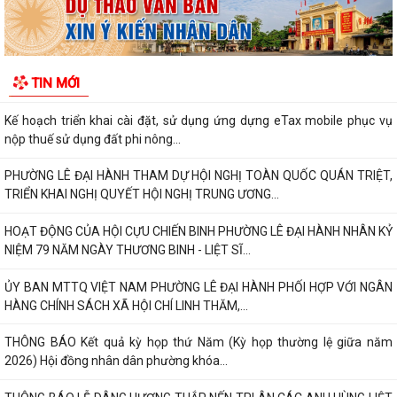
ĐẨY MẠNH THANH TOÁN KHÔNG DÙNG TIỀN MẶT – THÚC ĐẨY
CHUYỂN ĐỔI SỐ TRONG ĐỜI SỐNG XÃ HỘI
V/v triển khai hoạt động hưởng ứng “Ngày thế giới phòng, chống mua
TIN MỚI
bán người” và “Ngày toàn dân...
Kế hoạch triển khai cài đặt, sử dụng ứng dựng eTax mobile phục vụ
nộp thuế sử dụng đất phi nông...
PHƯỜNG LÊ ĐẠI HÀNH THAM DỰ HỘI NGHỊ TOÀN QUỐC QUÁN TRIỆT,
TRIỂN KHAI NGHỊ QUYẾT HỘI NGHỊ TRUNG ƯƠNG...
HOẠT ĐỘNG CỦA HỘI CỰU CHIẾN BINH PHƯỜNG LÊ ĐẠI HÀNH NHÂN KỶ
NIỆM 79 NĂM NGÀY THƯƠNG BINH - LIỆT SĨ...
ỦY BAN MTTQ VIỆT NAM PHƯỜNG LÊ ĐẠI HÀNH PHỐI HỢP VỚI NGÂN
HÀNG CHÍNH SÁCH XÃ HỘI CHÍ LINH THĂM,...
THÔNG BÁO Kết quả kỳ họp thứ Năm (Kỳ họp thường lệ giữa năm
2026) Hội đồng nhân dân phường khóa...