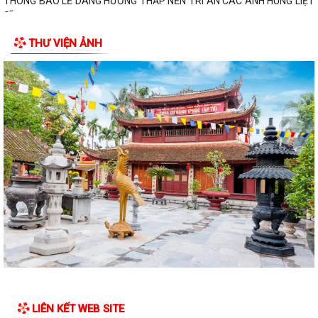
THÔNG BÁO LỄ DÂNG HƯƠNG THẮP NẾN TRI ÂN CÁC ANH HÙNG LIỆT
SĨ
THƯ VIỆN ẢNH
CHIẾN DỊCH 500 NGÀY ĐÊM ĐẨY MẠNH THỰC HIỆN, TÌM KIẾM, QUY
TẬP, XÁC ĐỊNH DANH TÍNH HÀI CỐT LIỆT SĨ
NGHỊ QUYẾT Quy định nội dung chi, mức chi kinh phí bảo đảm cho
công tác xây dựng văn bản quy...
10 Nghị quyết trụ cột trong kỷ nguyên vươn mình của dân tộc
Chỉ thị số 07-CT/TW đẩy mạnh học tập, thực hành tư tưởng, đạo đức,
phương pháp, phong cách Hồ Chí...
Hướng dẫn Quản lý và sử dụng thẻ Đảng viên
Thông báo về việc tăng cường cảnh giác với các đối tượng nhận làm
dịch vụ đất đai trái quy định của...
THĂM TẶNG QUÀ GIA ĐÌNH CHÍNH SÁCH NHÂN DỊP KỶ NIỆM 79 NĂM
NGÀY THƯƠNG BINH - LIỆT SĨ
LIÊN KẾT WEB SITE