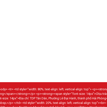
dy> <tr> <td style="width: 80%; text-align: left; vertical-align: top"> <p><str
hòng</span></strong></p> <p><strong><span style="font-size: 14px">Chịu tr
size: 14px">Địa chỉ: TDP Tân Dân, Phường Lê Đại Hành, thành phố Hải Phòng
p> </td> <td style="width: 20%; text-align: left; vertical-align: top"><br>