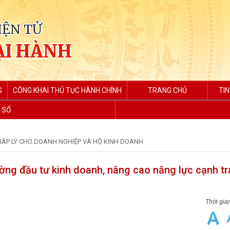
IỆN TỬ
ẠI HÀNH
G
CÔNG KHAI THỦ TỤC HÀNH CHÍNH
TRANG CHỦ
TIN
 SỐ
HÁP LÝ CHO DOANH NGHIỆP VÀ HỘ KINH DOANH
ường đầu tư kinh doanh, nâng cao năng lực cạnh tr