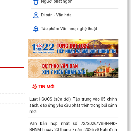
Người phát ngôn
đường...
THÔNG BÁO THU HỒI ĐẤT ĐỂ THỰC HIỆN DỰ ÁN
Di sản - Văn hóa
BỒI THƯỜNG, HỖ TRỢ, GIẢI PHÓNG MẶT BẰNG,
PHỤC VỤ DỰ ÁN...
Tác phẩm Văn học, nghệ thuật
PHƯỜNG LÊ ĐẠI HÀNH TỔ CHỨC HỘI NGHỊ
TRIỂN KHAI THÔNG TIN VỀ CÔNG TÁC GIẢI
PHÓNG MẶT BẰNG DỰ ÁN...
PHƯỜNG LÊ ĐẠI HÀNH TỔ CHỨC LỄ CẦU SIÊU
TRI ÂN CÁC ANH HÙNG LIỆT SĨ
INFOGRAPHIC TUYÊN TRUYỀN TỘI PHẠM MUA
TIN MỚI
BÁN NGƯỜI HIỂU ĐÚNG ĐỂ PHÒNG TRÁNH
ệ
Luật HGƠCS (sửa đổi): Tập trung vào 05 chính
sách, đáp ứng yêu cầu phát triển trong bối cảnh
mới
Văn bản hợp nhất số 72/2026/VBHN-NĐ-
BNNMT ngày 20 tháng 7 năm 2026 về Nghị định