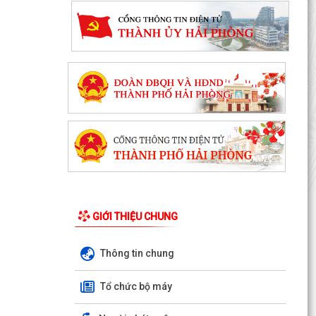
GIỚI THIỆU CHUNG
Thông tin chung
Tổ chức bộ máy
V/v triển khai, thực hiện Dự án bồi thường, hỗ
trợ, giải phóng mặt bằng phục vụ Dự án tuyến