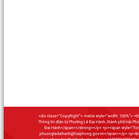
<div class="CopyRight"> <table style="width: 100%"> <tbo
Thông tin điện tử Phường Lê Đại Hành, thành phố Hải P
Đại Hành</span></strong></p> <p><span style="font-
phuongledaihanh@haiphong.gov.vn</span></p> <p>&nbsp;</