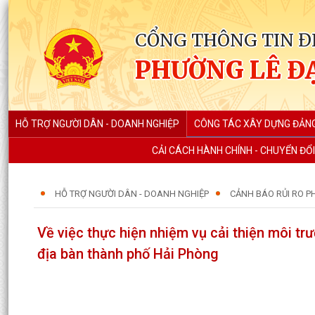
CỔNG THÔNG TIN Đ
PHƯỜNG LÊ Đ
HỖ TRỢ NGƯỜI DÂN - DOANH NGHIỆP
CÔNG TÁC XÂY DỰNG ĐẢN
CẢI CÁCH HÀNH CHÍNH - CHUYỂN ĐỔI
HỖ TRỢ NGƯỜI DÂN - DOANH NGHIỆP
CẢNH BÁO RỦI RO P
Về việc thực hiện nhiệm vụ cải thiện môi tr
địa bàn thành phố Hải Phòng