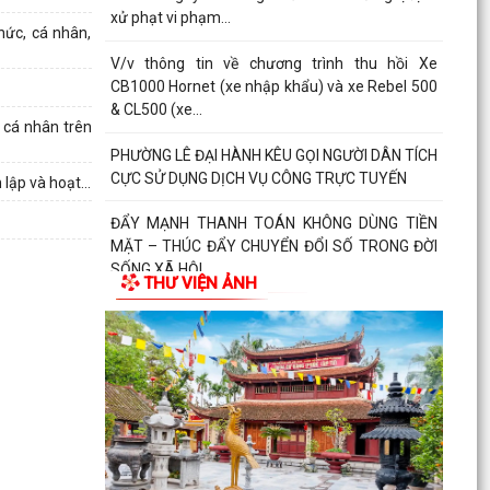
xử phạt vi phạm...
hức, cá nhân,
V/v thông tin về chương trình thu hồi Xe
CB1000 Hornet (xe nhập khẩu) và xe Rebel 500
& CL500 (xe...
 cá nhân trên
PHƯỜNG LÊ ĐẠI HÀNH KÊU GỌI NGƯỜI DÂN TÍCH
CỰC SỬ DỤNG DỊCH VỤ CÔNG TRỰC TUYẾN
ập và hoạt...
ĐẨY MẠNH THANH TOÁN KHÔNG DÙNG TIỀN
MẶT – THÚC ĐẨY CHUYỂN ĐỔI SỐ TRONG ĐỜI
SỐNG XÃ HỘI
THƯ VIỆN ẢNH
V/v triển khai hoạt động hưởng ứng “Ngày thế
giới phòng, chống mua bán người” và “Ngày
toàn dân...
Kế hoạch triển khai cài đặt, sử dụng ứng dựng
eTax mobile phục vụ nộp thuế sử dụng đất phi
nông...