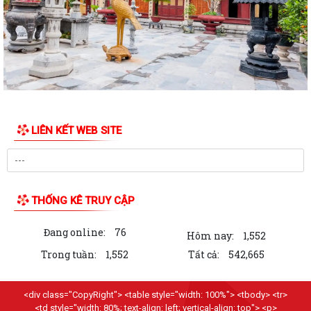
ỦY BAN MTTQ VIỆT NAM PHƯỜNG LÊ ĐẠI HÀNH PHỐI HỢP VỚI NGÂN
HÀNG CHÍNH SÁCH XÃ HỘI CHÍ LINH THĂM,...
THÔNG BÁO Kết quả kỳ họp thứ Năm (Kỳ họp thường lệ giữa năm
2026) Hội đồng nhân dân phường khóa...
THÔNG BÁO LỄ DÂNG HƯƠNG THẮP NẾN TRI ÂN CÁC ANH HÙNG LIỆT
SĨ
LIÊN KẾT WEB SITE
CHIẾN DỊCH 500 NGÀY ĐÊM ĐẨY MẠNH THỰC HIỆN, TÌM KIẾM, QUY
TẬP, XÁC ĐỊNH DANH TÍNH HÀI CỐT LIỆT SĨ
NGHỊ QUYẾT Quy định nội dung chi, mức chi kinh phí bảo đảm cho
công tác xây dựng văn bản quy...
THỐNG KÊ TRUY CẬP
10 Nghị quyết trụ cột trong kỷ nguyên vươn mình của dân tộc
Đang online:
76
Hôm nay:
1,552
Chỉ thị số 07-CT/TW đẩy mạnh học tập, thực hành tư tưởng, đạo đức,
Trong tuần:
1,552
Tất cả:
542,665
phương pháp, phong cách Hồ Chí...
Hướng dẫn Quản lý và sử dụng thẻ Đảng viên
<div class="CopyRight"> <table style="width: 100%"> <tbody> <tr>
<td style="width: 80%; text-align: left; vertical-align: top"> <p>