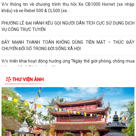
V/v thông tin về chương trình thu hồi Xe CB1000 Hornet (xe nhập
khẩu) và xe Rebel 500 & CL500 (xe...
PHƯỜNG LÊ ĐẠI HÀNH KÊU GỌI NGƯỜI DÂN TÍCH CỰC SỬ DỤNG DỊCH
VỤ CÔNG TRỰC TUYẾN
ĐẨY MẠNH THANH TOÁN KHÔNG DÙNG TIỀN MẶT – THÚC ĐẨY
CHUYỂN ĐỔI SỐ TRONG ĐỜI SỐNG XÃ HỘI
V/v triển khai hoạt động hưởng ứng “Ngày thế giới phòng, chống mua
bán người” và “Ngày toàn dân...
THƯ VIỆN ẢNH
Kế hoạch triển khai cài đặt, sử dụng ứng dựng eTax mobile phục vụ
nộp thuế sử dụng đất phi nông...
PHƯỜNG LÊ ĐẠI HÀNH THAM DỰ HỘI NGHỊ TOÀN QUỐC QUÁN TRIỆT,
TRIỂN KHAI NGHỊ QUYẾT HỘI NGHỊ TRUNG ƯƠNG...
HOẠT ĐỘNG CỦA HỘI CỰU CHIẾN BINH PHƯỜNG LÊ ĐẠI HÀNH NHÂN KỶ
NIỆM 79 NĂM NGÀY THƯƠNG BINH - LIỆT SĨ...