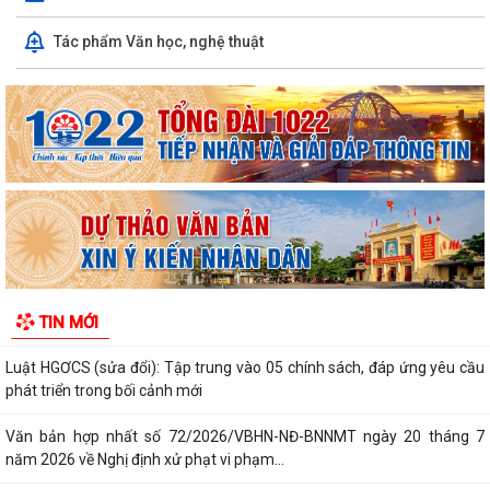
V/v triển khai, thực hiện Dự án bồi thường, hỗ trợ, giải phóng mặt bằng
Tác phẩm Văn học, nghệ thuật
phục vụ Dự án tuyến đường...
THÔNG BÁO THU HỒI ĐẤT ĐỂ THỰC HIỆN DỰ ÁN BỒI THƯỜNG, HỖ
TRỢ, GIẢI PHÓNG MẶT BẰNG, PHỤC VỤ DỰ ÁN...
PHƯỜNG LÊ ĐẠI HÀNH TỔ CHỨC HỘI NGHỊ TRIỂN KHAI THÔNG TIN VỀ
CÔNG TÁC GIẢI PHÓNG MẶT BẰNG DỰ ÁN...
PHƯỜNG LÊ ĐẠI HÀNH TỔ CHỨC LỄ CẦU SIÊU TRI ÂN CÁC ANH HÙNG
LIỆT SĨ
INFOGRAPHIC TUYÊN TRUYỀN TỘI PHẠM MUA BÁN NGƯỜI HIỂU ĐÚNG
TIN MỚI
ĐỂ PHÒNG TRÁNH
Luật HGƠCS (sửa đổi): Tập trung vào 05 chính sách, đáp ứng yêu cầu
phát triển trong bối cảnh mới
Văn bản hợp nhất số 72/2026/VBHN-NĐ-BNNMT ngày 20 tháng 7
năm 2026 về Nghị định xử phạt vi phạm...