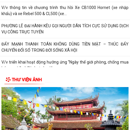
V/v thông tin về chương trình thu hồi Xe CB1000 Hornet (xe nhập
khẩu) và xe Rebel 500 & CL500 (xe...
PHƯỜNG LÊ ĐẠI HÀNH KÊU GỌI NGƯỜI DÂN TÍCH CỰC SỬ DỤNG DỊCH
VỤ CÔNG TRỰC TUYẾN
ĐẨY MẠNH THANH TOÁN KHÔNG DÙNG TIỀN MẶT – THÚC ĐẨY
CHUYỂN ĐỔI SỐ TRONG ĐỜI SỐNG XÃ HỘI
V/v triển khai hoạt động hưởng ứng “Ngày thế giới phòng, chống mua
bán người” và “Ngày toàn dân...
THƯ VIỆN ẢNH
Kế hoạch triển khai cài đặt, sử dụng ứng dựng eTax mobile phục vụ
nộp thuế sử dụng đất phi nông...
PHƯỜNG LÊ ĐẠI HÀNH THAM DỰ HỘI NGHỊ TOÀN QUỐC QUÁN TRIỆT,
TRIỂN KHAI NGHỊ QUYẾT HỘI NGHỊ TRUNG ƯƠNG...
HOẠT ĐỘNG CỦA HỘI CỰU CHIẾN BINH PHƯỜNG LÊ ĐẠI HÀNH NHÂN KỶ
NIỆM 79 NĂM NGÀY THƯƠNG BINH - LIỆT SĨ...