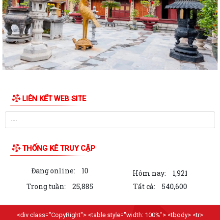
ỦY BAN MTTQ VIỆT NAM PHƯỜNG LÊ ĐẠI HÀNH PHỐI HỢP VỚI NGÂN
HÀNG CHÍNH SÁCH XÃ HỘI CHÍ LINH THĂM,...
THÔNG BÁO Kết quả kỳ họp thứ Năm (Kỳ họp thường lệ giữa năm
2026) Hội đồng nhân dân phường khóa...
THÔNG BÁO LỄ DÂNG HƯƠNG THẮP NẾN TRI ÂN CÁC ANH HÙNG LIỆT
SĨ
LIÊN KẾT WEB SITE
CHIẾN DỊCH 500 NGÀY ĐÊM ĐẨY MẠNH THỰC HIỆN, TÌM KIẾM, QUY
TẬP, XÁC ĐỊNH DANH TÍNH HÀI CỐT LIỆT SĨ
NGHỊ QUYẾT Quy định nội dung chi, mức chi kinh phí bảo đảm cho
công tác xây dựng văn bản quy...
THỐNG KÊ TRUY CẬP
10 Nghị quyết trụ cột trong kỷ nguyên vươn mình của dân tộc
Đang online:
10
Hôm nay:
1,921
Chỉ thị số 07-CT/TW đẩy mạnh học tập, thực hành tư tưởng, đạo đức,
Trong tuần:
25,885
Tất cả:
540,600
phương pháp, phong cách Hồ Chí...
Hướng dẫn Quản lý và sử dụng thẻ Đảng viên
<div class="CopyRight"> <table style="width: 100%"> <tbody> <tr>