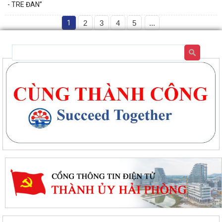
- TRE ĐAN”
1
2
3
4
5
...