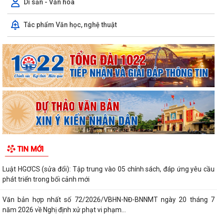
Di sản - Văn hóa
V/v triển khai, thực hiện Dự án bồi thường, hỗ trợ, giải phóng mặt bằng
Tác phẩm Văn học, nghệ thuật
phục vụ Dự án tuyến đường...
THÔNG BÁO THU HỒI ĐẤT ĐỂ THỰC HIỆN DỰ ÁN BỒI THƯỜNG, HỖ
TRỢ, GIẢI PHÓNG MẶT BẰNG, PHỤC VỤ DỰ ÁN...
PHƯỜNG LÊ ĐẠI HÀNH TỔ CHỨC HỘI NGHỊ TRIỂN KHAI THÔNG TIN VỀ
CÔNG TÁC GIẢI PHÓNG MẶT BẰNG DỰ ÁN...
PHƯỜNG LÊ ĐẠI HÀNH TỔ CHỨC LỄ CẦU SIÊU TRI ÂN CÁC ANH HÙNG
LIỆT SĨ
INFOGRAPHIC TUYÊN TRUYỀN TỘI PHẠM MUA BÁN NGƯỜI HIỂU ĐÚNG
TIN MỚI
ĐỂ PHÒNG TRÁNH
Luật HGƠCS (sửa đổi): Tập trung vào 05 chính sách, đáp ứng yêu cầu
phát triển trong bối cảnh mới
Văn bản hợp nhất số 72/2026/VBHN-NĐ-BNNMT ngày 20 tháng 7
năm 2026 về Nghị định xử phạt vi phạm...