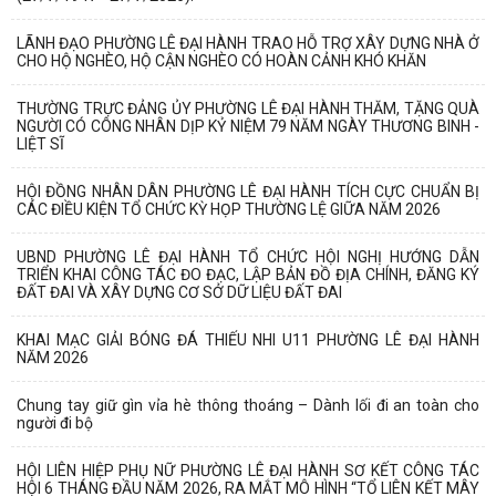
LÃNH ĐẠO PHƯỜNG LÊ ĐẠI HÀNH TRAO HỖ TRỢ XÂY DỰNG NHÀ Ở
CHO HỘ NGHÈO, HỘ CẬN NGHÈO CÓ HOÀN CẢNH KHÓ KHĂN
THƯỜNG TRỰC ĐẢNG ỦY PHƯỜNG LÊ ĐẠI HÀNH THĂM, TẶNG QUÀ
NGƯỜI CÓ CÔNG NHÂN DỊP KỶ NIỆM 79 NĂM NGÀY THƯƠNG BINH -
LIỆT SĨ
HỘI ĐỒNG NHÂN DÂN PHƯỜNG LÊ ĐẠI HÀNH TÍCH CỰC CHUẨN BỊ
CÁC ĐIỀU KIỆN TỔ CHỨC KỲ HỌP THƯỜNG LỆ GIỮA NĂM 2026
UBND PHƯỜNG LÊ ĐẠI HÀNH TỔ CHỨC HỘI NGHỊ HƯỚNG DẪN
TRIỂN KHAI CÔNG TÁC ĐO ĐẠC, LẬP BẢN ĐỒ ĐỊA CHÍNH, ĐĂNG KÝ
ĐẤT ĐAI VÀ XÂY DỰNG CƠ SỞ DỮ LIỆU ĐẤT ĐAI
KHAI MẠC GIẢI BÓNG ĐÁ THIẾU NHI U11 PHƯỜNG LÊ ĐẠI HÀNH
NĂM 2026
Chung tay giữ gìn vỉa hè thông thoáng – Dành lối đi an toàn cho
người đi bộ
HỘI LIÊN HIỆP PHỤ NỮ PHƯỜNG LÊ ĐẠI HÀNH SƠ KẾT CÔNG TÁC
HỘI 6 THÁNG ĐẦU NĂM 2026, RA MẮT MÔ HÌNH “TỔ LIÊN KẾT MÂY