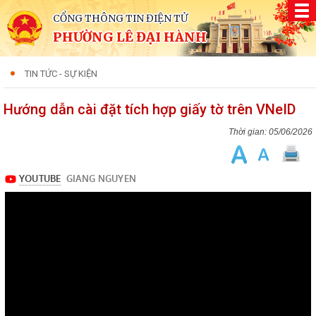
CỔNG THÔNG TIN ĐIỆN TỬ
PHƯỜNG LÊ ĐẠI HÀNH
TIN TỨC - SỰ KIỆN
Hướng dẫn cài đặt tích hợp giấy tờ trên VNeID
05/06/2026