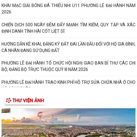
KHAI MẠC GIẢI BÓNG ĐÁ THIẾU NHI U11 PHƯỜNG LÊ ĐẠI HÀNH NĂM
2026
CHIẾN DỊCH 500 NGÀY ĐÊM ĐẨY MẠNH TÌM KIẾM, QUY TẬP VÀ XÁC
ĐỊNH DANH TÍNH HÀI CỐT LIỆT SĨ
HƯỚNG DẪN KÊ KHAI, ĐĂNG KÝ ĐẤT ĐAI LẦN ĐẦU ĐỐI VỚI HỘ GIA ĐÌNH,
CÁ NHÂN ĐANG SỬ DỤNG ĐẤT
PHƯỜNG LÊ ĐẠI HÀNH TỔ CHỨC HỘI NGHỊ GIAO BAN BÍ THƯ CÁC CHI
BỘ, ĐẢNG BỘ TRỰC THUỘC QUÝ III NĂM 2026
PHƯỜNG LÊ ĐẠI HÀNH TRAO KINH PHÍ HỖ TRỢ SỬA CHỮA NHÀ Ở CHO
HỘ CẬN NGHÈO
THƯ VIỆN ẢNH
Phường Lê Đại Hành tổ chức điểm cầu trực tuyến Hội nghị sơ kết công
tác tuyên giáo và dân vận 6...
BIÊN BẢN TỔNG HỢP Ý kiến , tiếp thu, giải trình ý kiến góp ý đối với dự
thảo Nghị quyết quy định...