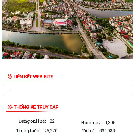
BÀI TUYÊN TRUYỀN VỀ LUẬT CHUYỂN ĐỔI SỐ TRÊN ĐỊA BÀN
PHƯỜNG LÊ ĐẠI HÀNH
THÔNG BÁO Thay đổi địa chỉ trụ sở làm việc của Đảng ủy - HĐND UBND
- UBMTTQ phường, số lượng và...
THÔNG BÁO Thay đổi địa chỉ trụ sở làm việc của Đảng ủy - HĐND UBND
- UBMTTQ phường, số lượng và...
Quyết định Ban hành Quy chế tiếp công dân, tiếp nhận, phân loại xử lý
đơn khiếu nại, tố cáo, kiến...
LIÊN KẾT WEB SITE
Quyết định ban hành Nội quy tiếp công dân trực tuyến của Ủy ban
nhân dân phường Lê Đại Hành
Thông báo Lịch tiếp công dân của Chủ tịch UBND phường Lê Đại Hành
THỐNG KÊ TRUY CẬP
V/v xin ý kiến tham gia vào dự thảo Nghị quyết của HĐND phường quy
định nội dung chi, mức chi...
Đang online:
22
Hôm nay:
1,306
THÔNG BÁO Công khai danh sách các trường hợp đề nghị xét tặng,
Trong tuần:
25,270
Tất cả:
539,985
truy tặng “Huy chương Thanh niên...