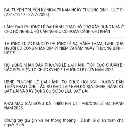
BÀI TUYÊN TRUYỀN KỶ NIỆM 79 NĂM NGÀY THƯƠNG BINH - LIỆT SĨ
(27/7/1947 - 27/7/2026).
LÃNH ĐẠO PHƯỜNG LÊ ĐẠI HÀNH TRAO HỖ TRỢ XÂY DỰNG NHÀ Ở
CHO HỘ NGHÈO, HỘ CẬN NGHÈO CÓ HOÀN CẢNH KHÓ KHĂN
THƯỜNG TRỰC ĐẢNG ỦY PHƯỜNG LÊ ĐẠI HÀNH THĂM, TẶNG QUÀ
NGƯỜI CÓ CÔNG NHÂN DỊP KỶ NIỆM 79 NĂM NGÀY THƯƠNG BINH -
LIỆT SĨ
V/v triển khai, thực hiện Dự án bồi thường, hỗ trợ, giải phóng mặt bằng
HỘI ĐỒNG NHÂN DÂN PHƯỜNG LÊ ĐẠI HÀNH TÍCH CỰC CHUẨN BỊ
CÁC ĐIỀU KIỆN TỔ CHỨC KỲ HỌP THƯỜNG LỆ GIỮA NĂM 2026
phục vụ Dự án tuyến đường...
UBND PHƯỜNG LÊ ĐẠI HÀNH TỔ CHỨC HỘI NGHỊ HƯỚNG DẪN
THÔNG BÁO THU HỒI ĐẤT ĐỂ THỰC HIỆN DỰ ÁN BỒI THƯỜNG, HỖ
TRIỂN KHAI CÔNG TÁC ĐO ĐẠC, LẬP BẢN ĐỒ ĐỊA CHÍNH, ĐĂNG KÝ
TRỢ, GIẢI PHÓNG MẶT BẰNG, PHỤC VỤ DỰ ÁN...
ĐẤT ĐAI VÀ XÂY DỰNG CƠ SỞ DỮ LIỆU ĐẤT ĐAI
PHƯỜNG LÊ ĐẠI HÀNH TỔ CHỨC HỘI NGHỊ TRIỂN KHAI THÔNG TIN VỀ
KHAI MẠC GIẢI BÓNG ĐÁ THIẾU NHI U11 PHƯỜNG LÊ ĐẠI HÀNH
CÔNG TÁC GIẢI PHÓNG MẶT BẰNG DỰ ÁN...
NĂM 2026
PHƯỜNG LÊ ĐẠI HÀNH TỔ CHỨC LỄ CẦU SIÊU TRI ÂN CÁC ANH HÙNG
Chung tay giữ gìn vỉa hè thông thoáng – Dành lối đi an toàn cho
LIỆT SĨ
người đi bộ