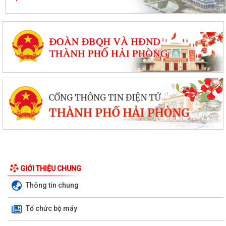
Kế hoạch triển khai cài đặt, sử dụng ứng dựng eTax mobile phục vụ
nộp thuế sử dụng đất phi nông...
PHƯỜNG LÊ ĐẠI HÀNH THAM DỰ HỘI NGHỊ TOÀN QUỐC QUÁN TRIỆT,
TRIỂN KHAI NGHỊ QUYẾT HỘI NGHỊ TRUNG ƯƠNG...
HOẠT ĐỘNG CỦA HỘI CỰU CHIẾN BINH PHƯỜNG LÊ ĐẠI HÀNH NHÂN KỶ
NIỆM 79 NĂM NGÀY THƯƠNG BINH - LIỆT SĨ...
ỦY BAN MTTQ VIỆT NAM PHƯỜNG LÊ ĐẠI HÀNH PHỐI HỢP VỚI NGÂN
HÀNG CHÍNH SÁCH XÃ HỘI CHÍ LINH THĂM,...
THÔNG BÁO Kết quả kỳ họp thứ Năm (Kỳ họp thường lệ giữa năm
2026) Hội đồng nhân dân phường khóa...
THÔNG BÁO LỄ DÂNG HƯƠNG THẮP NẾN TRI ÂN CÁC ANH HÙNG LIỆT
GIỚI THIỆU CHUNG
SĨ
Thông tin chung
CHIẾN DỊCH 500 NGÀY ĐÊM ĐẨY MẠNH THỰC HIỆN, TÌM KIẾM, QUY
Tổ chức bộ máy
TẬP, XÁC ĐỊNH DANH TÍNH HÀI CỐT LIỆT SĨ