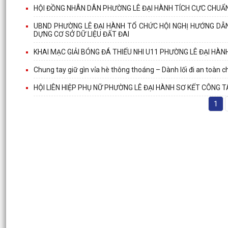
HỘI ĐỒNG NHÂN DÂN PHƯỜNG LÊ ĐẠI HÀNH TÍCH CỰC CHUẨN
UBND PHƯỜNG LÊ ĐẠI HÀNH TỔ CHỨC HỘI NGHỊ HƯỚNG DẪN 
DỰNG CƠ SỞ DỮ LIỆU ĐẤT ĐAI
KHAI MẠC GIẢI BÓNG ĐÁ THIẾU NHI U11 PHƯỜNG LÊ ĐẠI HÀN
Chung tay giữ gìn vỉa hè thông thoáng – Dành lối đi an toàn c
HỘI LIÊN HIỆP PHỤ NỮ PHƯỜNG LÊ ĐẠI HÀNH SƠ KẾT CÔNG T
1