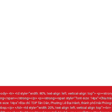
dy> <tr> <td style="width: 80%; text-align: left; vertical-align: top"> <p><str
hòng</span></strong></p> <p><strong><span style="font-size: 14px">Chịu tr
size: 14px">Địa chỉ: TDP Tân Dân, Phường Lê Đại Hành, thành phố Hải Phòng
p> </td> <td style="width: 20%; text-align: left; vertical-align: top"><br>