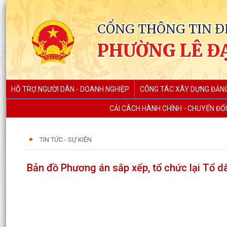
CỔNG THÔNG TIN Đ
PHƯỜNG LÊ Đ
HỖ TRỢ NGƯỜI DÂN - DOANH NGHIỆP
CÔNG TÁC XÂY DỰNG ĐẢN
CẢI CÁCH HÀNH CHÍNH - CHUYỂN ĐỔI
TIN TỨC - SỰ KIỆN
Bản đồ Phương án sắp xếp, tổ chức lại Tổ 