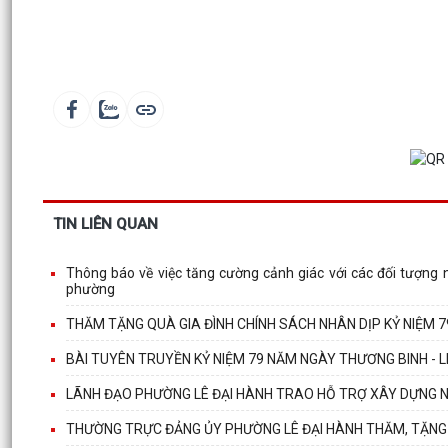
TIN LIÊN QUAN
Thông báo về việc tăng cường cảnh giác với các đối tượng nh
phường
THĂM TẶNG QUÀ GIA ĐÌNH CHÍNH SÁCH NHÂN DỊP KỶ NIỆM 7
BÀI TUYÊN TRUYỀN KỶ NIỆM 79 NĂM NGÀY THƯƠNG BINH - LIỆ
LÃNH ĐẠO PHƯỜNG LÊ ĐẠI HÀNH TRAO HỖ TRỢ XÂY DỰNG 
THƯỜNG TRỰC ĐẢNG ỦY PHƯỜNG LÊ ĐẠI HÀNH THĂM, TẶNG Q