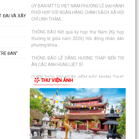
CHÍ LINH THĂM,...
T ĐAI VÀ XÂY
THÔNG BÁO Kết quả kỳ họp thứ Năm (Kỳ họp
thường lệ giữa năm 2026) Hội đồng nhân dân
phường khóa...
THÔNG BÁO LỄ DÂNG HƯƠNG THẮP NẾN TRI
ÂN CÁC ANH HÙNG LIỆT SĨ
TRE ĐAN”
CHIẾN DỊCH 500 NGÀY ĐÊM ĐẨY MẠNH THỰC
HIỆN, TÌM KIẾM, QUY TẬP, XÁC ĐỊNH DANH TÍNH
HÀI CỐT LIỆT SĨ
THƯ VIỆN ẢNH
NGHỊ QUYẾT Quy định nội dung chi, mức chi
kinh phí bảo đảm cho công tác xây dựng văn
bản quy...
10 Nghị quyết trụ cột trong kỷ nguyên vươn
mình của dân tộc
Chỉ thị số 07-CT/TW đẩy mạnh học tập, thực