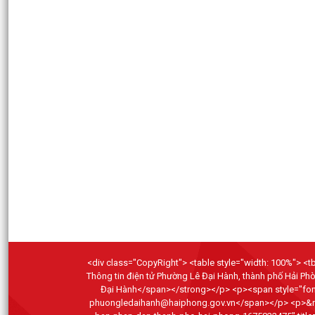
<div class="CopyRight"> <table style="width: 100%"> <tbo
Thông tin điện tử Phường Lê Đại Hành, thành phố Hải P
Đại Hành</span></strong></p> <p><span style="font-
phuongledaihanh@haiphong.gov.vn</span></p> <p>&nbsp;</