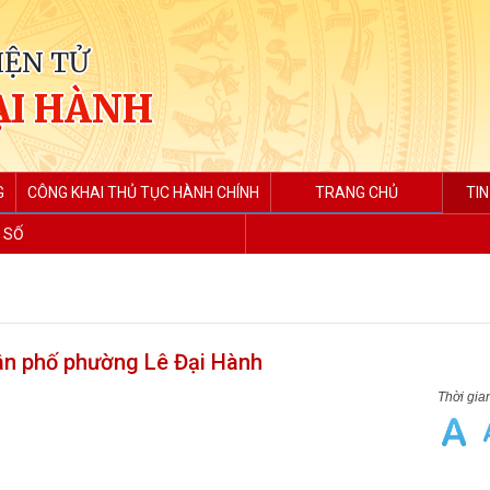
IỆN TỬ
ẠI HÀNH
G
CÔNG KHAI THỦ TỤC HÀNH CHÍNH
TRANG CHỦ
TIN
 SỐ
dân phố phường Lê Đại Hành