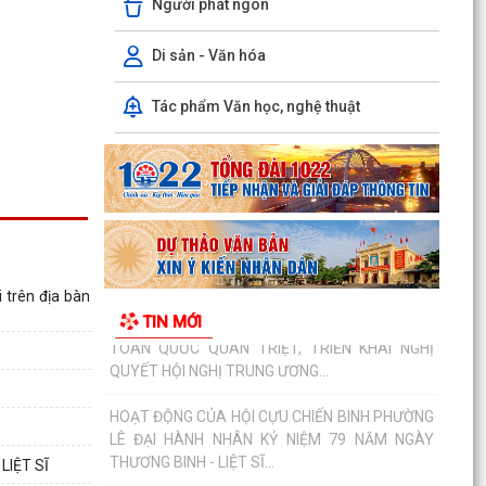
Người phát ngôn
ĐẨY MẠNH THANH TOÁN KHÔNG DÙNG TIỀN
MẶT – THÚC ĐẨY CHUYỂN ĐỔI SỐ TRONG ĐỜI
SỐNG XÃ HỘI
Di sản - Văn hóa
V/v triển khai hoạt động hưởng ứng “Ngày thế
Tác phẩm Văn học, nghệ thuật
giới phòng, chống mua bán người” và “Ngày
toàn dân...
Kế hoạch triển khai cài đặt, sử dụng ứng dựng
eTax mobile phục vụ nộp thuế sử dụng đất phi
nông...
PHƯỜNG LÊ ĐẠI HÀNH THAM DỰ HỘI NGHỊ
i trên địa bàn
TOÀN QUỐC QUÁN TRIỆT, TRIỂN KHAI NGHỊ
TIN MỚI
QUYẾT HỘI NGHỊ TRUNG ƯƠNG...
HOẠT ĐỘNG CỦA HỘI CỰU CHIẾN BINH PHƯỜNG
LÊ ĐẠI HÀNH NHÂN KỶ NIỆM 79 NĂM NGÀY
THƯƠNG BINH - LIỆT SĨ...
ỦY BAN MTTQ VIỆT NAM PHƯỜNG LÊ ĐẠI HÀNH
LIỆT SĨ
PHỐI HỢP VỚI NGÂN HÀNG CHÍNH SÁCH XÃ HỘI