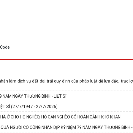
ận làm dịch vụ đất đai trái quy định của pháp luật để lừa đảo, trục lợ
9 NĂM NGÀY THƯƠNG BINH - LIỆT SĨ
T SĨ (27/7/1947 - 27/7/2026).
NHÀ Ở CHO HỘ NGHÈO, HỘ CẬN NGHÈO CÓ HOÀN CẢNH KHÓ KHĂN
UÀ NGƯỜI CÓ CÔNG NHÂN DỊP KỶ NIỆM 79 NĂM NGÀY THƯƠNG BINH - 