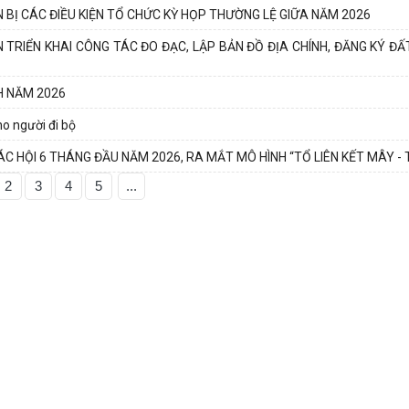
 BỊ CÁC ĐIỀU KIỆN TỔ CHỨC KỲ HỌP THƯỜNG LỆ GIỮA NĂM 2026
TRIỂN KHAI CÔNG TÁC ĐO ĐẠC, LẬP BẢN ĐỒ ĐỊA CHÍNH, ĐĂNG KÝ ĐẤ
H NĂM 2026
ho người đi bộ
ÁC HỘI 6 THÁNG ĐẦU NĂM 2026, RA MẮT MÔ HÌNH “TỔ LIÊN KẾT MÂY - 
2
3
4
5
...