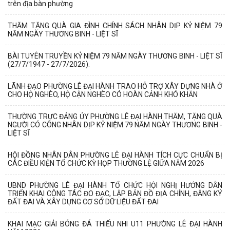
trên địa bàn phường
THĂM TẶNG QUÀ GIA ĐÌNH CHÍNH SÁCH NHÂN DỊP KỶ NIỆM 79
NĂM NGÀY THƯƠNG BINH - LIỆT SĨ
BÀI TUYÊN TRUYỀN KỶ NIỆM 79 NĂM NGÀY THƯƠNG BINH - LIỆT SĨ
(27/7/1947 - 27/7/2026).
LÃNH ĐẠO PHƯỜNG LÊ ĐẠI HÀNH TRAO HỖ TRỢ XÂY DỰNG NHÀ Ở
CHO HỘ NGHÈO, HỘ CẬN NGHÈO CÓ HOÀN CẢNH KHÓ KHĂN
THƯỜNG TRỰC ĐẢNG ỦY PHƯỜNG LÊ ĐẠI HÀNH THĂM, TẶNG QUÀ
NGƯỜI CÓ CÔNG NHÂN DỊP KỶ NIỆM 79 NĂM NGÀY THƯƠNG BINH -
LIỆT SĨ
HỘI ĐỒNG NHÂN DÂN PHƯỜNG LÊ ĐẠI HÀNH TÍCH CỰC CHUẨN BỊ
CÁC ĐIỀU KIỆN TỔ CHỨC KỲ HỌP THƯỜNG LỆ GIỮA NĂM 2026
UBND PHƯỜNG LÊ ĐẠI HÀNH TỔ CHỨC HỘI NGHỊ HƯỚNG DẪN
TRIỂN KHAI CÔNG TÁC ĐO ĐẠC, LẬP BẢN ĐỒ ĐỊA CHÍNH, ĐĂNG KÝ
ĐẤT ĐAI VÀ XÂY DỰNG CƠ SỞ DỮ LIỆU ĐẤT ĐAI
KHAI MẠC GIẢI BÓNG ĐÁ THIẾU NHI U11 PHƯỜNG LÊ ĐẠI HÀNH