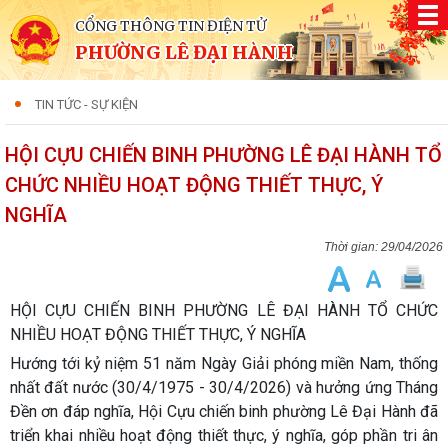
CỔNG THÔNG TIN ĐIỆN TỬ
PHƯỜNG LÊ ĐẠI HÀNH
TIN TỨC - SỰ KIỆN
HỘI CỰU CHIẾN BINH PHƯỜNG LÊ ĐẠI HÀNH TỔ
CHỨC NHIỀU HOẠT ĐỘNG THIẾT THỰC, Ý
NGHĨA
29/04/2026
HỘI CỰU CHIẾN BINH PHƯỜNG LÊ ĐẠI HÀNH TỔ CHỨC
NHIỀU HOẠT ĐỘNG THIẾT THỰC, Ý NGHĨA
Hướng tới kỷ niệm 51 năm Ngày Giải phóng miền Nam, thống
nhất đất nước (30/4/1975 - 30/4/2026) và hưởng ứng Tháng
Đền ơn đáp nghĩa, Hội Cựu chiến binh phường Lê Đại Hành đã
triển khai nhiều hoạt động thiết thực, ý nghĩa, góp phần tri ân