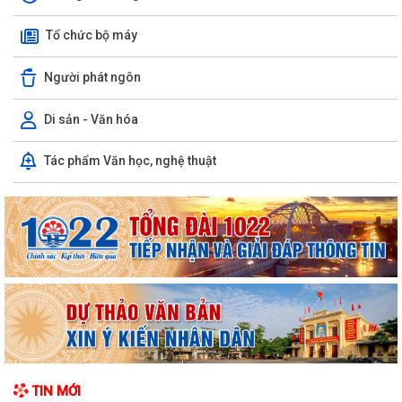
Tổ chức bộ máy
Người phát ngôn
Di sản - Văn hóa
V/v triển khai, thực hiện Dự án bồi thường, hỗ trợ, giải phóng mặt bằng
Tác phẩm Văn học, nghệ thuật
phục vụ Dự án tuyến đường...
THÔNG BÁO THU HỒI ĐẤT ĐỂ THỰC HIỆN DỰ ÁN BỒI THƯỜNG, HỖ
TRỢ, GIẢI PHÓNG MẶT BẰNG, PHỤC VỤ DỰ ÁN...
PHƯỜNG LÊ ĐẠI HÀNH TỔ CHỨC HỘI NGHỊ TRIỂN KHAI THÔNG TIN VỀ
CÔNG TÁC GIẢI PHÓNG MẶT BẰNG DỰ ÁN...
PHƯỜNG LÊ ĐẠI HÀNH TỔ CHỨC LỄ CẦU SIÊU TRI ÂN CÁC ANH HÙNG
LIỆT SĨ
INFOGRAPHIC TUYÊN TRUYỀN TỘI PHẠM MUA BÁN NGƯỜI HIỂU ĐÚNG
TIN MỚI
ĐỂ PHÒNG TRÁNH