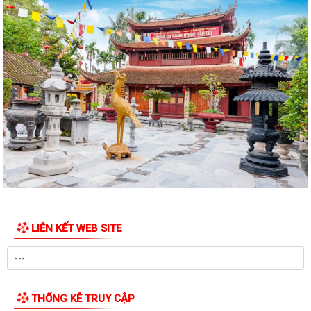
PHƯỜNG LÊ ĐẠI HÀNH THAM DỰ HỘI NGHỊ TOÀN QUỐC QUÁN TRIỆT,
TRIỂN KHAI NGHỊ QUYẾT HỘI NGHỊ TRUNG ƯƠNG...
HOẠT ĐỘNG CỦA HỘI CỰU CHIẾN BINH PHƯỜNG LÊ ĐẠI HÀNH NHÂN KỶ
NIỆM 79 NĂM NGÀY THƯƠNG BINH - LIỆT SĨ...
ỦY BAN MTTQ VIỆT NAM PHƯỜNG LÊ ĐẠI HÀNH PHỐI HỢP VỚI NGÂN
HÀNG CHÍNH SÁCH XÃ HỘI CHÍ LINH THĂM,...
THÔNG BÁO Kết quả kỳ họp thứ Năm (Kỳ họp thường lệ giữa năm
2026) Hội đồng nhân dân phường khóa...
THÔNG BÁO LỄ DÂNG HƯƠNG THẮP NẾN TRI ÂN CÁC ANH HÙNG LIỆT
SĨ
LIÊN KẾT WEB SITE
CHIẾN DỊCH 500 NGÀY ĐÊM ĐẨY MẠNH THỰC HIỆN, TÌM KIẾM, QUY
TẬP, XÁC ĐỊNH DANH TÍNH HÀI CỐT LIỆT SĨ
NGHỊ QUYẾT Quy định nội dung chi, mức chi kinh phí bảo đảm cho
công tác xây dựng văn bản quy...
THỐNG KÊ TRUY CẬP