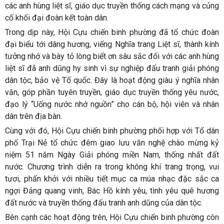
các anh hùng liệt sĩ, giáo dục truyền thống cách mạng và củng
cố khối đại đoàn kết toàn dân.
Trong dịp này, Hội Cựu chiến binh phường đã tổ chức đoàn
đại biểu tới dâng hương, viếng Nghĩa trang Liệt sĩ, thành kính
tưởng nhớ và bày tỏ lòng biết ơn sâu sắc đối với các anh hùng
liệt sĩ đã anh dũng hy sinh vì sự nghiệp đấu tranh giải phóng
dân tộc, bảo vệ Tổ quốc. Đây là hoạt động giàu ý nghĩa nhân
văn, góp phần tuyên truyền, giáo dục truyền thống yêu nước,
đạo lý “Uống nước nhớ nguồn” cho cán bộ, hội viên và nhân
dân trên địa bàn.
Cùng với đó, Hội Cựu chiến binh phường phối hợp với Tổ dân
phố Trại Nẻ tổ chức đêm giao lưu văn nghệ chào mừng kỷ
niệm 51 năm Ngày Giải phóng miền Nam, thống nhất đất
nước. Chương trình diễn ra trong không khí trang trọng, vui
tươi, phấn khởi với nhiều tiết mục ca múa nhạc đặc sắc ca
ngợi Đảng quang vinh, Bác Hồ kính yêu, tình yêu quê hương
đất nước và truyền thống đấu tranh anh dũng của dân tộc.
Bên cạnh các hoạt động trên, Hội Cựu chiến binh phường còn