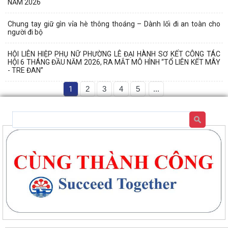
NĂM 2026
Chung tay giữ gìn vỉa hè thông thoáng – Dành lối đi an toàn cho
người đi bộ
HỘI LIÊN HIỆP PHỤ NỮ PHƯỜNG LÊ ĐẠI HÀNH SƠ KẾT CÔNG TÁC
HỘI 6 THÁNG ĐẦU NĂM 2026, RA MẮT MÔ HÌNH “TỔ LIÊN KẾT MÂY
- TRE ĐAN”
1
2
3
4
5
...