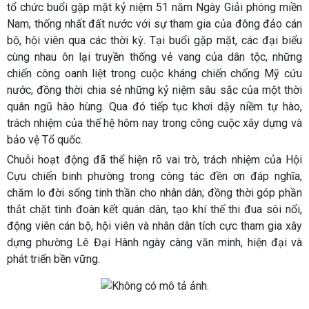
tổ chức buổi gặp mặt kỷ niệm 51 năm Ngày Giải phóng miền
Nam, thống nhất đất nước với sự tham gia của đông đảo cán
bộ, hội viên qua các thời kỳ. Tại buổi gặp mặt, các đại biểu
cùng nhau ôn lại truyền thống vẻ vang của dân tộc, những
chiến công oanh liệt trong cuộc kháng chiến chống Mỹ cứu
nước, đồng thời chia sẻ những kỷ niệm sâu sắc của một thời
quân ngũ hào hùng. Qua đó tiếp tục khơi dậy niềm tự hào,
trách nhiệm của thế hệ hôm nay trong công cuộc xây dựng và
bảo vệ Tổ quốc.
Chuỗi hoạt động đã thể hiện rõ vai trò, trách nhiệm của Hội
Cựu chiến binh phường trong công tác đền ơn đáp nghĩa,
chăm lo đời sống tinh thần cho nhân dân; đồng thời góp phần
thắt chặt tình đoàn kết quân dân, tạo khí thế thi đua sôi nổi,
động viên cán bộ, hội viên và nhân dân tích cực tham gia xây
dựng phường Lê Đại Hành ngày càng văn minh, hiện đại và
phát triển bền vững.