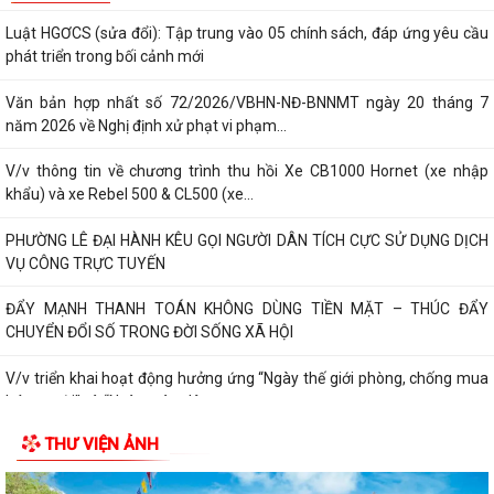
Luật HGƠCS (sửa đổi): Tập trung vào 05 chính sách, đáp ứng yêu cầu
phát triển trong bối cảnh mới
Văn bản hợp nhất số 72/2026/VBHN-NĐ-BNNMT ngày 20 tháng 7
năm 2026 về Nghị định xử phạt vi phạm...
V/v thông tin về chương trình thu hồi Xe CB1000 Hornet (xe nhập
khẩu) và xe Rebel 500 & CL500 (xe...
PHƯỜNG LÊ ĐẠI HÀNH KÊU GỌI NGƯỜI DÂN TÍCH CỰC SỬ DỤNG DỊCH
VỤ CÔNG TRỰC TUYẾN
ĐẨY MẠNH THANH TOÁN KHÔNG DÙNG TIỀN MẶT – THÚC ĐẨY
CHUYỂN ĐỔI SỐ TRONG ĐỜI SỐNG XÃ HỘI
V/v triển khai hoạt động hưởng ứng “Ngày thế giới phòng, chống mua
bán người” và “Ngày toàn dân...
THƯ VIỆN ẢNH
Kế hoạch triển khai cài đặt, sử dụng ứng dựng eTax mobile phục vụ
nộp thuế sử dụng đất phi nông...