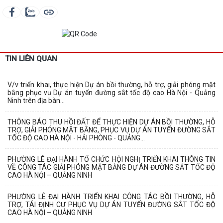
TIN LIÊN QUAN
V/v triển khai, thực hiện Dự án bồi thường, hỗ trợ, giải phóng mặt
bằng phục vụ Dự án tuyến đường sắt tốc độ cao Hà Nội - Quảng
Ninh trên địa bàn...
THÔNG BÁO THU HỒI ĐẤT ĐỂ THỰC HIỆN DỰ ÁN BỒI THƯỜNG, HỖ
TRỢ, GIẢI PHÓNG MẶT BẰNG, PHỤC VỤ DỰ ÁN TUYẾN ĐƯỜNG SẮT
TỐC ĐỘ CAO HÀ NỘI - HẢI PHÒNG - QUẢNG...
PHƯỜNG LÊ ĐẠI HÀNH TỔ CHỨC HỘI NGHỊ TRIỂN KHAI THÔNG TIN
VỀ CÔNG TÁC GIẢI PHÓNG MẶT BẰNG DỰ ÁN ĐƯỜNG SẮT TỐC ĐỘ
CAO HÀ NỘI – QUẢNG NINH
PHƯỜNG LÊ ĐẠI HÀNH TRIỂN KHAI CÔNG TÁC BỒI THƯỜNG, HỖ
TRỢ, TÁI ĐỊNH CƯ PHỤC VỤ DỰ ÁN TUYẾN ĐƯỜNG SẮT TỐC ĐỘ
CAO HÀ NỘI – QUẢNG NINH