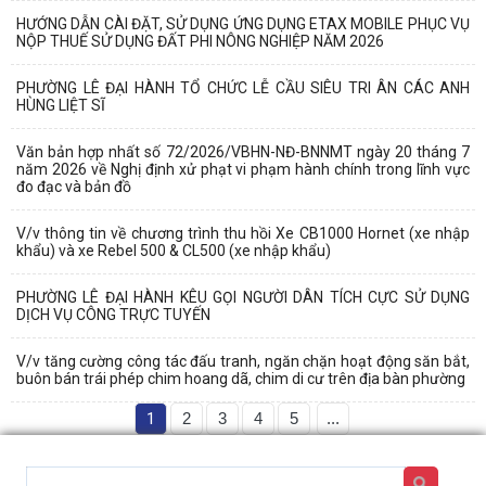
HƯỚNG DẪN CÀI ĐẶT, SỬ DỤNG ỨNG DỤNG ETAX MOBILE PHỤC VỤ
NỘP THUẾ SỬ DỤNG ĐẤT PHI NÔNG NGHIỆP NĂM 2026
PHƯỜNG LÊ ĐẠI HÀNH TỔ CHỨC LỄ CẦU SIÊU TRI ÂN CÁC ANH
HÙNG LIỆT SĨ
Văn bản hợp nhất số 72/2026/VBHN-NĐ-BNNMT ngày 20 tháng 7
năm 2026 về Nghị định xử phạt vi phạm hành chính trong lĩnh vực
đo đạc và bản đồ
V/v thông tin về chương trình thu hồi Xe CB1000 Hornet (xe nhập
khẩu) và xe Rebel 500 & CL500 (xe nhập khẩu)
PHƯỜNG LÊ ĐẠI HÀNH KÊU GỌI NGƯỜI DÂN TÍCH CỰC SỬ DỤNG
DỊCH VỤ CÔNG TRỰC TUYẾN
V/v tăng cường công tác đấu tranh, ngăn chặn hoạt động săn bắt,
buôn bán trái phép chim hoang dã, chim di cư trên địa bàn phường
1
2
3
4
5
...