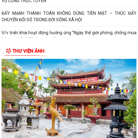
VỤ CÔNG TRỰC TUYẾN
ĐẨY MẠNH THANH TOÁN KHÔNG DÙNG TIỀN MẶT – THÚC ĐẨY
CHUYỂN ĐỔI SỐ TRONG ĐỜI SỐNG XÃ HỘI
V/v triển khai hoạt động hưởng ứng “Ngày thế giới phòng, chống mua
bán người” và “Ngày toàn dân...
THƯ VIỆN ẢNH
Kế hoạch triển khai cài đặt, sử dụng ứng dựng eTax mobile phục vụ
nộp thuế sử dụng đất phi nông...
PHƯỜNG LÊ ĐẠI HÀNH THAM DỰ HỘI NGHỊ TOÀN QUỐC QUÁN TRIỆT,
TRIỂN KHAI NGHỊ QUYẾT HỘI NGHỊ TRUNG ƯƠNG...
HOẠT ĐỘNG CỦA HỘI CỰU CHIẾN BINH PHƯỜNG LÊ ĐẠI HÀNH NHÂN KỶ
NIỆM 79 NĂM NGÀY THƯƠNG BINH - LIỆT SĨ...
ỦY BAN MTTQ VIỆT NAM PHƯỜNG LÊ ĐẠI HÀNH PHỐI HỢP VỚI NGÂN
HÀNG CHÍNH SÁCH XÃ HỘI CHÍ LINH THĂM,...
THÔNG BÁO Kết quả kỳ họp thứ Năm (Kỳ họp thường lệ giữa năm
2026) Hội đồng nhân dân phường khóa...