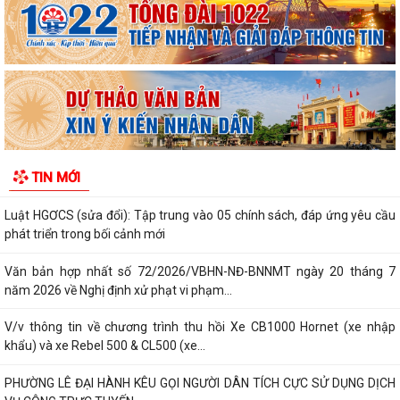
TRỢ, GIẢI PHÓNG MẶT BẰNG, PHỤC VỤ DỰ ÁN...
PHƯỜNG LÊ ĐẠI HÀNH TỔ CHỨC HỘI NGHỊ TRIỂN KHAI THÔNG TIN VỀ
CÔNG TÁC GIẢI PHÓNG MẶT BẰNG DỰ ÁN...
PHƯỜNG LÊ ĐẠI HÀNH TỔ CHỨC LỄ CẦU SIÊU TRI ÂN CÁC ANH HÙNG
LIỆT SĨ
INFOGRAPHIC TUYÊN TRUYỀN TỘI PHẠM MUA BÁN NGƯỜI HIỂU ĐÚNG
TIN MỚI
ĐỂ PHÒNG TRÁNH
Luật HGƠCS (sửa đổi): Tập trung vào 05 chính sách, đáp ứng yêu cầu
phát triển trong bối cảnh mới
Văn bản hợp nhất số 72/2026/VBHN-NĐ-BNNMT ngày 20 tháng 7
năm 2026 về Nghị định xử phạt vi phạm...
V/v thông tin về chương trình thu hồi Xe CB1000 Hornet (xe nhập
khẩu) và xe Rebel 500 & CL500 (xe...
PHƯỜNG LÊ ĐẠI HÀNH KÊU GỌI NGƯỜI DÂN TÍCH CỰC SỬ DỤNG DỊCH