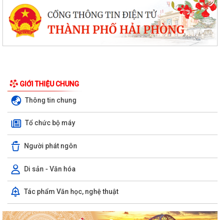
GIỚI THIỆU CHUNG
Thông tin chung
Tổ chức bộ máy
Người phát ngôn
Di sản - Văn hóa
V/v triển khai, thực hiện Dự án bồi thường, hỗ trợ, giải phóng mặt bằng
Tác phẩm Văn học, nghệ thuật
phục vụ Dự án tuyến đường...
THÔNG BÁO THU HỒI ĐẤT ĐỂ THỰC HIỆN DỰ ÁN BỒI THƯỜNG, HỖ