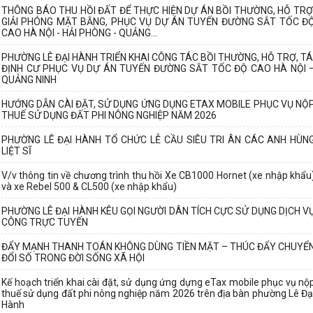
THÔNG BÁO THU HỒI ĐẤT ĐỂ THỰC HIỆN DỰ ÁN BỒI THƯỜNG, HỖ TRỢ
GIẢI PHÓNG MẶT BẰNG, PHỤC VỤ DỰ ÁN TUYẾN ĐƯỜNG SẮT TỐC Đ
CAO HÀ NỘI - HẢI PHÒNG - QUẢNG...
PHƯỜNG LÊ ĐẠI HÀNH TRIỂN KHAI CÔNG TÁC BỒI THƯỜNG, HỖ TRỢ, TÁ
ĐỊNH CƯ PHỤC VỤ DỰ ÁN TUYẾN ĐƯỜNG SẮT TỐC ĐỘ CAO HÀ NỘI 
QUẢNG NINH
HƯỚNG DẪN CÀI ĐẶT, SỬ DỤNG ỨNG DỤNG ETAX MOBILE PHỤC VỤ NỘ
THUẾ SỬ DỤNG ĐẤT PHI NÔNG NGHIỆP NĂM 2026
PHƯỜNG LÊ ĐẠI HÀNH TỔ CHỨC LỄ CẦU SIÊU TRI ÂN CÁC ANH HÙN
LIỆT SĨ
V/v thông tin về chương trình thu hồi Xe CB1000 Hornet (xe nhập khẩu
và xe Rebel 500 & CL500 (xe nhập khẩu)
PHƯỜNG LÊ ĐẠI HÀNH KÊU GỌI NGƯỜI DÂN TÍCH CỰC SỬ DỤNG DỊCH V
CÔNG TRỰC TUYẾN
ĐẨY MẠNH THANH TOÁN KHÔNG DÙNG TIỀN MẶT – THÚC ĐẨY CHUYỂ
ĐỔI SỐ TRONG ĐỜI SỐNG XÃ HỘI
Kế hoạch triển khai cài đặt, sử dụng ứng dựng eTax mobile phục vụ nộ
thuế sử dụng đất phi nông nghiệp năm 2026 trên địa bàn phường Lê Đạ
Hành