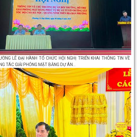
ƯỜNG LÊ ĐẠI HÀNH TỔ CHỨC HỘI NGHỊ TRIỂN KHAI THÔNG TIN VỀ
NG TÁC GIẢI PHÓNG MẶT BẰNG DỰ ÁN...