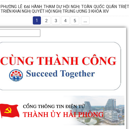
PHƯỜNG LÊ ĐẠI HÀNH THAM DỰ HỘI NGHỊ TOÀN QUỐC QUÁN TRIỆT
TRIỂN KHAI NGHỊ QUYẾT HỘI NGHỊ TRUNG ƯƠNG 3 KHÓA XIV
1
2
3
4
5
...