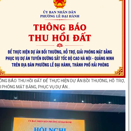
 triển khai, thực hiện Dự án bồi thường, hỗ trợ, giải phóng mặt bằng
c vụ Dự án tuyến đường...
ÔNG BÁO THU HỒI ĐẤT ĐỂ THỰC HIỆN DỰ ÁN BỒI THƯỜNG, HỖ TRỢ,
ẢI PHÓNG MẶT BẰNG, PHỤC VỤ DỰ ÁN...