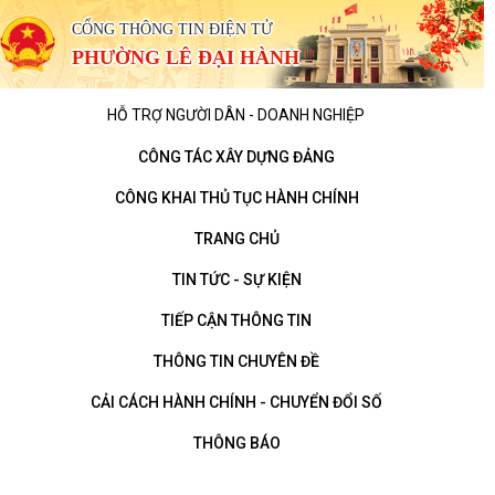
CỔNG THÔNG TIN ĐIỆN TỬ
PHƯỜNG LÊ ĐẠI HÀNH
HỖ TRỢ NGƯỜI DÂN - DOANH NGHIỆP
CÔNG TÁC XÂY DỰNG ĐẢNG
CÔNG KHAI THỦ TỤC HÀNH CHÍNH
TRANG CHỦ
TIN TỨC - SỰ KIỆN
TIẾP CẬN THÔNG TIN
THÔNG TIN CHUYÊN ĐỀ
CẢI CÁCH HÀNH CHÍNH - CHUYỂN ĐỔI SỐ
THÔNG BÁO