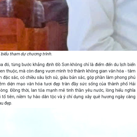
 biểu tham dự chương trình.
a đó, từng bước khẳng định Đồ Sơn không chỉ là điểm đến du lịch biển
en thuộc, mà còn đang vươn mình trở thành không gian văn hóa - tâm
nh đặc sắc, có chiều sâu lịch sử, giàu bản sắc, góp phần làm phong phú
êm diện mạo văn hóa tươi đẹp tràn đầy sức sống của thành phố Hải
òng. Đồng thời, lan tỏa mạnh mẽ tinh thần yêu nước, lòng hiếu nghĩa
i tổ tiên, niềm tự hào dân tộc và ý chí dựng xây quê hương ngày càng
àu đẹp.