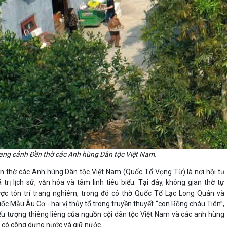
ng cảnh Đền thờ các Anh hùng Dân tộc Việt Nam.
n thờ các Anh hùng Dân tộc Việt Nam (Quốc Tổ Vọng Từ) là nơi hội tụ
á trị lịch sử, văn hóa và tâm linh tiêu biểu. Tại đây, không gian thờ tự
ợc tôn trí trang nghiêm, trong đó có thờ Quốc Tổ Lạc Long Quân và
ốc Mẫu Âu Cơ - hai vị thủy tổ trong truyền thuyết “con Rồng cháu Tiên”,
ểu tượng thiêng liêng của nguồn cội dân tộc Việt Nam và các anh hùng
 có công dựng nước và giữ nước.