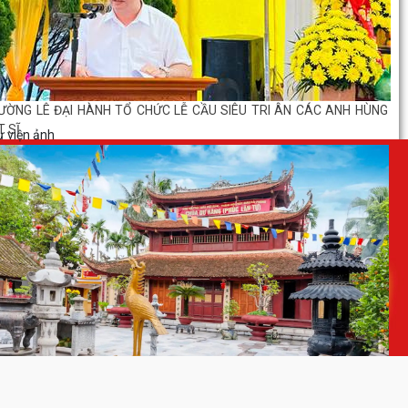
ƯỜNG LÊ ĐẠI HÀNH TỔ CHỨC LỄ CẦU SIÊU TRI ÂN CÁC ANH HÙNG
T SĨ
 viện ảnh