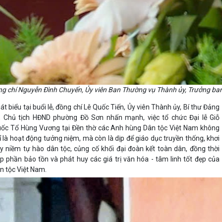
g chí Nguyễn Đình Chuyến, Ủy viên Ban Thường vụ Thành ủy, Trưởng ban 
át biểu tại buổi lễ, đồng chí Lê Quốc Tiến, Ủy viên Thành ủy, Bí thư Đảng
, Chủ tịch HĐND phường Đồ Sơn nhấn mạnh, việc tổ chức Đại lễ Giỗ
ốc Tổ Hùng Vương tại Đền thờ các Anh hùng Dân tộc Việt Nam không
ỉ là hoạt động tưởng niệm, mà còn là dịp để giáo dục truyền thống, khơi
y niềm tự hào dân tộc, củng cố khối đại đoàn kết toàn dân, đồng thời
p phần bảo tồn và phát huy các giá trị văn hóa - tâm linh tốt đẹp của
n tộc Việt Nam.