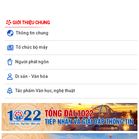
GIỚI THIỆU CHUNG
Thông tin chung
Tổ chức bộ máy
Người phát ngôn
PHƯỜNG LÊ ĐẠI HÀNH TỔ CHỨC LỄ CẦU SIÊU TRI ÂN CÁC ANH HÙNG
LIỆT SĨ
Di sản - Văn hóa
INFOGRAPHIC TUYÊN TRUYỀN TỘI PHẠM MUA BÁN NGƯỜI HIỂU ĐÚNG
ĐỂ PHÒNG TRÁNH
Tác phẩm Văn học, nghệ thuật
Luật HGƠCS (sửa đổi): Tập trung vào 05 chính sách, đáp ứng yêu cầu
phát triển trong bối cảnh mới
Văn bản hợp nhất số 72/2026/VBHN-NĐ-BNNMT ngày 20 tháng 7
năm 2026 về Nghị định xử phạt vi phạm...