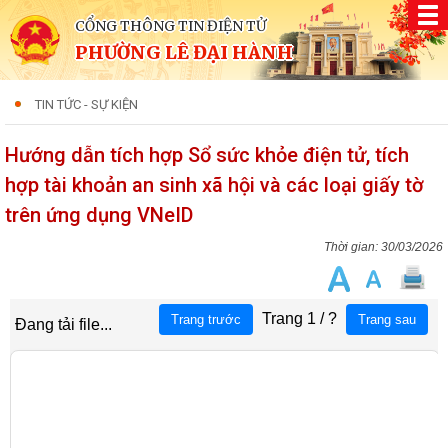
CỔNG THÔNG TIN ĐIỆN TỬ
PHƯỜNG LÊ ĐẠI HÀNH
TIN TỨC - SỰ KIỆN
Hướng dẫn tích hợp Sổ sức khỏe điện tử, tích
hợp tài khoản an sinh xã hội và các loại giấy tờ
trên ứng dụng VNeID
30/03/2026