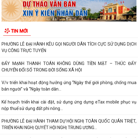
V/v thông tin về chương trình thu hồi Xe CB1000 Hornet (xe nhập
khẩu) và xe Rebel 500 & CL500 (xe...
PHƯỜNG LÊ ĐẠI HÀNH KÊU GỌI NGƯỜI DÂN TÍCH CỰC SỬ DỤNG DỊCH
VỤ CÔNG TRỰC TUYẾN
TIN MỚI
ĐẨY MẠNH THANH TOÁN KHÔNG DÙNG TIỀN MẶT – THÚC ĐẨY
CHUYỂN ĐỔI SỐ TRONG ĐỜI SỐNG XÃ HỘI
V/v triển khai hoạt động hưởng ứng “Ngày thế giới phòng, chống mua
bán người” và “Ngày toàn dân...
Kế hoạch triển khai cài đặt, sử dụng ứng dựng eTax mobile phục vụ
nộp thuế sử dụng đất phi nông...
PHƯỜNG LÊ ĐẠI HÀNH THAM DỰ HỘI NGHỊ TOÀN QUỐC QUÁN TRIỆT,
TRIỂN KHAI NGHỊ QUYẾT HỘI NGHỊ TRUNG ƯƠNG...
HOẠT ĐỘNG CỦA HỘI CỰU CHIẾN BINH PHƯỜNG LÊ ĐẠI HÀNH NHÂN KỶ
NIỆM 79 NĂM NGÀY THƯƠNG BINH - LIỆT SĨ...
ỦY BAN MTTQ VIỆT NAM PHƯỜNG LÊ ĐẠI HÀNH PHỐI HỢP VỚI NGÂN