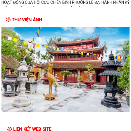
HÀNG CHÍNH SÁCH XÃ HỘI CHÍ LINH THĂM,...
THÔNG BÁO Kết quả kỳ họp thứ Năm (Kỳ họp thường lệ giữa năm
THƯ VIỆN ẢNH
2026) Hội đồng nhân dân phường khóa...
THÔNG BÁO LỄ DÂNG HƯƠNG THẮP NẾN TRI ÂN CÁC ANH HÙNG LIỆT
SĨ
CHIẾN DỊCH 500 NGÀY ĐÊM ĐẨY MẠNH THỰC HIỆN, TÌM KIẾM, QUY
TẬP, XÁC ĐỊNH DANH TÍNH HÀI CỐT LIỆT SĨ
NGHỊ QUYẾT Quy định nội dung chi, mức chi kinh phí bảo đảm cho
công tác xây dựng văn bản quy...
10 Nghị quyết trụ cột trong kỷ nguyên vươn mình của dân tộc
Chỉ thị số 07-CT/TW đẩy mạnh học tập, thực hành tư tưởng, đạo đức,
phương pháp, phong cách Hồ Chí...
Hướng dẫn Quản lý và sử dụng thẻ Đảng viên
LIÊN KẾT WEB SITE