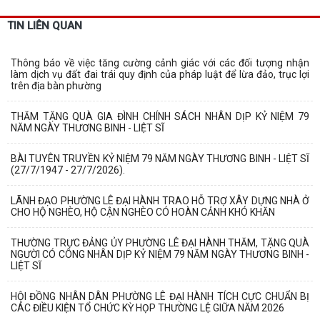
TIN LIÊN QUAN
Thông báo về việc tăng cường cảnh giác với các đối tượng nhận
làm dịch vụ đất đai trái quy định của pháp luật để lừa đảo, trục lợi
trên địa bàn phường
THĂM TẶNG QUÀ GIA ĐÌNH CHÍNH SÁCH NHÂN DỊP KỶ NIỆM 79
NĂM NGÀY THƯƠNG BINH - LIỆT SĨ
BÀI TUYÊN TRUYỀN KỶ NIỆM 79 NĂM NGÀY THƯƠNG BINH - LIỆT SĨ
(27/7/1947 - 27/7/2026).
LÃNH ĐẠO PHƯỜNG LÊ ĐẠI HÀNH TRAO HỖ TRỢ XÂY DỰNG NHÀ Ở
CHO HỘ NGHÈO, HỘ CẬN NGHÈO CÓ HOÀN CẢNH KHÓ KHĂN
THƯỜNG TRỰC ĐẢNG ỦY PHƯỜNG LÊ ĐẠI HÀNH THĂM, TẶNG QUÀ
NGƯỜI CÓ CÔNG NHÂN DỊP KỶ NIỆM 79 NĂM NGÀY THƯƠNG BINH -
LIỆT SĨ
HỘI ĐỒNG NHÂN DÂN PHƯỜNG LÊ ĐẠI HÀNH TÍCH CỰC CHUẨN BỊ
CÁC ĐIỀU KIỆN TỔ CHỨC KỲ HỌP THƯỜNG LỆ GIỮA NĂM 2026