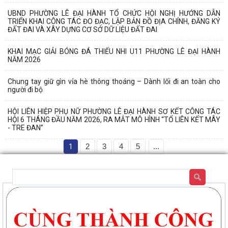
UBND PHƯỜNG LÊ ĐẠI HÀNH TỔ CHỨC HỘI NGHỊ HƯỚNG DẪN
TRIỂN KHAI CÔNG TÁC ĐO ĐẠC, LẬP BẢN ĐỒ ĐỊA CHÍNH, ĐĂNG KÝ
ĐẤT ĐAI VÀ XÂY DỰNG CƠ SỞ DỮ LIỆU ĐẤT ĐAI
KHAI MẠC GIẢI BÓNG ĐÁ THIẾU NHI U11 PHƯỜNG LÊ ĐẠI HÀNH
NĂM 2026
Chung tay giữ gìn vỉa hè thông thoáng – Dành lối đi an toàn cho
người đi bộ
HỘI LIÊN HIỆP PHỤ NỮ PHƯỜNG LÊ ĐẠI HÀNH SƠ KẾT CÔNG TÁC
HỘI 6 THÁNG ĐẦU NĂM 2026, RA MẮT MÔ HÌNH “TỔ LIÊN KẾT MÂY
- TRE ĐAN”
1
2
3
4
5
...