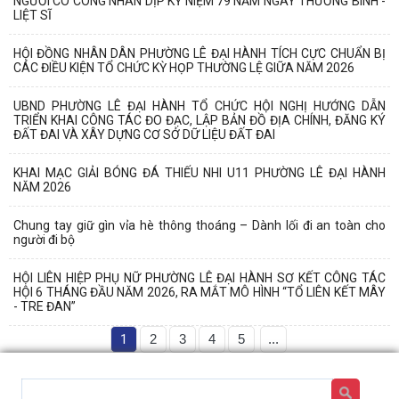
NGƯỜI CÓ CÔNG NHÂN DỊP KỶ NIỆM 79 NĂM NGÀY THƯƠNG BINH -
LIỆT SĨ
HỘI ĐỒNG NHÂN DÂN PHƯỜNG LÊ ĐẠI HÀNH TÍCH CỰC CHUẨN BỊ
CÁC ĐIỀU KIỆN TỔ CHỨC KỲ HỌP THƯỜNG LỆ GIỮA NĂM 2026
UBND PHƯỜNG LÊ ĐẠI HÀNH TỔ CHỨC HỘI NGHỊ HƯỚNG DẪN
TRIỂN KHAI CÔNG TÁC ĐO ĐẠC, LẬP BẢN ĐỒ ĐỊA CHÍNH, ĐĂNG KÝ
ĐẤT ĐAI VÀ XÂY DỰNG CƠ SỞ DỮ LIỆU ĐẤT ĐAI
KHAI MẠC GIẢI BÓNG ĐÁ THIẾU NHI U11 PHƯỜNG LÊ ĐẠI HÀNH
NĂM 2026
Chung tay giữ gìn vỉa hè thông thoáng – Dành lối đi an toàn cho
người đi bộ
HỘI LIÊN HIỆP PHỤ NỮ PHƯỜNG LÊ ĐẠI HÀNH SƠ KẾT CÔNG TÁC
HỘI 6 THÁNG ĐẦU NĂM 2026, RA MẮT MÔ HÌNH “TỔ LIÊN KẾT MÂY
- TRE ĐAN”
1
2
3
4
5
...