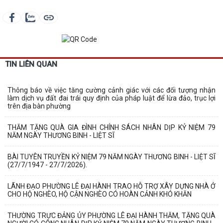
TIN LIÊN QUAN
Thông báo về việc tăng cường cảnh giác với các đối tượng nhận
làm dịch vụ đất đai trái quy định của pháp luật để lừa đảo, trục lợi
trên địa bàn phường
THĂM TẶNG QUÀ GIA ĐÌNH CHÍNH SÁCH NHÂN DỊP KỶ NIỆM 79
NĂM NGÀY THƯƠNG BINH - LIỆT SĨ
BÀI TUYÊN TRUYỀN KỶ NIỆM 79 NĂM NGÀY THƯƠNG BINH - LIỆT SĨ
(27/7/1947 - 27/7/2026).
LÃNH ĐẠO PHƯỜNG LÊ ĐẠI HÀNH TRAO HỖ TRỢ XÂY DỰNG NHÀ Ở
CHO HỘ NGHÈO, HỘ CẬN NGHÈO CÓ HOÀN CẢNH KHÓ KHĂN
THƯỜNG TRỰC ĐẢNG ỦY PHƯỜNG LÊ ĐẠI HÀNH THĂM, TẶNG QUÀ