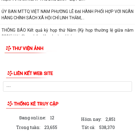
ỦY BAN MTTQ VIỆT NAM PHƯỜNG LÊ ĐẠI HÀNH PHỐI HỢP VỚI NGÂN
HÀNG CHÍNH SÁCH XÃ HỘI CHÍ LINH THĂM,...
THÔNG BÁO Kết quả kỳ họp thứ Năm (Kỳ họp thường lệ giữa năm
2026) Hội đồng nhân dân phường khóa...
THƯ VIỆN ẢNH
THÔNG BÁO LỄ DÂNG HƯƠNG THẮP NẾN TRI ÂN CÁC ANH HÙNG LIỆT
SĨ
CHIẾN DỊCH 500 NGÀY ĐÊM ĐẨY MẠNH THỰC HIỆN, TÌM KIẾM, QUY
TẬP, XÁC ĐỊNH DANH TÍNH HÀI CỐT LIỆT SĨ
NGHỊ QUYẾT Quy định nội dung chi, mức chi kinh phí bảo đảm cho
công tác xây dựng văn bản quy...
10 Nghị quyết trụ cột trong kỷ nguyên vươn mình của dân tộc
Chỉ thị số 07-CT/TW đẩy mạnh học tập, thực hành tư tưởng, đạo đức,
phương pháp, phong cách Hồ Chí...