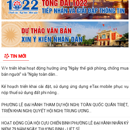
năm 2026 về Nghị định xử phạt vi phạm...
V/v thông tin về chương trình thu hồi Xe CB1000 Hornet (xe nhập
khẩu) và xe Rebel 500 & CL500 (xe...
PHƯỜNG LÊ ĐẠI HÀNH KÊU GỌI NGƯỜI DÂN TÍCH CỰC SỬ DỤNG DỊCH
VỤ CÔNG TRỰC TUYẾN
ĐẨY MẠNH THANH TOÁN KHÔNG DÙNG TIỀN MẶT – THÚC ĐẨY
TIN MỚI
CHUYỂN ĐỔI SỐ TRONG ĐỜI SỐNG XÃ HỘI
V/v triển khai hoạt động hưởng ứng “Ngày thế giới phòng, chống mua
bán người” và “Ngày toàn dân...
Kế hoạch triển khai cài đặt, sử dụng ứng dựng eTax mobile phục vụ
nộp thuế sử dụng đất phi nông...
PHƯỜNG LÊ ĐẠI HÀNH THAM DỰ HỘI NGHỊ TOÀN QUỐC QUÁN TRIỆT,
TRIỂN KHAI NGHỊ QUYẾT HỘI NGHỊ TRUNG ƯƠNG...
HOẠT ĐỘNG CỦA HỘI CỰU CHIẾN BINH PHƯỜNG LÊ ĐẠI HÀNH NHÂN KỶ
NIỆM 79 NĂM NGÀY THƯƠNG BINH - LIỆT SĨ...