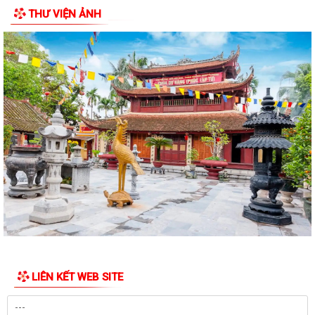
THƯ VIỆN ẢNH
THÔNG BÁO Kết quả kỳ họp thứ Năm (Kỳ họp thường lệ giữa năm
2026) Hội đồng nhân dân phường khóa...
THÔNG BÁO LỄ DÂNG HƯƠNG THẮP NẾN TRI ÂN CÁC ANH HÙNG LIỆT
SĨ
CHIẾN DỊCH 500 NGÀY ĐÊM ĐẨY MẠNH THỰC HIỆN, TÌM KIẾM, QUY
TẬP, XÁC ĐỊNH DANH TÍNH HÀI CỐT LIỆT SĨ
NGHỊ QUYẾT Quy định nội dung chi, mức chi kinh phí bảo đảm cho
công tác xây dựng văn bản quy...
10 Nghị quyết trụ cột trong kỷ nguyên vươn mình của dân tộc
Chỉ thị số 07-CT/TW đẩy mạnh học tập, thực hành tư tưởng, đạo đức,
phương pháp, phong cách Hồ Chí...
LIÊN KẾT WEB SITE
Hướng dẫn Quản lý và sử dụng thẻ Đảng viên
Thông báo về việc tăng cường cảnh giác với các đối tượng nhận làm