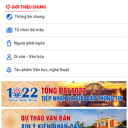
phục vụ Dự án tuyến đường...
GIỚI THIỆU CHUNG
Thông tin chung
THÔNG BÁO THU HỒI ĐẤT ĐỂ THỰC HIỆN DỰ ÁN BỒI THƯỜNG, HỖ
TRỢ, GIẢI PHÓNG MẶT BẰNG, PHỤC VỤ DỰ ÁN...
Tổ chức bộ máy
PHƯỜNG LÊ ĐẠI HÀNH TỔ CHỨC HỘI NGHỊ TRIỂN KHAI THÔNG TIN VỀ
CÔNG TÁC GIẢI PHÓNG MẶT BẰNG DỰ ÁN...
Người phát ngôn
PHƯỜNG LÊ ĐẠI HÀNH TỔ CHỨC LỄ CẦU SIÊU TRI ÂN CÁC ANH HÙNG
Di sản - Văn hóa
LIỆT SĨ
Tác phẩm Văn học, nghệ thuật
INFOGRAPHIC TUYÊN TRUYỀN TỘI PHẠM MUA BÁN NGƯỜI HIỂU ĐÚNG
ĐỂ PHÒNG TRÁNH
Luật HGƠCS (sửa đổi): Tập trung vào 05 chính sách, đáp ứng yêu cầu
phát triển trong bối cảnh mới
Văn bản hợp nhất số 72/2026/VBHN-NĐ-BNNMT ngày 20 tháng 7
năm 2026 về Nghị định xử phạt vi phạm...
V/v thông tin về chương trình thu hồi Xe CB1000 Hornet (xe nhập