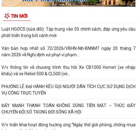
khẩu) và xe Rebel 500 & CL500 (xe...
PHƯỜNG LÊ ĐẠI HÀNH KÊU GỌI NGƯỜI DÂN TÍCH CỰC SỬ DỤNG DỊCH
TIN MỚI
VỤ CÔNG TRỰC TUYẾN
ĐẨY MẠNH THANH TOÁN KHÔNG DÙNG TIỀN MẶT – THÚC ĐẨY
CHUYỂN ĐỔI SỐ TRONG ĐỜI SỐNG XÃ HỘI
V/v triển khai hoạt động hưởng ứng “Ngày thế giới phòng, chống mua
bán người” và “Ngày toàn dân...
Kế hoạch triển khai cài đặt, sử dụng ứng dựng eTax mobile phục vụ
nộp thuế sử dụng đất phi nông...
PHƯỜNG LÊ ĐẠI HÀNH THAM DỰ HỘI NGHỊ TOÀN QUỐC QUÁN TRIỆT,
TRIỂN KHAI NGHỊ QUYẾT HỘI NGHỊ TRUNG ƯƠNG...
HOẠT ĐỘNG CỦA HỘI CỰU CHIẾN BINH PHƯỜNG LÊ ĐẠI HÀNH NHÂN KỶ
NIỆM 79 NĂM NGÀY THƯƠNG BINH - LIỆT SĨ...
ỦY BAN MTTQ VIỆT NAM PHƯỜNG LÊ ĐẠI HÀNH PHỐI HỢP VỚI NGÂN
HÀNG CHÍNH SÁCH XÃ HỘI CHÍ LINH THĂM,...