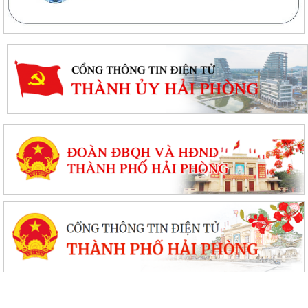
V/v triển khai, thực hiện Dự án bồi thường, hỗ trợ, giải phóng mặt bằng