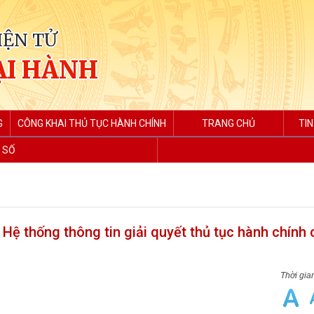
IỆN TỬ
ẠI HÀNH
G
CÔNG KHAI THỦ TỤC HÀNH CHÍNH
TRANG CHỦ
TIN
 SỐ
Hệ thống thông tin giải quyết thủ tục hành chính 