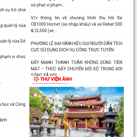
xử phạt vi phạm...
h vụ trò chơi
V/v thông tin về chương trình thu hồi Xe
CB1000 Hornet (xe nhập khẩu) và xe Rebel 500
g quản lý của
& CL500 (xe...
uản lý của Sở
PHƯỜNG LÊ ĐẠI HÀNH KÊU GỌI NGƯỜI DÂN TÍCH
CỰC SỬ DỤNG DỊCH VỤ CÔNG TRỰC TUYẾN
 phạm vi chức
ĐẨY MẠNH THANH TOÁN KHÔNG DÙNG TIỀN
MẶT – THÚC ĐẨY CHUYỂN ĐỔI SỐ TRONG ĐỜI
SỐNG XÃ HỘI
THƯ VIỆN ẢNH
ệ
V/v triển khai hoạt động hưởng ứng “Ngày thế
giới phòng, chống mua bán người” và “Ngày
toàn dân...
a học và Công
Kế hoạch triển khai cài đặt, sử dụng ứng dựng
Hành
eTax mobile phục vụ nộp thuế sử dụng đất phi
nông...