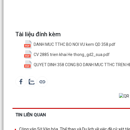
Tài liệu đính kèm
DANH MUC TTHC BO NOI VU kem QD 358.pdf
CV 2885 trien khai He thong_gd2_sua.pdf
QUYET DINH 358 CONG BO DANH MUC TTHC TREN H
TIN LIÊN QUAN
Công văn Sở Văn hóa, Thể thao và Du lịch về việc đề cử xét