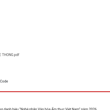
E THONG.pdf
 tặng danh hiệu "Nghệ nhân Văn hóa Ẩm thực Việt Nam" năm 2026