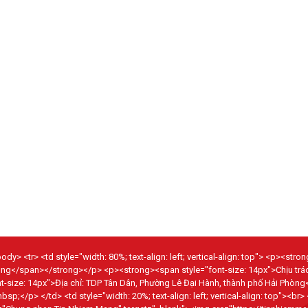
dy> <tr> <td style="width: 80%; text-align: left; vertical-align: top"> <p><str
hòng</span></strong></p> <p><strong><span style="font-size: 14px">Chịu tr
size: 14px">Địa chỉ: TDP Tân Dân, Phường Lê Đại Hành, thành phố Hải Phòng
p> </td> <td style="width: 20%; text-align: left; vertical-align: top"><br>