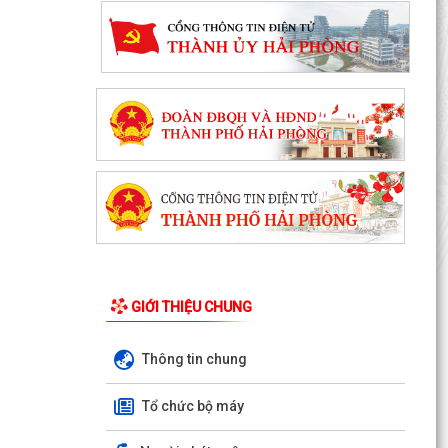
GIỚI THIỆU CHUNG
Thông tin chung
Tổ chức bộ máy
V/v triển khai, thực hiện Dự án bồi thường, hỗ
trợ, giải phóng mặt bằng phục vụ Dự án tuyến