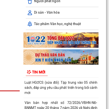
Người phát ngôn
đường...
THÔNG BÁO THU HỒI ĐẤT ĐỂ THỰC HIỆN DỰ ÁN
Di sản - Văn hóa
BỒI THƯỜNG, HỖ TRỢ, GIẢI PHÓNG MẶT BẰNG,
PHỤC VỤ DỰ ÁN...
Tác phẩm Văn học, nghệ thuật
PHƯỜNG LÊ ĐẠI HÀNH TỔ CHỨC HỘI NGHỊ
TRIỂN KHAI THÔNG TIN VỀ CÔNG TÁC GIẢI
PHÓNG MẶT BẰNG DỰ ÁN...
PHƯỜNG LÊ ĐẠI HÀNH TỔ CHỨC LỄ CẦU SIÊU
TRI ÂN CÁC ANH HÙNG LIỆT SĨ
INFOGRAPHIC TUYÊN TRUYỀN TỘI PHẠM MUA
TIN MỚI
BÁN NGƯỜI HIỂU ĐÚNG ĐỂ PHÒNG TRÁNH
Luật HGƠCS (sửa đổi): Tập trung vào 05 chính
sách, đáp ứng yêu cầu phát triển trong bối cảnh
mới
Văn bản hợp nhất số 72/2026/VBHN-NĐ-
BNNMT ngày 20 tháng 7 năm 2026 về Nghị định