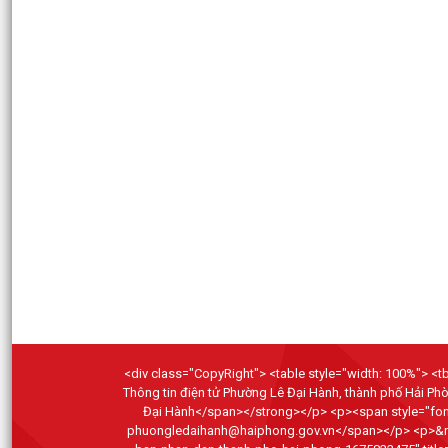
<div class="CopyRight"> <table style="width: 100%"> <tbo
Thông tin điện tử Phường Lê Đại Hành, thành phố Hải P
Đại Hành</span></strong></p> <p><span style="font-
phuongledaihanh@haiphong.gov.vn</span></p> <p>&nbsp;</