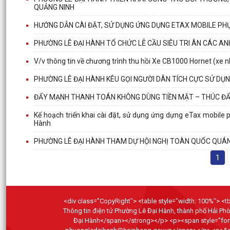
QUẢNG NINH
HƯỚNG DẪN CÀI ĐẶT, SỬ DỤNG ỨNG DỤNG ETAX MOBILE PH
PHƯỜNG LÊ ĐẠI HÀNH TỔ CHỨC LỄ CẦU SIÊU TRI ÂN CÁC ANH
V/v thông tin về chương trình thu hồi Xe CB1000 Hornet (xe 
PHƯỜNG LÊ ĐẠI HÀNH KÊU GỌI NGƯỜI DÂN TÍCH CỰC SỬ DỤ
ĐẨY MẠNH THANH TOÁN KHÔNG DÙNG TIỀN MẶT – THÚC ĐẨY
Kế hoạch triển khai cài đặt, sử dụng ứng dựng eTax mobile
Hành
PHƯỜNG LÊ ĐẠI HÀNH THAM DỰ HỘI NGHỊ TOÀN QUỐC QUÁN T
1
<div class="CopyRight"> <table style="width: 100%"> <tbo
Thông tin điện tử Phường Lê Đại Hành, thành phố Hải P
Đại Hành</span></strong></p> <p><span style="font-