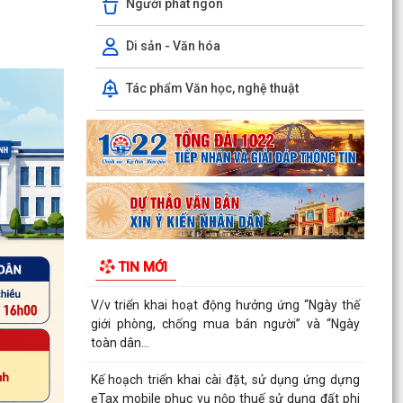
Người phát ngôn
Văn bản hợp nhất số 72/2026/VBHN-NĐ-
BNNMT ngày 20 tháng 7 năm 2026 về Nghị định
Di sản - Văn hóa
xử phạt vi phạm...
Tác phẩm Văn học, nghệ thuật
V/v thông tin về chương trình thu hồi Xe
CB1000 Hornet (xe nhập khẩu) và xe Rebel 500
& CL500 (xe...
PHƯỜNG LÊ ĐẠI HÀNH KÊU GỌI NGƯỜI DÂN TÍCH
CỰC SỬ DỤNG DỊCH VỤ CÔNG TRỰC TUYẾN
ĐẨY MẠNH THANH TOÁN KHÔNG DÙNG TIỀN
MẶT – THÚC ĐẨY CHUYỂN ĐỔI SỐ TRONG ĐỜI
TIN MỚI
SỐNG XÃ HỘI
V/v triển khai hoạt động hưởng ứng “Ngày thế
giới phòng, chống mua bán người” và “Ngày
toàn dân...
Kế hoạch triển khai cài đặt, sử dụng ứng dựng
eTax mobile phục vụ nộp thuế sử dụng đất phi