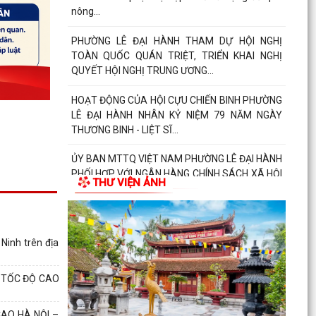
nông...
PHƯỜNG LÊ ĐẠI HÀNH THAM DỰ HỘI NGHỊ
TOÀN QUỐC QUÁN TRIỆT, TRIỂN KHAI NGHỊ
QUYẾT HỘI NGHỊ TRUNG ƯƠNG...
HOẠT ĐỘNG CỦA HỘI CỰU CHIẾN BINH PHƯỜNG
LÊ ĐẠI HÀNH NHÂN KỶ NIỆM 79 NĂM NGÀY
THƯƠNG BINH - LIỆT SĨ...
ỦY BAN MTTQ VIỆT NAM PHƯỜNG LÊ ĐẠI HÀNH
PHỐI HỢP VỚI NGÂN HÀNG CHÍNH SÁCH XÃ HỘI
THƯ VIỆN ẢNH
CHÍ LINH THĂM,...
THÔNG BÁO Kết quả kỳ họp thứ Năm (Kỳ họp
thường lệ giữa năm 2026) Hội đồng nhân dân
Ninh trên địa
phường khóa...
THÔNG BÁO LỄ DÂNG HƯƠNG THẮP NẾN TRI
T TỐC ĐỘ CAO
ÂN CÁC ANH HÙNG LIỆT SĨ
AO HÀ NỘI –