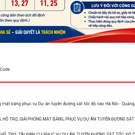
hóng mặt bằng phục vụ Dự án tuyến đường sắt tốc độ cao Hà Nội - Quảng 
, HỖ TRỢ, GIẢI PHÓNG MẶT BẰNG, PHỤC VỤ DỰ ÁN TUYẾN ĐƯỜNG SẮ
 HỖ TRỢ, TÁI ĐỊNH CƯ PHỤC VỤ DỰ ÁN TUYẾN ĐƯỜNG SẮT TỐC ĐỘ C