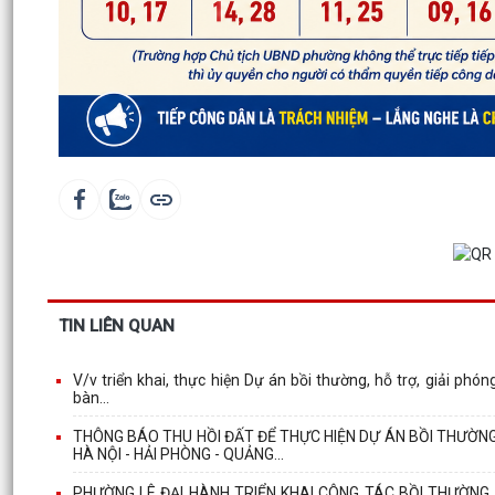
TIN LIÊN QUAN
V/v triển khai, thực hiện Dự án bồi thường, hỗ trợ, giải p
bàn...
THÔNG BÁO THU HỒI ĐẤT ĐỂ THỰC HIỆN DỰ ÁN BỒI THƯỜNG
HÀ NỘI - HẢI PHÒNG - QUẢNG...
PHƯỜNG LÊ ĐẠI HÀNH TRIỂN KHAI CÔNG TÁC BỒI THƯỜNG,