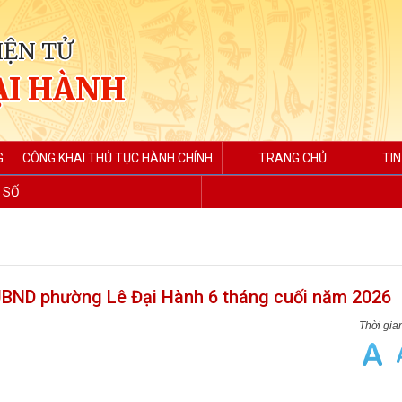
IỆN TỬ
ẠI HÀNH
G
CÔNG KHAI THỦ TỤC HÀNH CHÍNH
TRANG CHỦ
TIN
 SỐ
 UBND phường Lê Đại Hành 6 tháng cuối năm 2026