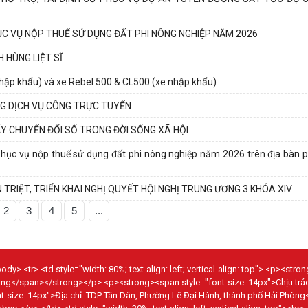
ỤC VỤ NỘP THUẾ SỬ DỤNG ĐẤT PHI NÔNG NGHIỆP NĂM 2026
 HÙNG LIỆT SĨ
nhập khẩu) và xe Rebel 500 & CL500 (xe nhập khẩu)
NG DỊCH VỤ CÔNG TRỰC TUYẾN
 CHUYỂN ĐỔI SỐ TRONG ĐỜI SỐNG XÃ HỘI
 phục vụ nộp thuế sử dụng đất phi nông nghiệp năm 2026 trên địa bàn 
RIỆT, TRIỂN KHAI NGHỊ QUYẾT HỘI NGHỊ TRUNG ƯƠNG 3 KHÓA XIV
2
3
4
5
...
dy> <tr> <td style="width: 80%; text-align: left; vertical-align: top"> <p><str
hòng</span></strong></p> <p><strong><span style="font-size: 14px">Chịu tr
size: 14px">Địa chỉ: TDP Tân Dân, Phường Lê Đại Hành, thành phố Hải Phòng