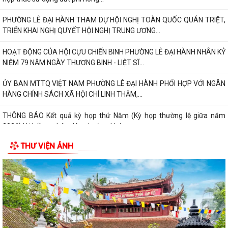
PHƯỜNG LÊ ĐẠI HÀNH THAM DỰ HỘI NGHỊ TOÀN QUỐC QUÁN TRIỆT,
TRIỂN KHAI NGHỊ QUYẾT HỘI NGHỊ TRUNG ƯƠNG...
HOẠT ĐỘNG CỦA HỘI CỰU CHIẾN BINH PHƯỜNG LÊ ĐẠI HÀNH NHÂN KỶ
NIỆM 79 NĂM NGÀY THƯƠNG BINH - LIỆT SĨ...
ỦY BAN MTTQ VIỆT NAM PHƯỜNG LÊ ĐẠI HÀNH PHỐI HỢP VỚI NGÂN
HÀNG CHÍNH SÁCH XÃ HỘI CHÍ LINH THĂM,...
THÔNG BÁO Kết quả kỳ họp thứ Năm (Kỳ họp thường lệ giữa năm
2026) Hội đồng nhân dân phường khóa...
THƯ VIỆN ẢNH
THÔNG BÁO LỄ DÂNG HƯƠNG THẮP NẾN TRI ÂN CÁC ANH HÙNG LIỆT
SĨ
CHIẾN DỊCH 500 NGÀY ĐÊM ĐẨY MẠNH THỰC HIỆN, TÌM KIẾM, QUY
TẬP, XÁC ĐỊNH DANH TÍNH HÀI CỐT LIỆT SĨ
NGHỊ QUYẾT Quy định nội dung chi, mức chi kinh phí bảo đảm cho
công tác xây dựng văn bản quy...