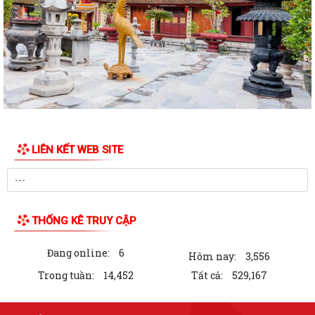
10 Nghị quyết trụ cột trong kỷ nguyên vươn mình của dân tộc
Chỉ thị số 07-CT/TW đẩy mạnh học tập, thực hành tư tưởng, đạo đức,
phương pháp, phong cách Hồ Chí...
Hướng dẫn Quản lý và sử dụng thẻ Đảng viên
Thông báo về việc tăng cường cảnh giác với các đối tượng nhận làm
dịch vụ đất đai trái quy định của...
LIÊN KẾT WEB SITE
THĂM TẶNG QUÀ GIA ĐÌNH CHÍNH SÁCH NHÂN DỊP KỶ NIỆM 79 NĂM
NGÀY THƯƠNG BINH - LIỆT SĨ
BÀI TUYÊN TRUYỀN KỶ NIỆM 79 NĂM NGÀY THƯƠNG BINH - LIỆT SĨ
THỐNG KÊ TRUY CẬP
(27/7/1947 - 27/7/2026).
Đang online:
6
THƯỜNG TRỰC ĐẢNG ỦY PHƯỜNG LÊ ĐẠI HÀNH THĂM, TẶNG QUÀ
Hôm nay:
3,556
NGƯỜI CÓ CÔNG NHÂN DỊP KỶ NIỆM 79 NĂM NGÀY...
Trong tuần:
14,452
Tất cả:
529,167
KHAI MẠC GIẢI BÓNG ĐÁ THIẾU NHI U11 PHƯỜNG LÊ ĐẠI HÀNH NĂM
2026