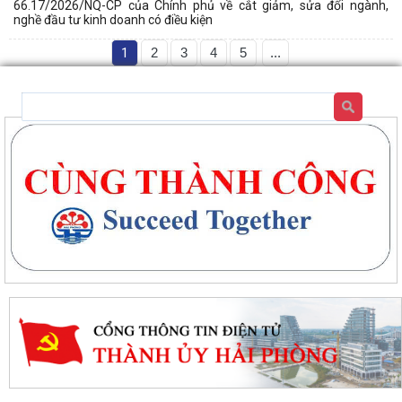
66.17/2026/NQ-CP của Chính phủ về cắt giảm, sửa đổi ngành,
nghề đầu tư kinh doanh có điều kiện
1
2
3
4
5
...