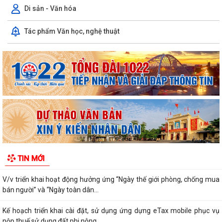
Di sản - Văn hóa
PHƯỜNG LÊ ĐẠI HÀNH TỔ CHỨC LỄ CẦU SIÊU TRI ÂN CÁC ANH HÙNG
Tác phẩm Văn học, nghệ thuật
LIỆT SĨ
Văn bản hợp nhất số 72/2026/VBHN-NĐ-BNNMT ngày 20 tháng 7
năm 2026 về Nghị định xử phạt vi phạm...
V/v thông tin về chương trình thu hồi Xe CB1000 Hornet (xe nhập
khẩu) và xe Rebel 500 & CL500 (xe...
PHƯỜNG LÊ ĐẠI HÀNH KÊU GỌI NGƯỜI DÂN TÍCH CỰC SỬ DỤNG DỊCH
VỤ CÔNG TRỰC TUYẾN
ĐẨY MẠNH THANH TOÁN KHÔNG DÙNG TIỀN MẶT – THÚC ĐẨY
TIN MỚI
CHUYỂN ĐỔI SỐ TRONG ĐỜI SỐNG XÃ HỘI
V/v triển khai hoạt động hưởng ứng “Ngày thế giới phòng, chống mua
bán người” và “Ngày toàn dân...
Kế hoạch triển khai cài đặt, sử dụng ứng dựng eTax mobile phục vụ
nộp thuế sử dụng đất phi nông...