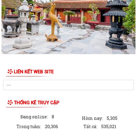
SĨ
CHIẾN DỊCH 500 NGÀY ĐÊM ĐẨY MẠNH THỰC HIỆN, TÌM KIẾM, QUY
TẬP, XÁC ĐỊNH DANH TÍNH HÀI CỐT LIỆT SĨ
NGHỊ QUYẾT Quy định nội dung chi, mức chi kinh phí bảo đảm cho
công tác xây dựng văn bản quy...
10 Nghị quyết trụ cột trong kỷ nguyên vươn mình của dân tộc
Chỉ thị số 07-CT/TW đẩy mạnh học tập, thực hành tư tưởng, đạo đức,
LIÊN KẾT WEB SITE
phương pháp, phong cách Hồ Chí...
Hướng dẫn Quản lý và sử dụng thẻ Đảng viên
Thông báo về việc tăng cường cảnh giác với các đối tượng nhận làm
THỐNG KÊ TRUY CẬP
dịch vụ đất đai trái quy định của...
Đang online:
8
THĂM TẶNG QUÀ GIA ĐÌNH CHÍNH SÁCH NHÂN DỊP KỶ NIỆM 79 NĂM
Hôm nay:
5,305
NGÀY THƯƠNG BINH - LIỆT SĨ
Trong tuần:
20,306
Tất cả:
535,021
BÀI TUYÊN TRUYỀN KỶ NIỆM 79 NĂM NGÀY THƯƠNG BINH - LIỆT SĨ