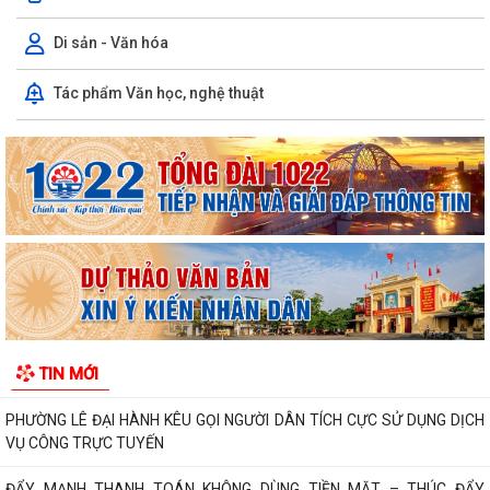
Di sản - Văn hóa
PHƯỜNG LÊ ĐẠI HÀNH TỔ CHỨC LỄ CẦU SIÊU TRI ÂN CÁC ANH HÙNG
Tác phẩm Văn học, nghệ thuật
LIỆT SĨ
INFOGRAPHIC TUYÊN TRUYỀN TỘI PHẠM MUA BÁN NGƯỜI HIỂU ĐÚNG
ĐỂ PHÒNG TRÁNH
Luật HGƠCS (sửa đổi): Tập trung vào 05 chính sách, đáp ứng yêu cầu
phát triển trong bối cảnh mới
Văn bản hợp nhất số 72/2026/VBHN-NĐ-BNNMT ngày 20 tháng 7
năm 2026 về Nghị định xử phạt vi phạm...
V/v thông tin về chương trình thu hồi Xe CB1000 Hornet (xe nhập
TIN MỚI
khẩu) và xe Rebel 500 & CL500 (xe...
PHƯỜNG LÊ ĐẠI HÀNH KÊU GỌI NGƯỜI DÂN TÍCH CỰC SỬ DỤNG DỊCH
VỤ CÔNG TRỰC TUYẾN
ĐẨY MẠNH THANH TOÁN KHÔNG DÙNG TIỀN MẶT – THÚC ĐẨY