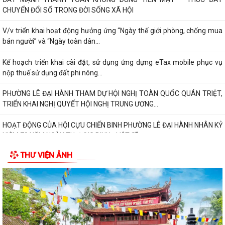
CHUYỂN ĐỔI SỐ TRONG ĐỜI SỐNG XÃ HỘI
V/v triển khai hoạt động hưởng ứng “Ngày thế giới phòng, chống mua
bán người” và “Ngày toàn dân...
Kế hoạch triển khai cài đặt, sử dụng ứng dựng eTax mobile phục vụ
nộp thuế sử dụng đất phi nông...
PHƯỜNG LÊ ĐẠI HÀNH THAM DỰ HỘI NGHỊ TOÀN QUỐC QUÁN TRIỆT,
TRIỂN KHAI NGHỊ QUYẾT HỘI NGHỊ TRUNG ƯƠNG...
HOẠT ĐỘNG CỦA HỘI CỰU CHIẾN BINH PHƯỜNG LÊ ĐẠI HÀNH NHÂN KỶ
NIỆM 79 NĂM NGÀY THƯƠNG BINH - LIỆT SĨ...
THƯ VIỆN ẢNH
ỦY BAN MTTQ VIỆT NAM PHƯỜNG LÊ ĐẠI HÀNH PHỐI HỢP VỚI NGÂN
HÀNG CHÍNH SÁCH XÃ HỘI CHÍ LINH THĂM,...
THÔNG BÁO Kết quả kỳ họp thứ Năm (Kỳ họp thường lệ giữa năm
2026) Hội đồng nhân dân phường khóa...
THÔNG BÁO LỄ DÂNG HƯƠNG THẮP NẾN TRI ÂN CÁC ANH HÙNG LIỆT