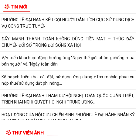
V/v thông tin về chương trình thu hồi Xe CB1000 Hornet (xe nhập
TIN MỚI
khẩu) và xe Rebel 500 & CL500 (xe...
PHƯỜNG LÊ ĐẠI HÀNH KÊU GỌI NGƯỜI DÂN TÍCH CỰC SỬ DỤNG DỊCH
VỤ CÔNG TRỰC TUYẾN
ĐẨY MẠNH THANH TOÁN KHÔNG DÙNG TIỀN MẶT – THÚC ĐẨY
CHUYỂN ĐỔI SỐ TRONG ĐỜI SỐNG XÃ HỘI
V/v triển khai hoạt động hưởng ứng “Ngày thế giới phòng, chống mua
bán người” và “Ngày toàn dân...
Kế hoạch triển khai cài đặt, sử dụng ứng dựng eTax mobile phục vụ
nộp thuế sử dụng đất phi nông...
PHƯỜNG LÊ ĐẠI HÀNH THAM DỰ HỘI NGHỊ TOÀN QUỐC QUÁN TRIỆT,
TRIỂN KHAI NGHỊ QUYẾT HỘI NGHỊ TRUNG ƯƠNG...
HOẠT ĐỘNG CỦA HỘI CỰU CHIẾN BINH PHƯỜNG LÊ ĐẠI HÀNH NHÂN KỶ
NIỆM 79 NĂM NGÀY THƯƠNG BINH - LIỆT SĨ...
THƯ VIỆN ẢNH
ỦY BAN MTTQ VIỆT NAM PHƯỜNG LÊ ĐẠI HÀNH PHỐI HỢP VỚI NGÂN