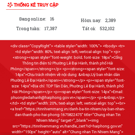
Thông báo về việc tăng cường cảnh giác với các đối tượng nhận làm
THỐNG KÊ TRUY CẬP
dịch vụ đất đai trái quy định của...
Đang online:
16
THĂM TẶNG QUÀ GIA ĐÌNH CHÍNH SÁCH NHÂN DỊP KỶ NIỆM 79 NĂM
Hôm nay:
2,389
NGÀY THƯƠNG BINH - LIỆT SĨ
Trong tuần:
17,387
Tất cả:
532,102
BÀI TUYÊN TRUYỀN KỶ NIỆM 79 NĂM NGÀY THƯƠNG BINH - LIỆT SĨ
(27/7/1947 - 27/7/2026).
<div class="CopyRight"> <table style="width: 100%"> <tbody> <tr>
<td style="width: 80%; text-align: left; vertical-align: top"> <p>
THƯỜNG TRỰC ĐẢNG ỦY PHƯỜNG LÊ ĐẠI HÀNH THĂM, TẶNG QUÀ
<strong><span style="font-weight: bold; font-size: 18px">Cổng
Thông tin điện tử Phường Lê Đại Hành, thành phố Hải
NGƯỜI CÓ CÔNG NHÂN DỊP KỶ NIỆM 79 NĂM NGÀY...
Phòng</span></strong></p> <p><strong><span style="font-size:
14px">Chịu trách nhiệm về nội dung: &nbsp;Uỷ ban nhân dân
KHAI MẠC GIẢI BÓNG ĐÁ THIẾU NHI U11 PHƯỜNG LÊ ĐẠI HÀNH NĂM
Phường Lê Đại Hành</span></strong></p> <p><span style="font-
2026
size: 14px">Địa chỉ: TDP Tân Dân, Phường Lê Đại Hành, thành phố
Hải Phòng</span></p> <p><span style="font-size: 14px">Email:
CHIẾN DỊCH 500 NGÀY ĐÊM ĐẨY MẠNH TÌM KIẾM, QUY TẬP VÀ XÁC
phuongledaihanh@haiphong.gov.vn</span></p> <p>&nbsp;</p>
ĐỊNH DANH TÍNH HÀI CỐT LIỆT SĨ
</td> <td style="width: 20%; text-align: left; vertical-align: top"><br>
<a href="https://tinnhiemmang.vn/danh-ba-tin-nhiem/uy-ban-nhan-
HƯỚNG DẪN KÊ KHAI, ĐĂNG KÝ ĐẤT ĐAI LẦN ĐẦU ĐỐI VỚI HỘ GIA ĐÌNH,
dan-thanh-pho-hai-phong-1675822475" title="Chung nhan Tin
CÁ NHÂN ĐANG SỬ DỤNG ĐẤT
Nhiem Mang" target="_blank"><img
src="https://tinnhiemmang.vn/handle_cert?id=haiphong.gov.vn"
width="150px" height="auto" alt="Chung nhan Tin Nhiem Mang">
PHƯỜNG LÊ ĐẠI HÀNH TỔ CHỨC HỘI NGHỊ GIAO BAN BÍ THƯ CÁC CHI