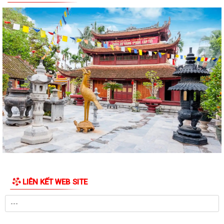
HÀNG CHÍNH SÁCH XÃ HỘI CHÍ LINH THĂM,...
THÔNG BÁO Kết quả kỳ họp thứ Năm (Kỳ họp thường lệ giữa năm
2026) Hội đồng nhân dân phường khóa...
THÔNG BÁO LỄ DÂNG HƯƠNG THẮP NẾN TRI ÂN CÁC ANH HÙNG LIỆT
SĨ
CHIẾN DỊCH 500 NGÀY ĐÊM ĐẨY MẠNH THỰC HIỆN, TÌM KIẾM, QUY
TẬP, XÁC ĐỊNH DANH TÍNH HÀI CỐT LIỆT SĨ
NGHỊ QUYẾT Quy định nội dung chi, mức chi kinh phí bảo đảm cho
công tác xây dựng văn bản quy...
10 Nghị quyết trụ cột trong kỷ nguyên vươn mình của dân tộc
Chỉ thị số 07-CT/TW đẩy mạnh học tập, thực hành tư tưởng, đạo đức,
LIÊN KẾT WEB SITE
phương pháp, phong cách Hồ Chí...
Hướng dẫn Quản lý và sử dụng thẻ Đảng viên