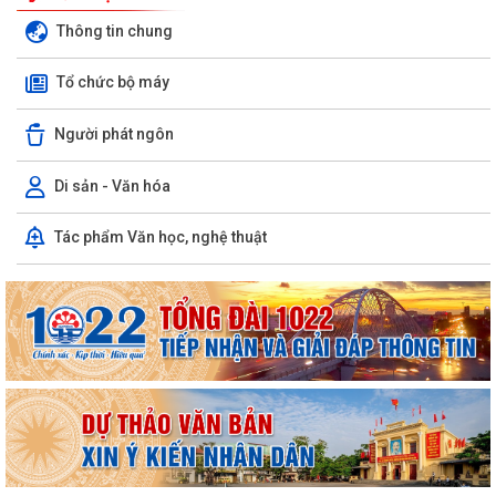
Thông tin chung
Tổ chức bộ máy
Người phát ngôn
Di sản - Văn hóa
PHƯỜNG LÊ ĐẠI HÀNH TỔ CHỨC LỄ CẦU SIÊU TRI ÂN CÁC ANH HÙNG
Tác phẩm Văn học, nghệ thuật
LIỆT SĨ
INFOGRAPHIC TUYÊN TRUYỀN TỘI PHẠM MUA BÁN NGƯỜI HIỂU ĐÚNG
ĐỂ PHÒNG TRÁNH
Luật HGƠCS (sửa đổi): Tập trung vào 05 chính sách, đáp ứng yêu cầu
phát triển trong bối cảnh mới
Văn bản hợp nhất số 72/2026/VBHN-NĐ-BNNMT ngày 20 tháng 7
năm 2026 về Nghị định xử phạt vi phạm...