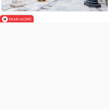
Chỉ thị số 07-CT/TW đẩy mạnh học tập, thực hành tư tưởng, đạo đức,
phương pháp, phong cách Hồ Chí...
Đã kết nối EMC
Hướng dẫn Quản lý và sử dụng thẻ Đảng viên
Thông báo về việc tăng cường cảnh giác với các đối tượng nhận làm
dịch vụ đất đai trái quy định của...
LIÊN KẾT WEB SITE
THĂM TẶNG QUÀ GIA ĐÌNH CHÍNH SÁCH NHÂN DỊP KỶ NIỆM 79 NĂM
NGÀY THƯƠNG BINH - LIỆT SĨ
BÀI TUYÊN TRUYỀN KỶ NIỆM 79 NĂM NGÀY THƯƠNG BINH - LIỆT SĨ
THỐNG KÊ TRUY CẬP
(27/7/1947 - 27/7/2026).
Đang online:
6
THƯỜNG TRỰC ĐẢNG ỦY PHƯỜNG LÊ ĐẠI HÀNH THĂM, TẶNG QUÀ
Hôm nay:
289
NGƯỜI CÓ CÔNG NHÂN DỊP KỶ NIỆM 79 NĂM NGÀY...
Trong tuần:
24,253
Tất cả:
538,968
KHAI MẠC GIẢI BÓNG ĐÁ THIẾU NHI U11 PHƯỜNG LÊ ĐẠI HÀNH NĂM
2026
<div class="CopyRight"> <table style="width: 100%"> <tbody> <tr>
<td style="width: 80%; text-align: left; vertical-align: top"> <p>
CHIẾN DỊCH 500 NGÀY ĐÊM ĐẨY MẠNH TÌM KIẾM, QUY TẬP VÀ XÁC
<strong><span style="font-weight: bold; font-size: 18px">Cổng