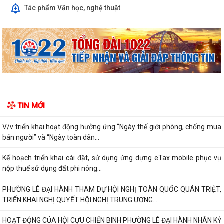
Luật HGƠCS (sửa đổi): Tập trung vào 05 chính sách, đáp ứng yêu cầu
Tác phẩm Văn học, nghệ thuật
phát triển trong bối cảnh mới
Văn bản hợp nhất số 72/2026/VBHN-NĐ-BNNMT ngày 20 tháng 7
năm 2026 về Nghị định xử phạt vi phạm...
V/v thông tin về chương trình thu hồi Xe CB1000 Hornet (xe nhập
khẩu) và xe Rebel 500 & CL500 (xe...
PHƯỜNG LÊ ĐẠI HÀNH KÊU GỌI NGƯỜI DÂN TÍCH CỰC SỬ DỤNG DỊCH
VỤ CÔNG TRỰC TUYẾN
ĐẨY MẠNH THANH TOÁN KHÔNG DÙNG TIỀN MẶT – THÚC ĐẨY
TIN MỚI
CHUYỂN ĐỔI SỐ TRONG ĐỜI SỐNG XÃ HỘI
V/v triển khai hoạt động hưởng ứng “Ngày thế giới phòng, chống mua
bán người” và “Ngày toàn dân...
Kế hoạch triển khai cài đặt, sử dụng ứng dựng eTax mobile phục vụ
nộp thuế sử dụng đất phi nông...
PHƯỜNG LÊ ĐẠI HÀNH THAM DỰ HỘI NGHỊ TOÀN QUỐC QUÁN TRIỆT,