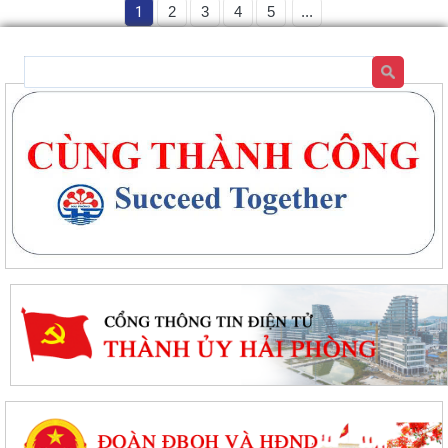
1
2
3
4
5
...