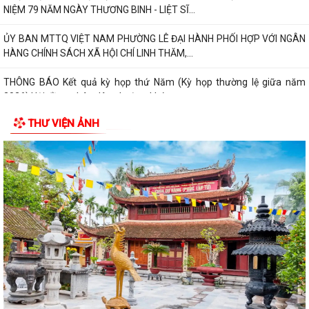
TRIỂN KHAI NGHỊ QUYẾT HỘI NGHỊ TRUNG ƯƠNG...
HOẠT ĐỘNG CỦA HỘI CỰU CHIẾN BINH PHƯỜNG LÊ ĐẠI HÀNH NHÂN KỶ
NIỆM 79 NĂM NGÀY THƯƠNG BINH - LIỆT SĨ...
ỦY BAN MTTQ VIỆT NAM PHƯỜNG LÊ ĐẠI HÀNH PHỐI HỢP VỚI NGÂN
HÀNG CHÍNH SÁCH XÃ HỘI CHÍ LINH THĂM,...
THÔNG BÁO Kết quả kỳ họp thứ Năm (Kỳ họp thường lệ giữa năm
2026) Hội đồng nhân dân phường khóa...
THƯ VIỆN ẢNH
THÔNG BÁO LỄ DÂNG HƯƠNG THẮP NẾN TRI ÂN CÁC ANH HÙNG LIỆT
SĨ
CHIẾN DỊCH 500 NGÀY ĐÊM ĐẨY MẠNH THỰC HIỆN, TÌM KIẾM, QUY
TẬP, XÁC ĐỊNH DANH TÍNH HÀI CỐT LIỆT SĨ
NGHỊ QUYẾT Quy định nội dung chi, mức chi kinh phí bảo đảm cho
công tác xây dựng văn bản quy...
10 Nghị quyết trụ cột trong kỷ nguyên vươn mình của dân tộc