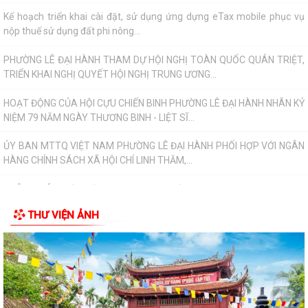
Kế hoạch triển khai cài đặt, sử dụng ứng dựng eTax mobile phục vụ
nộp thuế sử dụng đất phi nông...
PHƯỜNG LÊ ĐẠI HÀNH THAM DỰ HỘI NGHỊ TOÀN QUỐC QUÁN TRIỆT,
TRIỂN KHAI NGHỊ QUYẾT HỘI NGHỊ TRUNG ƯƠNG...
HOẠT ĐỘNG CỦA HỘI CỰU CHIẾN BINH PHƯỜNG LÊ ĐẠI HÀNH NHÂN KỶ
NIỆM 79 NĂM NGÀY THƯƠNG BINH - LIỆT SĨ...
ỦY BAN MTTQ VIỆT NAM PHƯỜNG LÊ ĐẠI HÀNH PHỐI HỢP VỚI NGÂN
HÀNG CHÍNH SÁCH XÃ HỘI CHÍ LINH THĂM,...
THÔNG BÁO Kết quả kỳ họp thứ Năm (Kỳ họp thường lệ giữa năm
2026) Hội đồng nhân dân phường khóa...
THƯ VIỆN ẢNH
THÔNG BÁO LỄ DÂNG HƯƠNG THẮP NẾN TRI ÂN CÁC ANH HÙNG LIỆT
SĨ
CHIẾN DỊCH 500 NGÀY ĐÊM ĐẨY MẠNH THỰC HIỆN, TÌM KIẾM, QUY
TẬP, XÁC ĐỊNH DANH TÍNH HÀI CỐT LIỆT SĨ
NGHỊ QUYẾT Quy định nội dung chi, mức chi kinh phí bảo đảm cho