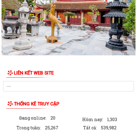
công tác xây dựng văn bản quy...
10 Nghị quyết trụ cột trong kỷ nguyên vươn mình của dân tộc
Chỉ thị số 07-CT/TW đẩy mạnh học tập, thực hành tư tưởng, đạo đức,
phương pháp, phong cách Hồ Chí...
Hướng dẫn Quản lý và sử dụng thẻ Đảng viên
Thông báo về việc tăng cường cảnh giác với các đối tượng nhận làm
dịch vụ đất đai trái quy định của...
LIÊN KẾT WEB SITE
THĂM TẶNG QUÀ GIA ĐÌNH CHÍNH SÁCH NHÂN DỊP KỶ NIỆM 79 NĂM
NGÀY THƯƠNG BINH - LIỆT SĨ
BÀI TUYÊN TRUYỀN KỶ NIỆM 79 NĂM NGÀY THƯƠNG BINH - LIỆT SĨ
THỐNG KÊ TRUY CẬP
(27/7/1947 - 27/7/2026).
Đang online:
20
THƯỜNG TRỰC ĐẢNG ỦY PHƯỜNG LÊ ĐẠI HÀNH THĂM, TẶNG QUÀ
Hôm nay:
1,303
NGƯỜI CÓ CÔNG NHÂN DỊP KỶ NIỆM 79 NĂM NGÀY...
Trong tuần:
25,267
Tất cả:
539,982