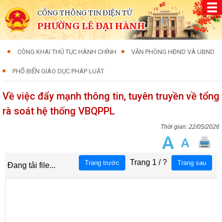
CỔNG THÔNG TIN ĐIỆN TỬ
PHƯỜNG LÊ ĐẠI HÀNH
CÔNG KHAI THỦ TỤC HÀNH CHÍNH
VĂN PHÒNG HĐND VÀ UBND
PHỔ BIẾN GIÁO DỤC PHÁP LUẬT
Về việc đẩy mạnh thông tin, tuyên truyền về tổng
rà soát hệ thống VBQPPL
22/05/2026