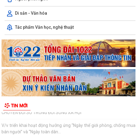
INFOGRAPHIC TUYÊN TRUYỀN TỘI PHẠM MUA BÁN NGƯỜI HIỂU ĐÚNG
ĐỂ PHÒNG TRÁNH
Di sản - Văn hóa
Luật HGƠCS (sửa đổi): Tập trung vào 05 chính sách, đáp ứng yêu cầu
Tác phẩm Văn học, nghệ thuật
phát triển trong bối cảnh mới
Văn bản hợp nhất số 72/2026/VBHN-NĐ-BNNMT ngày 20 tháng 7
năm 2026 về Nghị định xử phạt vi phạm...
V/v thông tin về chương trình thu hồi Xe CB1000 Hornet (xe nhập
khẩu) và xe Rebel 500 & CL500 (xe...
PHƯỜNG LÊ ĐẠI HÀNH KÊU GỌI NGƯỜI DÂN TÍCH CỰC SỬ DỤNG DỊCH
VỤ CÔNG TRỰC TUYẾN
ĐẨY MẠNH THANH TOÁN KHÔNG DÙNG TIỀN MẶT – THÚC ĐẨY
TIN MỚI
CHUYỂN ĐỔI SỐ TRONG ĐỜI SỐNG XÃ HỘI
V/v triển khai hoạt động hưởng ứng “Ngày thế giới phòng, chống mua
bán người” và “Ngày toàn dân...