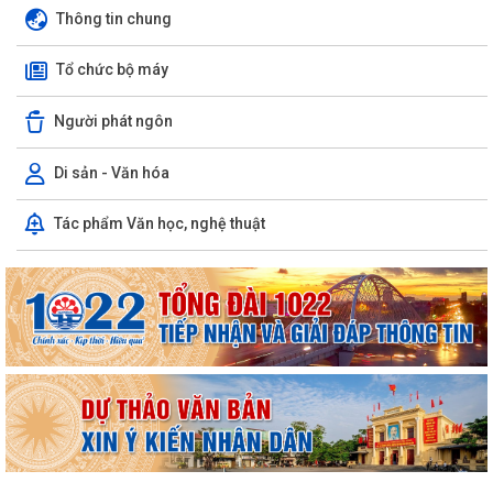
Thông tin chung
Tổ chức bộ máy
Người phát ngôn
Di sản - Văn hóa
V/v triển khai, thực hiện Dự án bồi thường, hỗ trợ, giải phóng mặt bằng
Tác phẩm Văn học, nghệ thuật
phục vụ Dự án tuyến đường...
THÔNG BÁO THU HỒI ĐẤT ĐỂ THỰC HIỆN DỰ ÁN BỒI THƯỜNG, HỖ
TRỢ, GIẢI PHÓNG MẶT BẰNG, PHỤC VỤ DỰ ÁN...
PHƯỜNG LÊ ĐẠI HÀNH TỔ CHỨC HỘI NGHỊ TRIỂN KHAI THÔNG TIN VỀ
CÔNG TÁC GIẢI PHÓNG MẶT BẰNG DỰ ÁN...
PHƯỜNG LÊ ĐẠI HÀNH TỔ CHỨC LỄ CẦU SIÊU TRI ÂN CÁC ANH HÙNG
LIỆT SĨ
INFOGRAPHIC TUYÊN TRUYỀN TỘI PHẠM MUA BÁN NGƯỜI HIỂU ĐÚNG