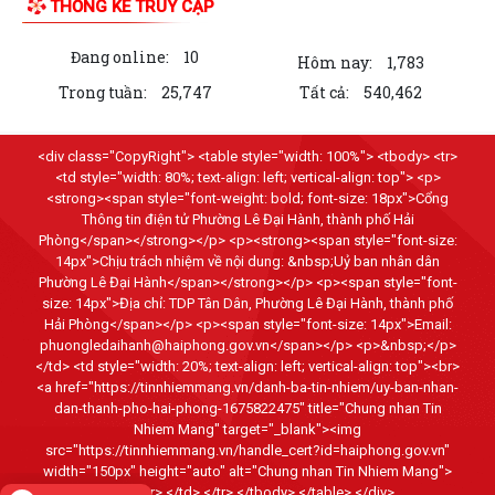
THỐNG KÊ TRUY CẬP
10 Nghị quyết trụ cột trong kỷ nguyên vươn mình của dân tộc
Đang online:
10
Hôm nay:
1,783
Chỉ thị số 07-CT/TW đẩy mạnh học tập, thực hành tư tưởng, đạo đức,
Trong tuần:
25,747
Tất cả:
540,462
phương pháp, phong cách Hồ Chí...
Hướng dẫn Quản lý và sử dụng thẻ Đảng viên
<div class="CopyRight"> <table style="width: 100%"> <tbody> <tr>
<td style="width: 80%; text-align: left; vertical-align: top"> <p>
Thông báo về việc tăng cường cảnh giác với các đối tượng nhận làm
<strong><span style="font-weight: bold; font-size: 18px">Cổng
Thông tin điện tử Phường Lê Đại Hành, thành phố Hải
dịch vụ đất đai trái quy định của...
Phòng</span></strong></p> <p><strong><span style="font-size:
14px">Chịu trách nhiệm về nội dung: &nbsp;Uỷ ban nhân dân
THĂM TẶNG QUÀ GIA ĐÌNH CHÍNH SÁCH NHÂN DỊP KỶ NIỆM 79 NĂM
Phường Lê Đại Hành</span></strong></p> <p><span style="font-
NGÀY THƯƠNG BINH - LIỆT SĨ
size: 14px">Địa chỉ: TDP Tân Dân, Phường Lê Đại Hành, thành phố
Hải Phòng</span></p> <p><span style="font-size: 14px">Email:
BÀI TUYÊN TRUYỀN KỶ NIỆM 79 NĂM NGÀY THƯƠNG BINH - LIỆT SĨ
phuongledaihanh@haiphong.gov.vn</span></p> <p>&nbsp;</p>
(27/7/1947 - 27/7/2026).
</td> <td style="width: 20%; text-align: left; vertical-align: top"><br>
<a href="https://tinnhiemmang.vn/danh-ba-tin-nhiem/uy-ban-nhan-
THƯỜNG TRỰC ĐẢNG ỦY PHƯỜNG LÊ ĐẠI HÀNH THĂM, TẶNG QUÀ
dan-thanh-pho-hai-phong-1675822475" title="Chung nhan Tin
NGƯỜI CÓ CÔNG NHÂN DỊP KỶ NIỆM 79 NĂM NGÀY...
Nhiem Mang" target="_blank"><img
src="https://tinnhiemmang.vn/handle_cert?id=haiphong.gov.vn"
width="150px" height="auto" alt="Chung nhan Tin Nhiem Mang">
KHAI MẠC GIẢI BÓNG ĐÁ THIẾU NHI U11 PHƯỜNG LÊ ĐẠI HÀNH NĂM
</a> <br> </td> </tr> </tbody> </table> </div>