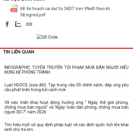
68. Ke hoach cai dat So SKDT tren VNeID theo kh
58.signed.pdf
TIN LIÊN QUAN
INFOGRAPHIC TUYÊN TRUYỀN TỘI PHẠM MUA BÁN NGƯỜI HIỂU
ĐÚNG ĐỂ PHÒNG TRÁNH
Luật HGƠCS (sửa đổi): Tập trung vào 05 chính sách, đáp ứng yêu
cầu phát triển trong bối cảnh mới
Về việc triển khai hoạt động hưởng ứng " Ngày thế giới phòng,
chống mua bán người" và 'Ngày toàn dân phòng, chống mua bán
người 30/7" năm 2026
Tìm hiểu một số quy định pháp luật về xác định quốc tịch khi khai
sinh cho trẻ em