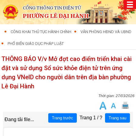
CỔNG THÔNG TIN ĐIỆN TỬ
PHƯỜNG LÊ ĐẠI HÀNH
CÔNG KHAI THỦ TỤC HÀNH CHÍNH
VĂN PHÒNG HĐND VÀ UBND
PHỔ BIẾN GIÁO DỤC PHÁP LUẬT
THÔNG BÁO V/v Mở đợt cao điểm triển khai cài
đặt và sử dụng Sổ sức khỏe điện tử trên ứng
dụng VNelD cho người dân trên địa bàn phường
Lê Đại Hành
27/03/2026