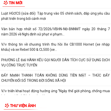
TIN MỚI
ĐỂ PHÒNG TRÁNH
Luật HGƠCS (sửa đổi): Tập trung vào 05 chính sách, đáp ứng yêu cầu
phát triển trong bối cảnh mới
Văn bản hợp nhất số 72/2026/VBHN-NĐ-BNNMT ngày 20 tháng 7
năm 2026 về Nghị định xử phạt vi phạm...
V/v thông tin về chương trình thu hồi Xe CB1000 Hornet (xe nhập
khẩu) và xe Rebel 500 & CL500 (xe...
PHƯỜNG LÊ ĐẠI HÀNH KÊU GỌI NGƯỜI DÂN TÍCH CỰC SỬ DỤNG DỊCH
VỤ CÔNG TRỰC TUYẾN
ĐẨY MẠNH THANH TOÁN KHÔNG DÙNG TIỀN MẶT – THÚC ĐẨY
CHUYỂN ĐỔI SỐ TRONG ĐỜI SỐNG XÃ HỘI
V/v triển khai hoạt động hưởng ứng “Ngày thế giới phòng, chống mua
bán người” và “Ngày toàn dân...
THƯ VIỆN ẢNH
Kế hoạch triển khai cài đặt, sử dụng ứng dựng eTax mobile phục vụ