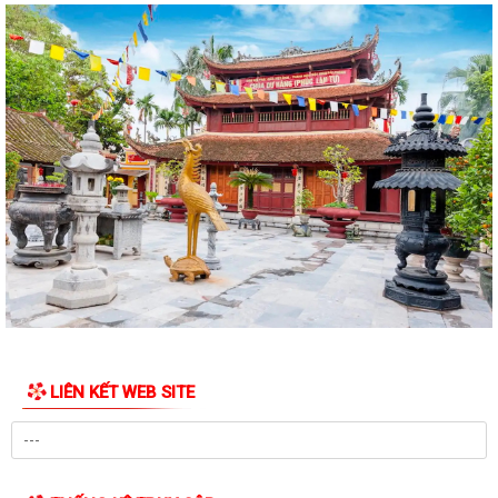
nộp thuế sử dụng đất phi nông...
PHƯỜNG LÊ ĐẠI HÀNH THAM DỰ HỘI NGHỊ TOÀN QUỐC QUÁN TRIỆT,
TRIỂN KHAI NGHỊ QUYẾT HỘI NGHỊ TRUNG ƯƠNG...
HOẠT ĐỘNG CỦA HỘI CỰU CHIẾN BINH PHƯỜNG LÊ ĐẠI HÀNH NHÂN KỶ
NIỆM 79 NĂM NGÀY THƯƠNG BINH - LIỆT SĨ...
ỦY BAN MTTQ VIỆT NAM PHƯỜNG LÊ ĐẠI HÀNH PHỐI HỢP VỚI NGÂN
HÀNG CHÍNH SÁCH XÃ HỘI CHÍ LINH THĂM,...
THÔNG BÁO Kết quả kỳ họp thứ Năm (Kỳ họp thường lệ giữa năm
2026) Hội đồng nhân dân phường khóa...
THÔNG BÁO LỄ DÂNG HƯƠNG THẮP NẾN TRI ÂN CÁC ANH HÙNG LIỆT
SĨ
LIÊN KẾT WEB SITE
CHIẾN DỊCH 500 NGÀY ĐÊM ĐẨY MẠNH THỰC HIỆN, TÌM KIẾM, QUY
TẬP, XÁC ĐỊNH DANH TÍNH HÀI CỐT LIỆT SĨ
NGHỊ QUYẾT Quy định nội dung chi, mức chi kinh phí bảo đảm cho
công tác xây dựng văn bản quy...