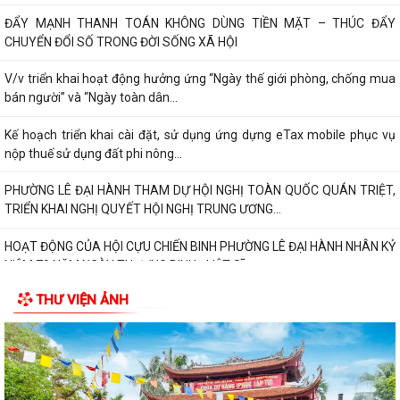
ĐẨY MẠNH THANH TOÁN KHÔNG DÙNG TIỀN MẶT – THÚC ĐẨY
CHUYỂN ĐỔI SỐ TRONG ĐỜI SỐNG XÃ HỘI
V/v triển khai hoạt động hưởng ứng “Ngày thế giới phòng, chống mua
bán người” và “Ngày toàn dân...
Kế hoạch triển khai cài đặt, sử dụng ứng dựng eTax mobile phục vụ
nộp thuế sử dụng đất phi nông...
PHƯỜNG LÊ ĐẠI HÀNH THAM DỰ HỘI NGHỊ TOÀN QUỐC QUÁN TRIỆT,
TRIỂN KHAI NGHỊ QUYẾT HỘI NGHỊ TRUNG ƯƠNG...
HOẠT ĐỘNG CỦA HỘI CỰU CHIẾN BINH PHƯỜNG LÊ ĐẠI HÀNH NHÂN KỶ
NIỆM 79 NĂM NGÀY THƯƠNG BINH - LIỆT SĨ...
THƯ VIỆN ẢNH
ỦY BAN MTTQ VIỆT NAM PHƯỜNG LÊ ĐẠI HÀNH PHỐI HỢP VỚI NGÂN
HÀNG CHÍNH SÁCH XÃ HỘI CHÍ LINH THĂM,...
THÔNG BÁO Kết quả kỳ họp thứ Năm (Kỳ họp thường lệ giữa năm
2026) Hội đồng nhân dân phường khóa...