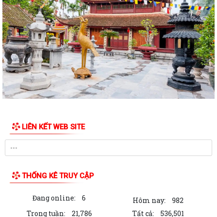
THÔNG BÁO LỄ DÂNG HƯƠNG THẮP NẾN TRI ÂN CÁC ANH HÙNG LIỆT
SĨ
CHIẾN DỊCH 500 NGÀY ĐÊM ĐẨY MẠNH THỰC HIỆN, TÌM KIẾM, QUY
TẬP, XÁC ĐỊNH DANH TÍNH HÀI CỐT LIỆT SĨ
NGHỊ QUYẾT Quy định nội dung chi, mức chi kinh phí bảo đảm cho
công tác xây dựng văn bản quy...
10 Nghị quyết trụ cột trong kỷ nguyên vươn mình của dân tộc
Chỉ thị số 07-CT/TW đẩy mạnh học tập, thực hành tư tưởng, đạo đức,
LIÊN KẾT WEB SITE
phương pháp, phong cách Hồ Chí...
Hướng dẫn Quản lý và sử dụng thẻ Đảng viên
Thông báo về việc tăng cường cảnh giác với các đối tượng nhận làm
THỐNG KÊ TRUY CẬP
dịch vụ đất đai trái quy định của...
Đang online:
6
THĂM TẶNG QUÀ GIA ĐÌNH CHÍNH SÁCH NHÂN DỊP KỶ NIỆM 79 NĂM
Hôm nay:
982
NGÀY THƯƠNG BINH - LIỆT SĨ
Trong tuần:
21,786
Tất cả:
536,501