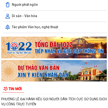
Người phát ngôn
Di sản - Văn hóa
PHƯỜNG LÊ ĐẠI HÀNH TỔ CHỨC LỄ CẦU SIÊU TRI ÂN CÁC ANH HÙNG
Tác phẩm Văn học, nghệ thuật
LIỆT SĨ
INFOGRAPHIC TUYÊN TRUYỀN TỘI PHẠM MUA BÁN NGƯỜI HIỂU ĐÚNG
ĐỂ PHÒNG TRÁNH
Luật HGƠCS (sửa đổi): Tập trung vào 05 chính sách, đáp ứng yêu cầu
phát triển trong bối cảnh mới
Văn bản hợp nhất số 72/2026/VBHN-NĐ-BNNMT ngày 20 tháng 7
năm 2026 về Nghị định xử phạt vi phạm...
V/v thông tin về chương trình thu hồi Xe CB1000 Hornet (xe nhập
TIN MỚI
khẩu) và xe Rebel 500 & CL500 (xe...
PHƯỜNG LÊ ĐẠI HÀNH KÊU GỌI NGƯỜI DÂN TÍCH CỰC SỬ DỤNG DỊCH
VỤ CÔNG TRỰC TUYẾN