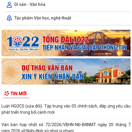
Di sản - Văn hóa
V/v triển khai, thực hiện Dự án bồi thường, hỗ trợ, giải phóng mặt bằng
Tác phẩm Văn học, nghệ thuật
phục vụ Dự án tuyến đường...
THÔNG BÁO THU HỒI ĐẤT ĐỂ THỰC HIỆN DỰ ÁN BỒI THƯỜNG, HỖ
TRỢ, GIẢI PHÓNG MẶT BẰNG, PHỤC VỤ DỰ ÁN...
PHƯỜNG LÊ ĐẠI HÀNH TỔ CHỨC HỘI NGHỊ TRIỂN KHAI THÔNG TIN VỀ
CÔNG TÁC GIẢI PHÓNG MẶT BẰNG DỰ ÁN...
PHƯỜNG LÊ ĐẠI HÀNH TỔ CHỨC LỄ CẦU SIÊU TRI ÂN CÁC ANH HÙNG
LIỆT SĨ
INFOGRAPHIC TUYÊN TRUYỀN TỘI PHẠM MUA BÁN NGƯỜI HIỂU ĐÚNG
TIN MỚI
ĐỂ PHÒNG TRÁNH
Luật HGƠCS (sửa đổi): Tập trung vào 05 chính sách, đáp ứng yêu cầu
phát triển trong bối cảnh mới
Văn bản hợp nhất số 72/2026/VBHN-NĐ-BNNMT ngày 20 tháng 7
năm 2026 về Nghị định xử phạt vi phạm...