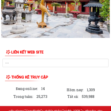
ỦY BAN MTTQ VIỆT NAM PHƯỜNG LÊ ĐẠI HÀNH PHỐI HỢP VỚI NGÂN
HÀNG CHÍNH SÁCH XÃ HỘI CHÍ LINH THĂM,...
THÔNG BÁO Kết quả kỳ họp thứ Năm (Kỳ họp thường lệ giữa năm
2026) Hội đồng nhân dân phường khóa...
THÔNG BÁO LỄ DÂNG HƯƠNG THẮP NẾN TRI ÂN CÁC ANH HÙNG LIỆT
SĨ
LIÊN KẾT WEB SITE
CHIẾN DỊCH 500 NGÀY ĐÊM ĐẨY MẠNH THỰC HIỆN, TÌM KIẾM, QUY
TẬP, XÁC ĐỊNH DANH TÍNH HÀI CỐT LIỆT SĨ
NGHỊ QUYẾT Quy định nội dung chi, mức chi kinh phí bảo đảm cho
công tác xây dựng văn bản quy...
THỐNG KÊ TRUY CẬP
10 Nghị quyết trụ cột trong kỷ nguyên vươn mình của dân tộc
Đang online:
14
Hôm nay:
1,309
Chỉ thị số 07-CT/TW đẩy mạnh học tập, thực hành tư tưởng, đạo đức,
Trong tuần:
25,273
Tất cả:
539,988
phương pháp, phong cách Hồ Chí...
Hướng dẫn Quản lý và sử dụng thẻ Đảng viên
<div class="CopyRight"> <table style="width: 100%"> <tbody> <tr>