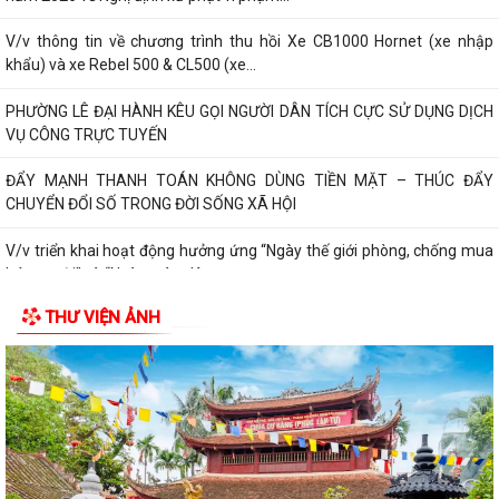
V/v thông tin về chương trình thu hồi Xe CB1000 Hornet (xe nhập
khẩu) và xe Rebel 500 & CL500 (xe...
PHƯỜNG LÊ ĐẠI HÀNH KÊU GỌI NGƯỜI DÂN TÍCH CỰC SỬ DỤNG DỊCH
VỤ CÔNG TRỰC TUYẾN
ĐẨY MẠNH THANH TOÁN KHÔNG DÙNG TIỀN MẶT – THÚC ĐẨY
CHUYỂN ĐỔI SỐ TRONG ĐỜI SỐNG XÃ HỘI
V/v triển khai hoạt động hưởng ứng “Ngày thế giới phòng, chống mua
bán người” và “Ngày toàn dân...
THƯ VIỆN ẢNH
Kế hoạch triển khai cài đặt, sử dụng ứng dựng eTax mobile phục vụ
nộp thuế sử dụng đất phi nông...
PHƯỜNG LÊ ĐẠI HÀNH THAM DỰ HỘI NGHỊ TOÀN QUỐC QUÁN TRIỆT,
TRIỂN KHAI NGHỊ QUYẾT HỘI NGHỊ TRUNG ƯƠNG...
HOẠT ĐỘNG CỦA HỘI CỰU CHIẾN BINH PHƯỜNG LÊ ĐẠI HÀNH NHÂN KỶ
NIỆM 79 NĂM NGÀY THƯƠNG BINH - LIỆT SĨ...