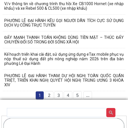
V/v thông tin về chương trình thu hồi Xe CB1000 Hornet (xe nhập
khẩu) và xe Rebel 500 & CL500 (xe nhập khẩu)
PHƯỜNG LÊ ĐẠI HÀNH KÊU GỌI NGƯỜI DÂN TÍCH CỰC SỬ DỤNG
DỊCH VỤ CÔNG TRỰC TUYẾN
ĐẨY MẠNH THANH TOÁN KHÔNG DÙNG TIỀN MẶT – THÚC ĐẨY
CHUYỂN ĐỔI SỐ TRONG ĐỜI SỐNG XÃ HỘI
Kế hoạch triển khai cài đặt, sử dụng ứng dựng eTax mobile phục vụ
nộp thuế sử dụng đất phi nông nghiệp năm 2026 trên địa bàn
phường Lê Đại Hành
PHƯỜNG LÊ ĐẠI HÀNH THAM DỰ HỘI NGHỊ TOÀN QUỐC QUÁN
TRIỆT, TRIỂN KHAI NGHỊ QUYẾT HỘI NGHỊ TRUNG ƯƠNG 3 KHÓA
XIV
1
2
3
4
5
...