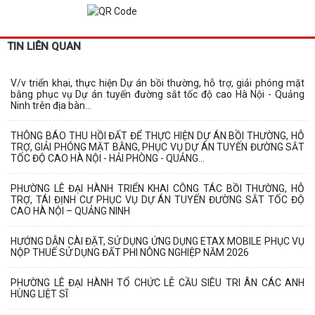
TIN LIÊN QUAN
V/v triển khai, thực hiện Dự án bồi thường, hỗ trợ, giải phóng mặt
bằng phục vụ Dự án tuyến đường sắt tốc độ cao Hà Nội - Quảng
Ninh trên địa bàn...
THÔNG BÁO THU HỒI ĐẤT ĐỂ THỰC HIỆN DỰ ÁN BỒI THƯỜNG, HỖ
TRỢ, GIẢI PHÓNG MẶT BẰNG, PHỤC VỤ DỰ ÁN TUYẾN ĐƯỜNG SẮT
TỐC ĐỘ CAO HÀ NỘI - HẢI PHÒNG - QUẢNG...
PHƯỜNG LÊ ĐẠI HÀNH TRIỂN KHAI CÔNG TÁC BỒI THƯỜNG, HỖ
TRỢ, TÁI ĐỊNH CƯ PHỤC VỤ DỰ ÁN TUYẾN ĐƯỜNG SẮT TỐC ĐỘ
CAO HÀ NỘI – QUẢNG NINH
HƯỚNG DẪN CÀI ĐẶT, SỬ DỤNG ỨNG DỤNG ETAX MOBILE PHỤC VỤ
NỘP THUẾ SỬ DỤNG ĐẤT PHI NÔNG NGHIỆP NĂM 2026
PHƯỜNG LÊ ĐẠI HÀNH TỔ CHỨC LỄ CẦU SIÊU TRI ÂN CÁC ANH
HÙNG LIỆT SĨ