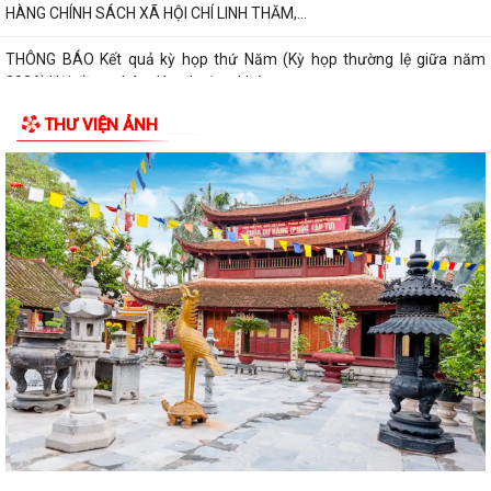
HÀNG CHÍNH SÁCH XÃ HỘI CHÍ LINH THĂM,...
THÔNG BÁO Kết quả kỳ họp thứ Năm (Kỳ họp thường lệ giữa năm
2026) Hội đồng nhân dân phường khóa...
THƯ VIỆN ẢNH
THÔNG BÁO LỄ DÂNG HƯƠNG THẮP NẾN TRI ÂN CÁC ANH HÙNG LIỆT
SĨ
CHIẾN DỊCH 500 NGÀY ĐÊM ĐẨY MẠNH THỰC HIỆN, TÌM KIẾM, QUY
TẬP, XÁC ĐỊNH DANH TÍNH HÀI CỐT LIỆT SĨ
NGHỊ QUYẾT Quy định nội dung chi, mức chi kinh phí bảo đảm cho
công tác xây dựng văn bản quy...
10 Nghị quyết trụ cột trong kỷ nguyên vươn mình của dân tộc
Chỉ thị số 07-CT/TW đẩy mạnh học tập, thực hành tư tưởng, đạo đức,
phương pháp, phong cách Hồ Chí...
Hướng dẫn Quản lý và sử dụng thẻ Đảng viên