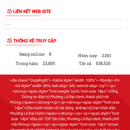
Thông báo về việc tăng cường cảnh giác với các đối tượng nhận làm
dịch vụ đất đai trái quy định của...
LIÊN KẾT WEB SITE
THĂM TẶNG QUÀ GIA ĐÌNH CHÍNH SÁCH NHÂN DỊP KỶ NIỆM 79 NĂM
NGÀY THƯƠNG BINH - LIỆT SĨ
BÀI TUYÊN TRUYỀN KỶ NIỆM 79 NĂM NGÀY THƯƠNG BINH - LIỆT SĨ
THỐNG KÊ TRUY CẬP
(27/7/1947 - 27/7/2026).
Đang online:
8
THƯỜNG TRỰC ĐẢNG ỦY PHƯỜNG LÊ ĐẠI HÀNH THĂM, TẶNG QUÀ
Hôm nay:
3,001
NGƯỜI CÓ CÔNG NHÂN DỊP KỶ NIỆM 79 NĂM NGÀY...
Trong tuần:
23,805
Tất cả:
538,520
KHAI MẠC GIẢI BÓNG ĐÁ THIẾU NHI U11 PHƯỜNG LÊ ĐẠI HÀNH NĂM
2026
<div class="CopyRight"> <table style="width: 100%"> <tbody> <tr>
<td style="width: 80%; text-align: left; vertical-align: top"> <p>
CHIẾN DỊCH 500 NGÀY ĐÊM ĐẨY MẠNH TÌM KIẾM, QUY TẬP VÀ XÁC
<strong><span style="font-weight: bold; font-size: 18px">Cổng
Thông tin điện tử Phường Lê Đại Hành, thành phố Hải
ĐỊNH DANH TÍNH HÀI CỐT LIỆT SĨ
Phòng</span></strong></p> <p><strong><span style="font-size:
14px">Chịu trách nhiệm về nội dung: &nbsp;Uỷ ban nhân dân
HƯỚNG DẪN KÊ KHAI, ĐĂNG KÝ ĐẤT ĐAI LẦN ĐẦU ĐỐI VỚI HỘ GIA ĐÌNH,
Phường Lê Đại Hành</span></strong></p> <p><span style="font-
CÁ NHÂN ĐANG SỬ DỤNG ĐẤT
size: 14px">Địa chỉ: TDP Tân Dân, Phường Lê Đại Hành, thành phố
Hải Phòng</span></p> <p><span style="font-size: 14px">Email:
PHƯỜNG LÊ ĐẠI HÀNH TỔ CHỨC HỘI NGHỊ GIAO BAN BÍ THƯ CÁC CHI
phuongledaihanh@haiphong.gov.vn</span></p> <p>&nbsp;</p>