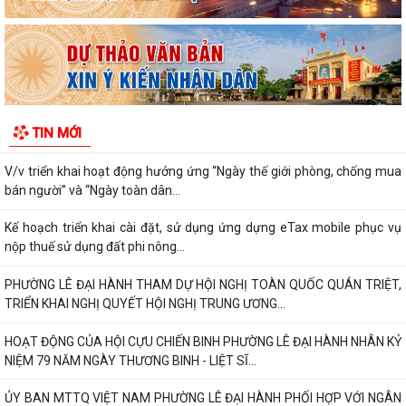
V/v thông tin về chương trình thu hồi Xe CB1000 Hornet (xe nhập
khẩu) và xe Rebel 500 & CL500 (xe...
PHƯỜNG LÊ ĐẠI HÀNH KÊU GỌI NGƯỜI DÂN TÍCH CỰC SỬ DỤNG DỊCH
VỤ CÔNG TRỰC TUYẾN
ĐẨY MẠNH THANH TOÁN KHÔNG DÙNG TIỀN MẶT – THÚC ĐẨY
TIN MỚI
CHUYỂN ĐỔI SỐ TRONG ĐỜI SỐNG XÃ HỘI
V/v triển khai hoạt động hưởng ứng “Ngày thế giới phòng, chống mua
bán người” và “Ngày toàn dân...
Kế hoạch triển khai cài đặt, sử dụng ứng dựng eTax mobile phục vụ
nộp thuế sử dụng đất phi nông...
PHƯỜNG LÊ ĐẠI HÀNH THAM DỰ HỘI NGHỊ TOÀN QUỐC QUÁN TRIỆT,
TRIỂN KHAI NGHỊ QUYẾT HỘI NGHỊ TRUNG ƯƠNG...
HOẠT ĐỘNG CỦA HỘI CỰU CHIẾN BINH PHƯỜNG LÊ ĐẠI HÀNH NHÂN KỶ
NIỆM 79 NĂM NGÀY THƯƠNG BINH - LIỆT SĨ...
ỦY BAN MTTQ VIỆT NAM PHƯỜNG LÊ ĐẠI HÀNH PHỐI HỢP VỚI NGÂN