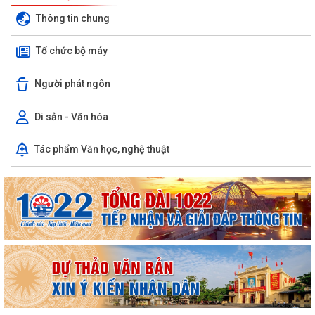
Thông tin chung
Tổ chức bộ máy
Người phát ngôn
Di sản - Văn hóa
V/v triển khai, thực hiện Dự án bồi thường, hỗ trợ, giải phóng mặt bằng
Tác phẩm Văn học, nghệ thuật
phục vụ Dự án tuyến đường...
THÔNG BÁO THU HỒI ĐẤT ĐỂ THỰC HIỆN DỰ ÁN BỒI THƯỜNG, HỖ
TRỢ, GIẢI PHÓNG MẶT BẰNG, PHỤC VỤ DỰ ÁN...
PHƯỜNG LÊ ĐẠI HÀNH TỔ CHỨC HỘI NGHỊ TRIỂN KHAI THÔNG TIN VỀ
CÔNG TÁC GIẢI PHÓNG MẶT BẰNG DỰ ÁN...
PHƯỜNG LÊ ĐẠI HÀNH TỔ CHỨC LỄ CẦU SIÊU TRI ÂN CÁC ANH HÙNG
LIỆT SĨ