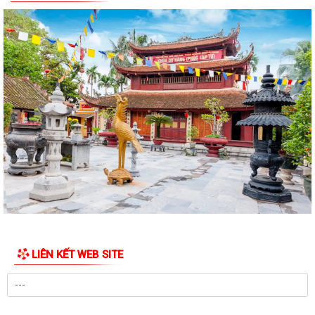
nộp thuế sử dụng đất phi nông...
PHƯỜNG LÊ ĐẠI HÀNH THAM DỰ HỘI NGHỊ TOÀN QUỐC QUÁN TRIỆT,
TRIỂN KHAI NGHỊ QUYẾT HỘI NGHỊ TRUNG ƯƠNG...
HOẠT ĐỘNG CỦA HỘI CỰU CHIẾN BINH PHƯỜNG LÊ ĐẠI HÀNH NHÂN KỶ
NIỆM 79 NĂM NGÀY THƯƠNG BINH - LIỆT SĨ...
ỦY BAN MTTQ VIỆT NAM PHƯỜNG LÊ ĐẠI HÀNH PHỐI HỢP VỚI NGÂN
HÀNG CHÍNH SÁCH XÃ HỘI CHÍ LINH THĂM,...
THÔNG BÁO Kết quả kỳ họp thứ Năm (Kỳ họp thường lệ giữa năm
2026) Hội đồng nhân dân phường khóa...
THÔNG BÁO LỄ DÂNG HƯƠNG THẮP NẾN TRI ÂN CÁC ANH HÙNG LIỆT
SĨ
LIÊN KẾT WEB SITE
CHIẾN DỊCH 500 NGÀY ĐÊM ĐẨY MẠNH THỰC HIỆN, TÌM KIẾM, QUY
TẬP, XÁC ĐỊNH DANH TÍNH HÀI CỐT LIỆT SĨ
NGHỊ QUYẾT Quy định nội dung chi, mức chi kinh phí bảo đảm cho