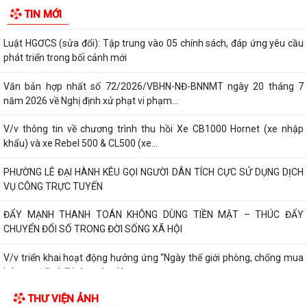
INFOGRAPHIC TUYÊN TRUYỀN TỘI PHẠM MUA BÁN NGƯỜI HIỂU ĐÚNG
TIN MỚI
ĐỂ PHÒNG TRÁNH
Luật HGƠCS (sửa đổi): Tập trung vào 05 chính sách, đáp ứng yêu cầu
phát triển trong bối cảnh mới
Văn bản hợp nhất số 72/2026/VBHN-NĐ-BNNMT ngày 20 tháng 7
năm 2026 về Nghị định xử phạt vi phạm...
V/v thông tin về chương trình thu hồi Xe CB1000 Hornet (xe nhập
khẩu) và xe Rebel 500 & CL500 (xe...
PHƯỜNG LÊ ĐẠI HÀNH KÊU GỌI NGƯỜI DÂN TÍCH CỰC SỬ DỤNG DỊCH
VỤ CÔNG TRỰC TUYẾN
ĐẨY MẠNH THANH TOÁN KHÔNG DÙNG TIỀN MẶT – THÚC ĐẨY
CHUYỂN ĐỔI SỐ TRONG ĐỜI SỐNG XÃ HỘI
V/v triển khai hoạt động hưởng ứng “Ngày thế giới phòng, chống mua
bán người” và “Ngày toàn dân...
THƯ VIỆN ẢNH
Kế hoạch triển khai cài đặt, sử dụng ứng dựng eTax mobile phục vụ