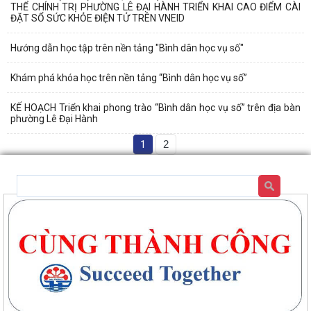
THỂ CHÍNH TRỊ PHƯỜNG LÊ ĐẠI HÀNH TRIỂN KHAI CAO ĐIỂM CÀI
ĐẶT SỔ SỨC KHỎE ĐIỆN TỬ TRÊN VNEID
Hướng dẫn học tập trên nền tảng "Bình dân học vụ số"
Khám phá khóa học trên nền tảng “Bình dân học vụ số”
KẾ HOẠCH Triển khai phong trào “Bình dân học vụ số” trên địa bàn
phường Lê Đại Hành
1
2