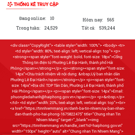
công tác xây dựng văn bản quy...
THỐNG KÊ TRUY CẬP
10 Nghị quyết trụ cột trong kỷ nguyên vươn mình của dân tộc
Đang online:
10
Hôm nay:
565
Chỉ thị số 07-CT/TW đẩy mạnh học tập, thực hành tư tưởng, đạo đức,
Trong tuần:
24,529
Tất cả:
539,244
phương pháp, phong cách Hồ Chí...
Hướng dẫn Quản lý và sử dụng thẻ Đảng viên
<div class="CopyRight"> <table style="width: 100%"> <tbody> <tr>
<td style="width: 80%; text-align: left; vertical-align: top"> <p>
Thông báo về việc tăng cường cảnh giác với các đối tượng nhận làm
<strong><span style="font-weight: bold; font-size: 18px">Cổng
Thông tin điện tử Phường Lê Đại Hành, thành phố Hải
dịch vụ đất đai trái quy định của...
Phòng</span></strong></p> <p><strong><span style="font-size:
14px">Chịu trách nhiệm về nội dung: &nbsp;Uỷ ban nhân dân
THĂM TẶNG QUÀ GIA ĐÌNH CHÍNH SÁCH NHÂN DỊP KỶ NIỆM 79 NĂM
Phường Lê Đại Hành</span></strong></p> <p><span style="font-
NGÀY THƯƠNG BINH - LIỆT SĨ
size: 14px">Địa chỉ: TDP Tân Dân, Phường Lê Đại Hành, thành phố
Hải Phòng</span></p> <p><span style="font-size: 14px">Email:
BÀI TUYÊN TRUYỀN KỶ NIỆM 79 NĂM NGÀY THƯƠNG BINH - LIỆT SĨ
phuongledaihanh@haiphong.gov.vn</span></p> <p>&nbsp;</p>
(27/7/1947 - 27/7/2026).
</td> <td style="width: 20%; text-align: left; vertical-align: top"><br>
<a href="https://tinnhiemmang.vn/danh-ba-tin-nhiem/uy-ban-nhan-
THƯỜNG TRỰC ĐẢNG ỦY PHƯỜNG LÊ ĐẠI HÀNH THĂM, TẶNG QUÀ
dan-thanh-pho-hai-phong-1675822475" title="Chung nhan Tin
NGƯỜI CÓ CÔNG NHÂN DỊP KỶ NIỆM 79 NĂM NGÀY...
Nhiem Mang" target="_blank"><img
src="https://tinnhiemmang.vn/handle_cert?id=haiphong.gov.vn"
width="150px" height="auto" alt="Chung nhan Tin Nhiem Mang">
KHAI MẠC GIẢI BÓNG ĐÁ THIẾU NHI U11 PHƯỜNG LÊ ĐẠI HÀNH NĂM