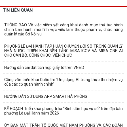
TIN LIÊN QUAN
THÔNG BÁO Về việc niêm yết công khai danh mục thủ tục hành
chính ban hành mới lĩnh vực việc làm thuộc phạm vi, chức năng
quản lý của Sở Nội vụ
PHƯỜNG LÊ ĐẠI HÀNH TẬP HUẤN CHUYỂN ĐỔI SỐ TRONG QUẢN LÝ
NHÀ NƯỚC, TRIỂN KHAI NỀN TẢNG MISA IGOV VÀ MISA ONE AI
CHO CÁN BỘ, CÔNG CHỨC, VIÊN CHỨC
Hướng dẫn cài đặt tích hợp giấy tờ trên VNeID
Công văn triển khai Cuộc thi “Ứng dụng AI trong thực thi nhiệm vụ
của các cơ quan hành chính”
HƯỚNG DẪN SỬ DỤNG APP SMART HẢI PHÒNG
KẾ HOẠCH Triển khai phong trào “Bình dân học vụ số” trên địa bàn
phường Lê Đại Hành năm 2026
ỦY BAN MẶT TRẬN TỔ QUỐC VIỆT NAM PHƯỜNG VÀ CÁC ĐOÀN