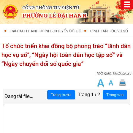
CỔNG THÔNG TIN ĐIỆN TỬ
PHƯỜNG LÊ ĐẠI HÀNH
CẢI CÁCH HÀNH CHÍNH - CHUYỂN ĐỔI SỐ
BÌNH DÂN HỌC VỤ SỐ
Tổ chức triển khai đồng bộ phong trào “Bình dân
học vụ số”, “Ngày hội toàn dân học tập số” và
“Ngày chuyển đổi số quốc gia”
08/10/2025