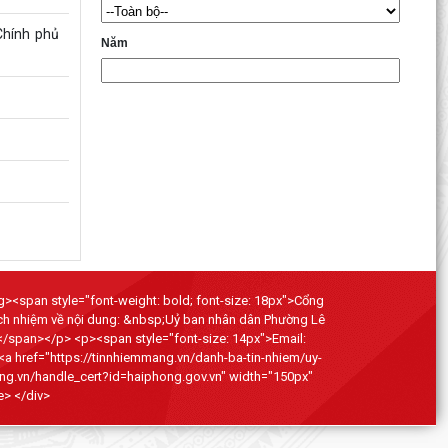
Chính phủ
Năm
ong><span style="font-weight: bold; font-size: 18px">Cổng
ách nhiệm về nội dung: &nbsp;Uỷ ban nhân dân Phường Lê
</span></p> <p><span style="font-size: 14px">Email:
 <a href="https://tinnhiemmang.vn/danh-ba-tin-nhiem/uy-
ng.vn/handle_cert?id=haiphong.gov.vn" width="150px"
e> </div>