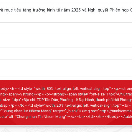
t về mục tiêu tăng trưởng kinh tế năm 2025 và Nghị quyết Phiên họp 
dy> <tr> <td style="width: 80%; text-align: left; vertical-align: top"> <p><str
hòng</span></strong></p> <p><strong><span style="font-size: 14px">Chịu tr
size: 14px">Địa chỉ: TDP Tân Dân, Phường Lê Đại Hành, thành phố Hải Phòng
p> </td> <td style="width: 20%; text-align: left; vertical-align: top"><br>
="Chung nhan Tin Nhiem Mang" target="_blank"><img src="https://tinnhiemma
auto" alt="Chung nhan Tin Nhiem Mang"></a> <br> </td> </tr> </tbody> </tabl