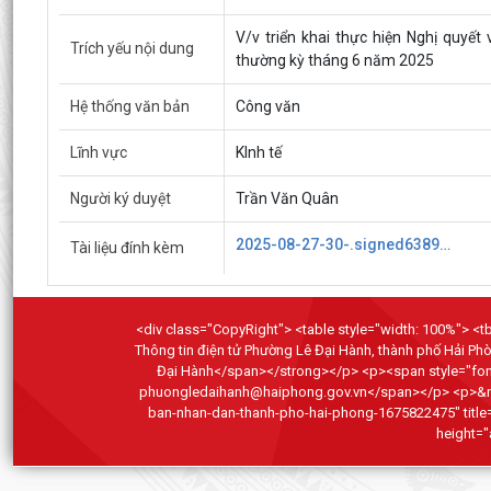
V/v triển khai thực hiện Nghị quyế
Trích yếu nội dung
thường kỳ tháng 6 năm 2025
Hệ thống văn bản
Công văn
Lĩnh vực
KInh tế
Người ký duyệt
Trần Văn Quân
2025-08-27-30-.signed638930289242653144.pdf
Tài liệu đính kèm
<div class="CopyRight"> <table style="width: 100%"> <tbo
Thông tin điện tử Phường Lê Đại Hành, thành phố Hải P
Đại Hành</span></strong></p> <p><span style="font-
phuongledaihanh@haiphong.gov.vn</span></p> <p>&nbsp;</
ban-nhan-dan-thanh-pho-hai-phong-1675822475" title
height="