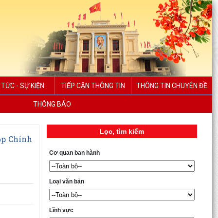
 TỨC - SỰ KIỆN
TIẾP CẬN THÔNG TIN
THÔNG TIN CHUYÊN ĐỀ
THÔNG BÁO
Lọc, tìm kiếm
ọp Chính
Cơ quan ban hành
Loại văn bản
Lĩnh vực