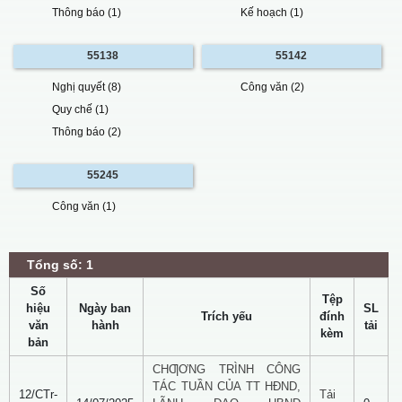
Thông báo (1)
Kế hoạch (1)
55138
55142
Nghị quyết (8)
Công văn (2)
Quy chế (1)
Thông báo (2)
55245
Công văn (1)
Tổng số: 1
Số
Tệp
hiệu
Ngày ban
SL
Trích yếu
đính
văn
hành
tải
kèm
bản
CHƢƠNG TRÌNH CÔNG
TÁC TUẦN CỦA TT HĐND,
12/CTr-
Tải