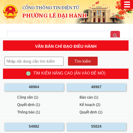
CỔNG THÔNG TIN ĐIỆN TỬ
PHƯỜNG LÊ ĐẠI HÀNH
VĂN BẢN CHỈ ĐẠO ĐIỀU HÀNH
TÌM KIẾM NÂNG CAO (ẤN VÀO ĐỂ MỞ)
48964
48967
Công văn (1)
Báo cáo (1)
Quyết định (1)
Kế hoạch (2)
Thông báo (1)
Quyết định (1)
54982
55024