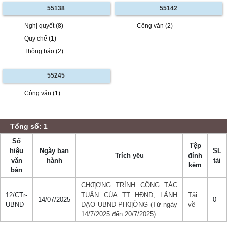
55138
55142
Nghị quyết (8)
Công văn (2)
Quy chế (1)
Thông báo (2)
55245
Công văn (1)
Tổng số: 1
Số
Tệp
hiệu
Ngày ban
SL
Trích yếu
đính
văn
hành
tải
kèm
bản
CHƢƠNG TRÌNH CÔNG TÁC
12/CTr-
TUẦN CỦA TT HĐND, LÃNH
Tải
14/07/2025
0
UBND
ĐẠO UBND PHƢỜNG (Từ ngày
về
14/7/2025 đến 20/7/2025)