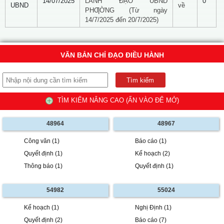
14/07/2025
LÃNH ĐẠO UBND
0
UBND
về
PHƢỜNG (Từ ngày
14/7/2025 đến 20/7/2025)
VĂN BẢN CHỈ ĐẠO ĐIỀU HÀNH
TÌM KIẾM NÂNG CAO (ẤN VÀO ĐỂ MỞ)
48964
48967
Công văn (1)
Báo cáo (1)
Quyết định (1)
Kế hoạch (2)
Thông báo (1)
Quyết định (1)
54982
55024
Kế hoạch (1)
Nghị Định (1)
Quyết định (2)
Báo cáo (7)